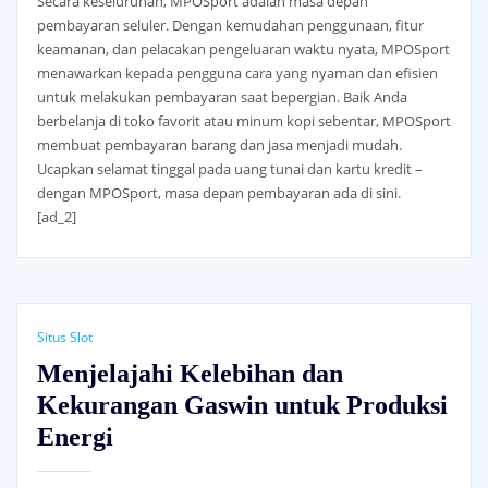
Secara keseluruhan, MPOSport adalah masa depan
pembayaran seluler. Dengan kemudahan penggunaan, fitur
keamanan, dan pelacakan pengeluaran waktu nyata, MPOSport
menawarkan kepada pengguna cara yang nyaman dan efisien
untuk melakukan pembayaran saat bepergian. Baik Anda
berbelanja di toko favorit atau minum kopi sebentar, MPOSport
membuat pembayaran barang dan jasa menjadi mudah.
Ucapkan selamat tinggal pada uang tunai dan kartu kredit –
dengan MPOSport, masa depan pembayaran ada di sini.
[ad_2]
Situs Slot
Menjelajahi Kelebihan dan
Kekurangan Gaswin untuk Produksi
Energi