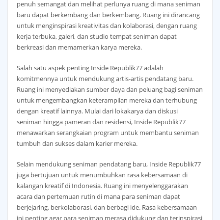
penuh semangat dan melihat perlunya ruang di mana seniman
baru dapat berkembang dan berkembang. Ruang ini dirancang
untuk menginspirasi kreativitas dan kolaborasi, dengan ruang
kerja terbuka, galeri, dan studio tempat seniman dapat
berkreasi dan memamerkan karya mereka.
Salah satu aspek penting Inside Republik77 adalah
komitmennya untuk mendukung artis-artis pendatang baru.
Ruang ini menyediakan sumber daya dan peluang bagi seniman
untuk mengembangkan keterampilan mereka dan terhubung
dengan kreatif lainnya. Mulai dari lokakarya dan diskusi
seniman hingga pameran dan residensi, Inside Republik77
menawarkan serangkaian program untuk membantu seniman
tumbuh dan sukses dalam karier mereka.
Selain mendukung seniman pendatang baru, Inside Republik77
juga bertujuan untuk menumbuhkan rasa kebersamaan di
kalangan kreatif di Indonesia. Ruang ini menyelenggarakan
acara dan pertemuan rutin di mana para seniman dapat
berjejaring, berkolaborasi, dan berbagi ide. Rasa kebersamaan
ini penting agar para seniman merasa didukung dan terinspirasi