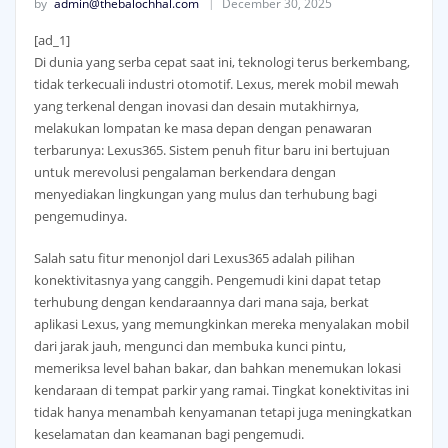
by
admin@thebalochhal.com
December 30, 2025
[ad_1]
Di dunia yang serba cepat saat ini, teknologi terus berkembang,
tidak terkecuali industri otomotif. Lexus, merek mobil mewah
yang terkenal dengan inovasi dan desain mutakhirnya,
melakukan lompatan ke masa depan dengan penawaran
terbarunya: Lexus365. Sistem penuh fitur baru ini bertujuan
untuk merevolusi pengalaman berkendara dengan
menyediakan lingkungan yang mulus dan terhubung bagi
pengemudinya.
Salah satu fitur menonjol dari Lexus365 adalah pilihan
konektivitasnya yang canggih. Pengemudi kini dapat tetap
terhubung dengan kendaraannya dari mana saja, berkat
aplikasi Lexus, yang memungkinkan mereka menyalakan mobil
dari jarak jauh, mengunci dan membuka kunci pintu,
memeriksa level bahan bakar, dan bahkan menemukan lokasi
kendaraan di tempat parkir yang ramai. Tingkat konektivitas ini
tidak hanya menambah kenyamanan tetapi juga meningkatkan
keselamatan dan keamanan bagi pengemudi.