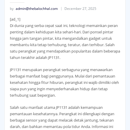
by
admin@thebalochhal.com
December 27, 2025
[ad_1]
Di dunia yang serba cepat saat ini, teknologi memainkan peran
penting dalam kehidupan kita sehari-hari. Dari ponsel pintar
hingga jam tangan pintar, kita mengandalkan gadget untuk
membantu kita tetap terhubung, teratur, dan terhibur. Salah
satu perangkat yang mendapatkan popularitas dalam beberapa
tahun terakhir adalah JP1131.
JP1131 merupakan perangkat serbaguna yang menawarkan
berbagai manfaat bagi penggunanya. Mulai dari pemantauan
kesehatan hingga fitur hiburan, perangkat ini wajib dimiliki oleh
siapa pun yang ingin menyederhanakan hidup dan tetap
terhubung saat bepergian.
Salah satu manfaat utama JP1131 adalah kemampuan
pemantauan kesehatannya. Perangkat ini dilengkapi dengan
berbagai sensor yang dapat melacak detak jantung, tekanan
darah, dan bahkan memantau pola tidur Anda. Informasi ini