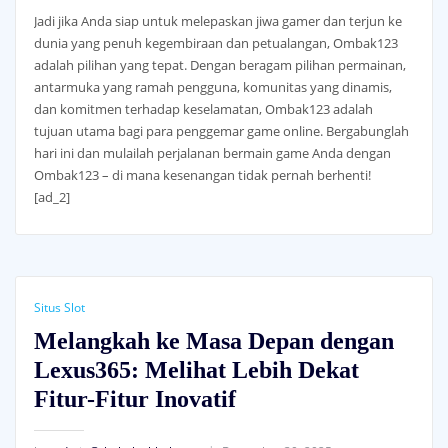
Jadi jika Anda siap untuk melepaskan jiwa gamer dan terjun ke
dunia yang penuh kegembiraan dan petualangan, Ombak123
adalah pilihan yang tepat. Dengan beragam pilihan permainan,
antarmuka yang ramah pengguna, komunitas yang dinamis,
dan komitmen terhadap keselamatan, Ombak123 adalah
tujuan utama bagi para penggemar game online. Bergabunglah
hari ini dan mulailah perjalanan bermain game Anda dengan
Ombak123 – di mana kesenangan tidak pernah berhenti!
[ad_2]
Situs Slot
Melangkah ke Masa Depan dengan
Lexus365: Melihat Lebih Dekat
Fitur-Fitur Inovatif