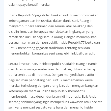
dalam upaya kreatif mereka.
Inside Republik77 juga didedikasikan untuk mempromosikan
keberagaman dan inklusivitas dalam dunia seni. Ruang ini
menyambut para seniman dari semua latar belakang dan
disiplin ilmu, dan berupaya menciptakan lingkungan yang
ramah dan inklusif bagi semua orang. Dengan menampilkan
beragam seniman dan perspektif, Inside Republik77 bertujuan
untuk menantang gagasan tradisional tentang seni dan
menumbuhkan komunitas seni yang lebih inklusif dan adil.
Secara keseluruhan, Inside Republik77 adalah ruang dinamis
dan dinamis yang memberikan dampak signifikan terhadap
dunia seni rupa di Indonesia. Dengan menyediakan platform
bagi seniman pendatang baru untuk memamerkan karya
mereka, terhubung dengan orang lain, dan mengembangkan
keterampilan mereka, Inside Republik77 membantu
membentuk masa depan dunia seni di Indonesia. Baik Anda
seorang seniman yang ingin memperluas wawasan atau pecinta
seni yang mencari sesuatu yang baru dan menarik, Inside