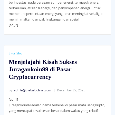
berinvestasi pada beragam sumber energi, termasuk energi
terbarukan, efisiensi energi, dan penyimpanan energi, untuk
memenuhi permintaan energi yang terus meningkat sekaligus
meminimalkan dampak lingkungan dan sosial.
[ad_2]
Situs Slot
Menjelajahi Kisah Sukses
Juragankoin99 di Pasar
Cryptocurrency
by
admin@thebalochhal.com
December 27, 2025
[ad_1]
Juragankoin99 adalah nama terkenal di pasar mata uang kripto,
yang mencapai kesuksesan besar dalam waktu yang relatif