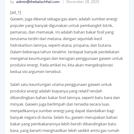
by
admin@thebalochhal.com
December 28, 2025
[ad_1]
Gaswin, juga dikenal sebagai gas alam, adalah sumber energi
populer yang banyak digunakan untuk pembangkit listrik,
pemanas, dan memasak. Ini adalah bahan bakar fosil yang
terutama terdiri dari metana, dengan sejumlah kecil
hidrokarbon lainnya, seperti etana, propana, dan butana.
Dalam beberapa tahun terakhir, terdapat banyak perdebatan
mengenai keuntungan dan kerugian penggunaan gaswin untuk
produksi energi. Pada artikel ini, kita akan mengeksplorasi
kedua sisi argumen tersebut.
Salah satu keuntungan utama penggunaan gaswin untuk
produksi energi adalah biayanya yang relatif rendah
dibandingkan bahan bakar fosil lainnya, seperti batu bara dan
minyak. Gaswin juga berlimpah dan tersedia secara luas,
menjadikannya sumber energi yang dapat diandalkan bagi
banyak negara di dunia. Selain itu, gaswin merupakan bahan
bakar yang pembakarannya lebih bersih dibandingkan batu
bara, yang berarti menghasilkan lebih sedikit emisi gas rumah