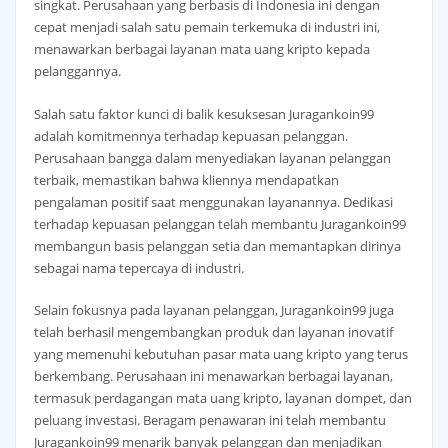
singkat. Perusahaan yang berbasis di Indonesia ini dengan
cepat menjadi salah satu pemain terkemuka di industri ini,
menawarkan berbagai layanan mata uang kripto kepada
pelanggannya.
Salah satu faktor kunci di balik kesuksesan Juragankoin99
adalah komitmennya terhadap kepuasan pelanggan.
Perusahaan bangga dalam menyediakan layanan pelanggan
terbaik, memastikan bahwa kliennya mendapatkan
pengalaman positif saat menggunakan layanannya. Dedikasi
terhadap kepuasan pelanggan telah membantu Juragankoin99
membangun basis pelanggan setia dan memantapkan dirinya
sebagai nama tepercaya di industri.
Selain fokusnya pada layanan pelanggan, Juragankoin99 juga
telah berhasil mengembangkan produk dan layanan inovatif
yang memenuhi kebutuhan pasar mata uang kripto yang terus
berkembang. Perusahaan ini menawarkan berbagai layanan,
termasuk perdagangan mata uang kripto, layanan dompet, dan
peluang investasi. Beragam penawaran ini telah membantu
Juragankoin99 menarik banyak pelanggan dan menjadikan