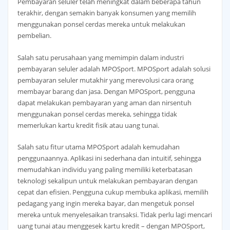
Pembayaran seluler telah meningkat dalam beberapa tahun
terakhir, dengan semakin banyak konsumen yang memilih
menggunakan ponsel cerdas mereka untuk melakukan
pembelian.
Salah satu perusahaan yang memimpin dalam industri
pembayaran seluler adalah MPOSport. MPOSport adalah solusi
pembayaran seluler mutakhir yang merevolusi cara orang
membayar barang dan jasa. Dengan MPOSport, pengguna
dapat melakukan pembayaran yang aman dan nirsentuh
menggunakan ponsel cerdas mereka, sehingga tidak
memerlukan kartu kredit fisik atau uang tunai.
Salah satu fitur utama MPOSport adalah kemudahan
penggunaannya. Aplikasi ini sederhana dan intuitif, sehingga
memudahkan individu yang paling memiliki keterbatasan
teknologi sekalipun untuk melakukan pembayaran dengan
cepat dan efisien. Pengguna cukup membuka aplikasi, memilih
pedagang yang ingin mereka bayar, dan mengetuk ponsel
mereka untuk menyelesaikan transaksi. Tidak perlu lagi mencari
uang tunai atau menggesek kartu kredit – dengan MPOSport,