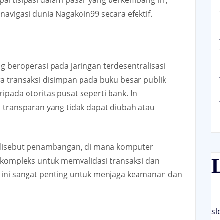
partisipasi dalam pasar yang berkembang ini,
avigasi dunia Nagakoin99 secara efektif.
g beroperasi pada jaringan terdesentralisasi
wa transaksi disimpan pada buku besar publik
ipada otoritas pusat seperti bank. Ini
transparan yang tidak dapat diubah atau
 disebut penambangan, di mana komputer
ompleks untuk memvalidasi transaksi dan
ini sangat penting untuk menjaga keamanan dan
sl