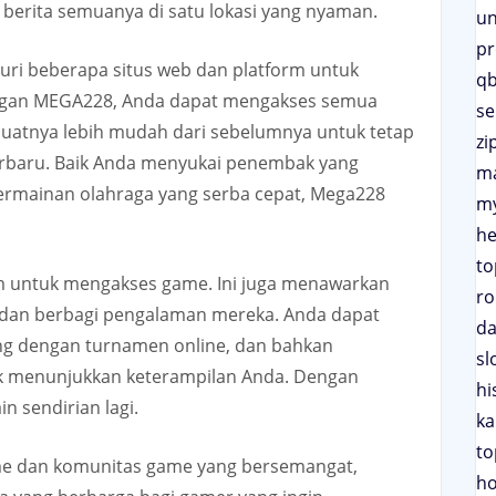
erita semuanya di satu lokasi yang nyaman.
un
p
suri beberapa situs web dan platform untuk
qb
gan MEGA228, Anda dapat mengakses semua
se
buatnya lebih mudah dari sebelumnya untuk tetap
zi
erbaru. Baik Anda menyukai penembak yang
m
ermainan olahraga yang serba cepat, Mega228
my
he
to
rm untuk mengakses game. Ini juga menawarkan
ro
 dan berbagi pengalaman mereka. Anda dapat
da
ng dengan turnamen online, dan bahkan
sl
k menunjukkan keterampilan Anda. Dengan
hi
 sendirian lagi.
ka
to
me dan komunitas game yang bersemangat,
h