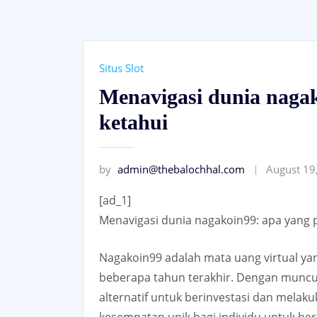
Situs Slot
Menavigasi dunia naga
ketahui
by
admin@thebalochhal.com
August 19
[ad_1]
Menavigasi dunia nagakoin99: apa yang 
Nagakoin99 adalah mata uang virtual ya
beberapa tahun terakhir. Dengan muncu
alternatif untuk berinvestasi dan mela