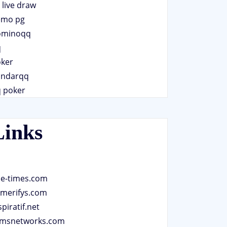
 live draw
emo pg
ominoqq
q
ker
andarqq
 poker
Links
e-times.com
merifys.com
spiratif.net
smsnetworks.com