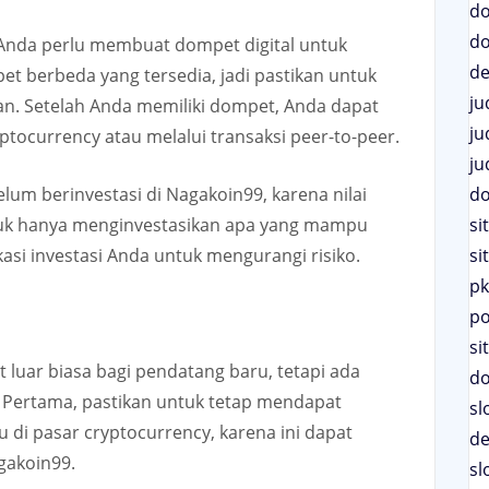
d
d
Anda perlu membuat dompet digital untuk
de
 berbeda yang tersedia, jadi pastikan untuk
ju
. Setelah Anda memiliki dompet, Anda dapat
ju
tocurrency atau melalui transaksi peer-to-peer.
ju
d
lum berinvestasi di Nagakoin99, karena nilai
si
ntuk hanya menginvestasikan apa yang mampu
si
asi investasi Anda untuk mengurangi risiko.
pk
po
si
 luar biasa bagi pendatang baru, tetapi ada
d
. Pertama, pastikan untuk tetap mendapat
sl
di pasar cryptocurrency, karena ini dapat
de
gakoin99.
sl