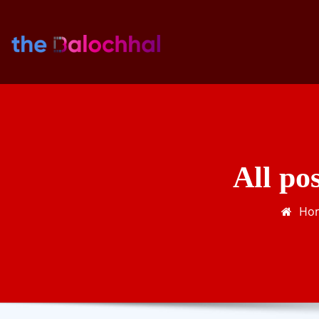
Skip
to
content
All po
Ho