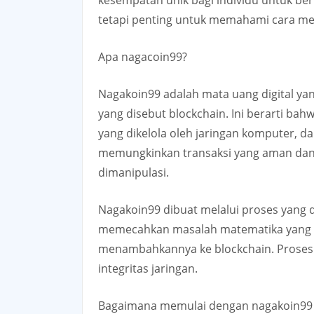
kesempatan unik bagi individu untuk ber
tetapi penting untuk memahami cara men
Apa nagacoin99?
Nagakoin99 adalah mata uang digital yan
yang disebut blockchain. Ini berarti bah
yang dikelola oleh jaringan komputer, dar
memungkinkan transaksi yang aman dan 
dimanipulasi.
Nagakoin99 dibuat melalui proses yang
memecahkan masalah matematika yang k
menambahkannya ke blockchain. Proses 
integritas jaringan.
Bagaimana memulai dengan nagakoin99