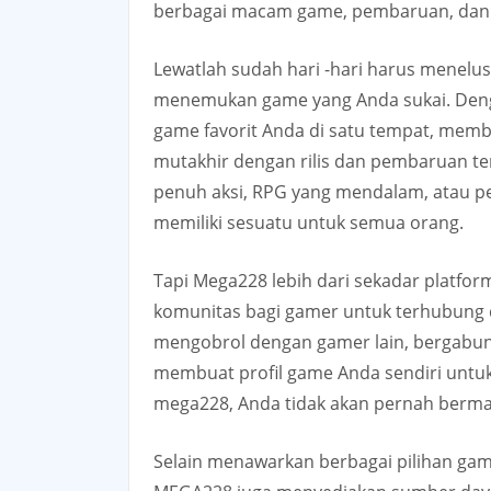
berbagai macam game, pembaruan, dan b
Lewatlah sudah hari -hari harus menelu
menemukan game yang Anda sukai. Den
game favorit Anda di satu tempat, mem
mutakhir dengan rilis dan pembaruan t
penuh aksi, RPG yang mendalam, atau p
memiliki sesuatu untuk semua orang.
Tapi Mega228 lebih dari sekadar platfo
komunitas bagi gamer untuk terhubung
mengobrol dengan gamer lain, bergabu
membuat profil game Anda sendiri untu
mega228, Anda tidak akan pernah bermain
Selain menawarkan berbagai pilihan ga