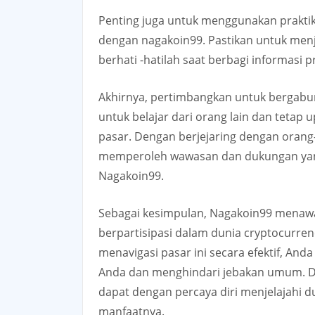
Penting juga untuk menggunakan prakti
dengan nagakoin99. Pastikan untuk men
berhati -hatilah saat berbagi informasi p
Akhirnya, pertimbangkan untuk bergab
untuk belajar dari orang lain dan tetap 
pasar. Dengan berjejaring dengan orang
memperoleh wawasan dan dukungan yang
Nagakoin99.
Sebagai kesimpulan, Nagakoin99 menawa
berpartisipasi dalam dunia cryptocurr
menavigasi pasar ini secara efektif, An
Anda dan menghindari jebakan umum. D
dapat dengan percaya diri menjelajahi
manfaatnya.