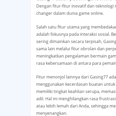
Dengan fitur-fitur inovatif dan teknolo
changer dalam dunia game online.
Salah satu fitur utama yang membedakan
adalah fokusnya pada interaksi sosial. 
sering dimainkan secara terpisah, Gas
sama lain melalui fitur obrolan dan per
meningkatkan pengalaman bermain game 
rasa kebersamaan di antara para pemain
Fitur menonjol lainnya dari Gasing77 ad
menggunakan kecerdasan buatan untuk
memiliki tingkat keahlian serupa, mema
adil. Hal ini menghilangkan rasa frustra
atau lebih lemah dari Anda, sehingga m
menyenangkan.