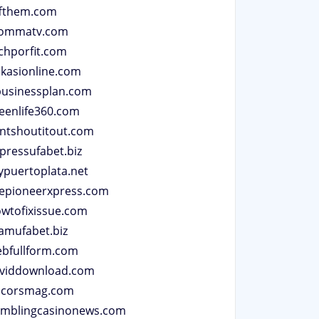
fthem.com
bommatv.com
chporfit.com
kasionline.com
usinessplan.com
eenlife360.com
ntshoutitout.com
pressufabet.biz
puertoplata.net
epioneerxpress.com
wtofixissue.com
amufabet.biz
bfullform.com
lviddownload.com
ecorsmag.com
mblingcasinonews.com