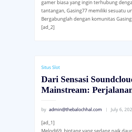
gamer biasa yang ingin terhubung deng
tantangan, Gasing77 memiliki sesuatu 
Bergabunglah dengan komunitas Gasing7
[ad_2]
Situs Slot
Dari Sensasi Soundclo
Mainstream: Perjalana
by
admin@thebalochhal.com
July 6, 20
[ad_1]
Melodi69, bintang yang sedang naik dau