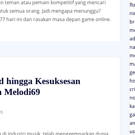
an teman atau pemain kompetitif yang mencari
fl
untuk semua orang. Jadi mengapa menunggu?
ni
7 hari ini dan rasakan masa depan game online.
br
me
ad
n
m
ma
ge
ud hingga Kesuksesan
hi
cr
n Melodi69
no
ka
26
ga
an
u
n di industri musik, telah menggemparkan dunia