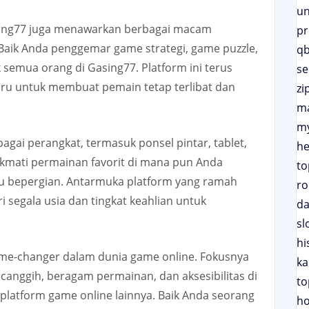
un
asing77 juga menawarkan berbagai macam
p
 Baik Anda penggemar game strategi, game puzzle,
qb
 semua orang di Gasing77. Platform ini terus
se
 untuk membuat pemain tetap terlibat dan
zi
m
my
bagai perangkat, termasuk ponsel pintar, tablet,
he
kmati permainan favorit di mana pun Anda
to
tau bepergian. Antarmuka platform yang ramah
ro
egala usia dan tingkat keahlian untuk
da
sl
hi
ame-changer dalam dunia game online. Fokusnya
ka
 canggih, beragam permainan, dan aksesibilitas di
to
latform game online lainnya. Baik Anda seorang
h