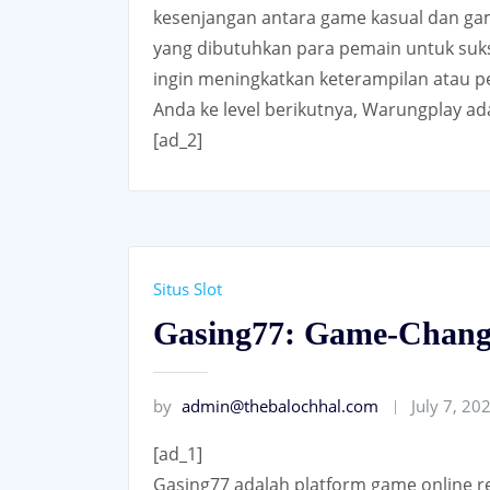
kesenjangan antara game kasual dan ga
yang dibutuhkan para pemain untuk sukse
ingin meningkatkan keterampilan atau 
Anda ke level berikutnya, Warungplay ad
[ad_2]
Situs Slot
Gasing77: Game-Chang
by
admin@thebalochhal.com
July 7, 20
[ad_1]
Gasing77 adalah platform game online 