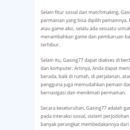
Selain fitur sosial dan matchmaking, G
permainan yang bisa dipilih pemainnya.
atau game aksi, selalu ada sesuatu untuk
menambahkan game dan pembaruan baru
terhibur.
Selain itu, Gasing77 dapat diakses di ber
dan komputer. Artinya, Anda dapat meni
berada, baik di rumah, di perjalanan, a
pengguna juga memudahkan pemain dari s
bernavigasi dan menikmati permainan.
Secara keseluruhan, Gasing77 adalah g
pada interaksi sosial, sistem perjodohan
banyak perangkat membedakannya dari p