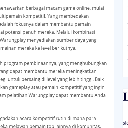
enawarkan berbagai macam game online, mulai
ultipemain kompetitif. Yang membedakan
a adalah fokusnya dalam membantu pemain
i potensi penuh mereka. Melalui kombinasi
if, Warungplay menyediakan sumber daya yang
ainan mereka ke level berikutnya.
alah program pembinaannya, yang menghubungkan
 yang dapat membantu mereka meningkatkan
 untuk bersaing di level yang lebih tinggi. Baik
kan gameplay atau pemain kompetitif yang ingin
ram pelatihan Warungplay dapat membantu Anda
adakan acara kompetitif rutin di mana para
sl
eka melawan pemain top lainnya di komunitas.