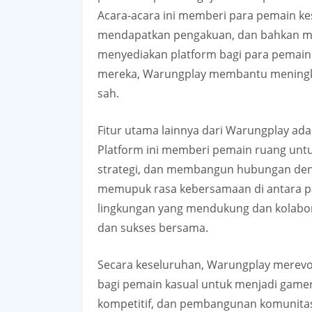
Acara-acara ini memberi para pemain k
mendapatkan pengakuan, dan bahkan m
menyediakan platform bagi para pemain
mereka, Warungplay membantu meningkat
sah.
Fitur utama lainnya dari Warungplay a
Platform ini memberi pemain ruang untu
strategi, dan membangun hubungan deng
memupuk rasa kebersamaan di antara p
lingkungan yang mendukung dan kolabora
dan sukses bersama.
Secara keseluruhan, Warungplay merevo
bagi pemain kasual untuk menjadi gamer
kompetitif, dan pembangunan komunit