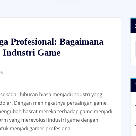
ga Profesional: Bagaimana
 Industri Game
26
sekadar hiburan biasa menjadi industri yang
 dolar. Dengan meningkatnya persaingan game,
 mengubah hasrat mereka terhadap game menjadi
form yang merevolusi industri game dengan
ntuk menjadi gamer profesional.