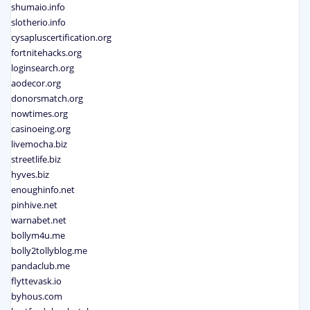
shumaio.info
slotherio.info
cysapluscertification.org
fortnitehacks.org
loginsearch.org
aodecor.org
donorsmatch.org
nowtimes.org
casinoeing.org
livemocha.biz
streetlife.biz
hyves.biz
enoughinfo.net
pinhive.net
warnabet.net
bollym4u.me
bolly2tollyblog.me
pandaclub.me
flyttevask.io
byhous.com