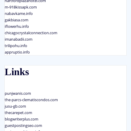
hartfordplazahotel.com
m-918kissapk.com
nabavkame.info
gakbiasa.com
iflowerhu.info
chicagocrystalconnection.com
imanabadii.com
trilipohu.info
appruptio.info
Links
punjwanis.com
the-parcs-clematiscondos.com
jusu-gb.com
thecarepet.com
blogwriterplus.com
guestpostingseo.com