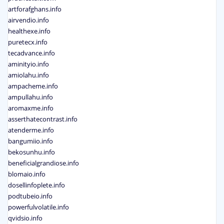
artforafghans.info
airvendio.info
healthexe.info
puretecx.info
tecadvance.info
aminityio.info
amiolahu.info
ampacheme.info
ampullahu.info
aromaxme.info
asserthatecontrast.info
atenderme.info
bangumiio.info
bekosunhu.info
beneficialgrandiose.info
blomaio.info
dosellinfoplete.info
podtubeio.info
powerfulvolatile.info
qvidsio.info