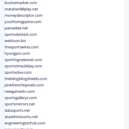
businemarket.com
matahari88play.net
moneydescriptor.com
youthsmagazine.com
painaidee.net
sportsdarkest.com
webtoon.biz
thesportswires.com
hyungpro.com
sportingnewsnet.com
sportstime24day.com
sporteslive.com
theblingblingshields.com
pinkfrenchtipnails.com
newgamestv.com
sportsgallerys.com
sportsmirrors.net
datasports.net
atasehirescortu.net
engineeringtechub.com