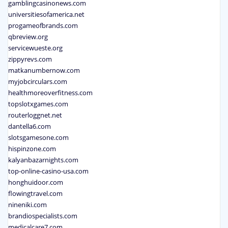
gamblingcasinonews.com
universitiesofamerica.net
progameofbrands.com
qbreview.org
servicewueste.org
zippyrevs.com
matkanumbernow.com
myjobcirculars.com
healthmoreoverfitness.com
topslotxgames.com
routerloggnet.net
dantella6.com
slotsgamesone.com
hispinzone.com
kalyanbazarnights.com
top-online-casino-usa.com
honghuidoor.com
flowingtravel.com
nineniki.com
brandiospecialists.com
medicalcare7.com