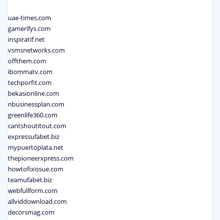
uae-times.com
gamerifys.com
inspiratif.net
vsmsnetworks.com
offthem.com
ibommatv.com
techporfit.com
bekasionline.com
nbusinessplan.com
greenlife360.com
cantshoutitout.com
expressufabet.biz
mypuertoplata.net
thepioneerxpress.com
howtofixissue.com
teamufabet.biz
webfullform.com
allviddownload.com
decorsmag.com