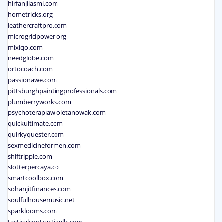
hirfanjilasmi.com
hometricks.org
leathercraftpro.com
microgridpower.org
mixiqo.com
needglobe.com
ortocoach.com
passionawe.com
pittsburghpaintingprofessionals.com
plumberryworks.com
psychoterapiawioletanowak.com
quickultimate.com
quirkyquester.com
sexmedicineformen.com
shiftripple.com
slotterpercaya.co
smartcoolbox.com
sohanjitfinances.com
soulfulhousemusic.net
sparklooms.com
tacticalcontractingllc.com