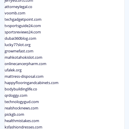
jerryescorts.com
attorneylegal.co
voomb.com
techgadgetpoint.com
tvsportsguide24.com
sportsreviews24.com
dubai360blog.com
lucky77slot.org
growmefast.com
mahkotahokislot.com
onlinecancerpharm.com
ufalek.org
mattress-disposal.com
happyflooringandcabinets.com
bodybuildinglife.co
qrdoggy.com
technologygud.com
realshocknews.com
pickgb.com
healthmistakes.com
ksfashiondresses.com