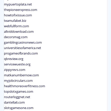
mypuertoplata.net
thepioneerxpress.com
howtofixissue.com
teamufabet.biz
webfullform.com
allviddownload.com
decorsmag.com
gamblingcasinonews.com
universitiesofamerica.net
progameofbrands.com
qbreview.org
servicewueste.org
zippyrevs.com
matkanumbernow.com
myjobcirculars.com
healthmoreoverfitness.com
topslotxgames.com
routerloggnet.net
dantella6.com
slotsgamesone.com