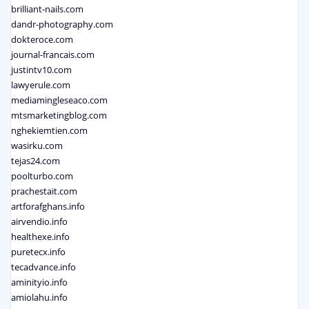
brilliant-nails.com
dandr-photography.com
dokteroce.com
journal-francais.com
justintv10.com
lawyerule.com
mediamingleseaco.com
mtsmarketingblog.com
nghekiemtien.com
wasirku.com
tejas24.com
poolturbo.com
prachestait.com
artforafghans.info
airvendio.info
healthexe.info
puretecx.info
tecadvance.info
aminityio.info
amiolahu.info