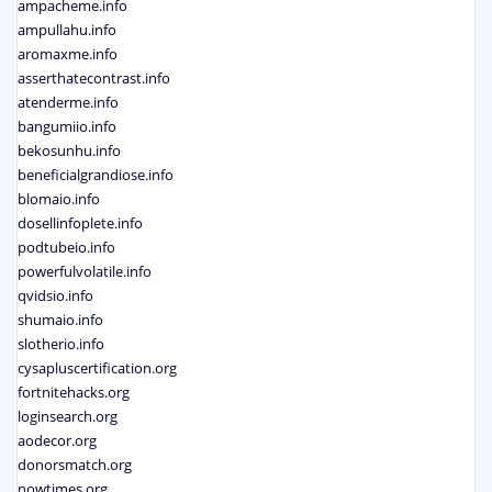
ampacheme.info
ampullahu.info
aromaxme.info
asserthatecontrast.info
atenderme.info
bangumiio.info
bekosunhu.info
beneficialgrandiose.info
blomaio.info
dosellinfoplete.info
podtubeio.info
powerfulvolatile.info
qvidsio.info
shumaio.info
slotherio.info
cysapluscertification.org
fortnitehacks.org
loginsearch.org
aodecor.org
donorsmatch.org
nowtimes.org