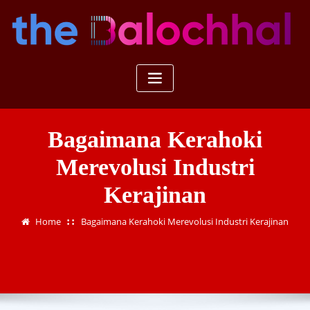
Skip
to
content
Bagaimana Kerahoki
Merevolusi Industri
Kerajinan
Home
Bagaimana Kerahoki Merevolusi Industri Kerajinan