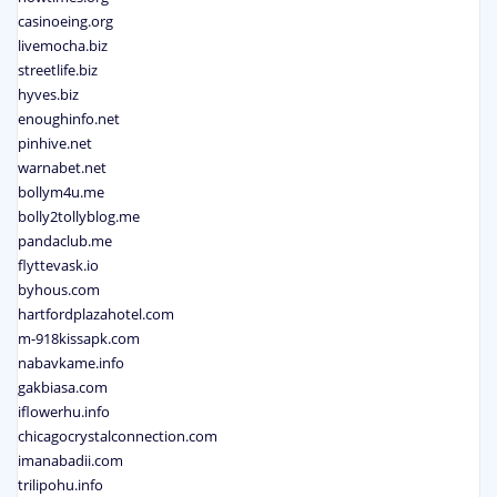
casinoeing.org
livemocha.biz
streetlife.biz
hyves.biz
enoughinfo.net
pinhive.net
warnabet.net
bollym4u.me
bolly2tollyblog.me
pandaclub.me
flyttevask.io
byhous.com
hartfordplazahotel.com
m-918kissapk.com
nabavkame.info
gakbiasa.com
iflowerhu.info
chicagocrystalconnection.com
imanabadii.com
trilipohu.info