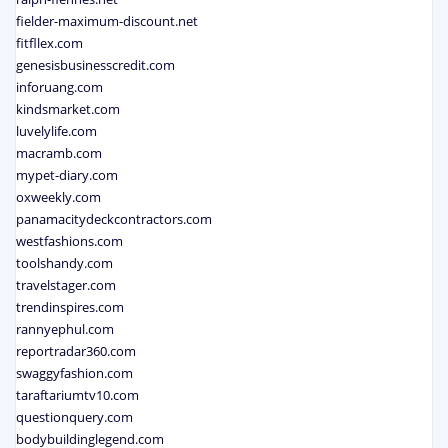
fielder-maximum-discount.net
fitfllex.com
genesisbusinesscredit.com
inforuang.com
kindsmarket.com
luvelylife.com
macramb.com
mypet-diary.com
oxweekly.com
panamacitydeckcontractors.com
westfashions.com
toolshandy.com
travelstager.com
trendinspires.com
rannyephul.com
reportradar360.com
swaggyfashion.com
taraftariumtv10.com
questionquery.com
bodybuildinglegend.com