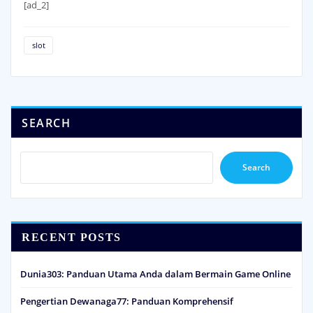
[ad_2]
slot
SEARCH
Search
RECENT POSTS
Dunia303: Panduan Utama Anda dalam Bermain Game Online
Pengertian Dewanaga77: Panduan Komprehensif