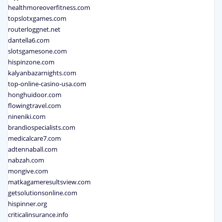
healthmoreoverfitness.com
topslotxgames.com
routerloggnet.net
dantella6.com
slotsgamesone.com
hispinzone.com
kalyanbazarnights.com
top-online-casino-usa.com
honghuidoor.com
flowingtravel.com
nineniki.com
brandiospecialists.com
medicalcare7.com
adtennaball.com
nabzah.com
mongive.com
matkagameresultsview.com
getsolutionsonline.com
hispinner.org
criticalinsurance.info