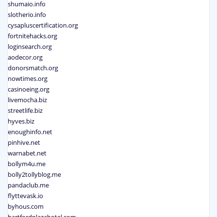
shumaio.info
slotherio.info
cysapluscertification.org
fortnitehacks.org
loginsearch.org
aodecor.org
donorsmatch.org
nowtimes.org
casinoeing.org
livemocha.biz
streetlife.biz
hyves.biz
enoughinfo.net
pinhive.net
warnabet.net
bollym4u.me
bolly2tollyblog.me
pandaclub.me
flyttevask.io
byhous.com