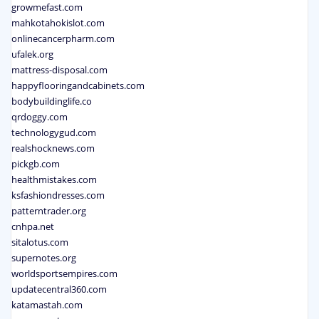
growmefast.com
mahkotahokislot.com
onlinecancerpharm.com
ufalek.org
mattress-disposal.com
happyflooringandcabinets.com
bodybuildinglife.co
qrdoggy.com
technologygud.com
realshocknews.com
pickgb.com
healthmistakes.com
ksfashiondresses.com
patterntrader.org
cnhpa.net
sitalotus.com
supernotes.org
worldsportsempires.com
updatecentral360.com
katamastah.com