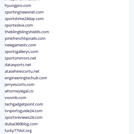
hyungpro.com
sportingnewsnet.com
sportstime24day.com
sporteslive.com
theblingblingshields.com
pinkfrenchtipnails.com
newgamestv.com
sportsgallerys.com
sportsmirrors.net
datasports.net
atasehirescortu.net
engineeringtechub.com
jerryescorts.com
attorneylegal.co
voomb.com
techgadgetpoint.com
tvsportsguide24.com
sportsreviews24.com
dubai360blog.com
lucky77slot.org