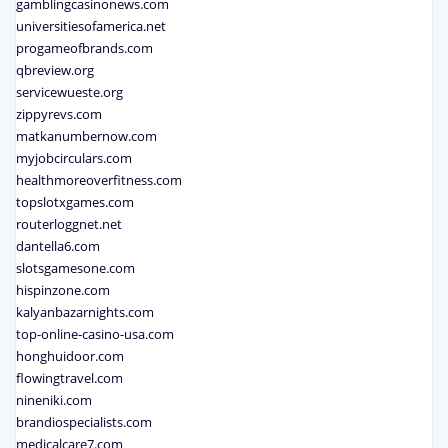
gamblingcasinonews.com
universitiesofamerica.net
progameofbrands.com
qbreview.org
servicewueste.org
zippyrevs.com
matkanumbernow.com
myjobcirculars.com
healthmoreoverfitness.com
topslotxgames.com
routerloggnet.net
dantella6.com
slotsgamesone.com
hispinzone.com
kalyanbazarnights.com
top-online-casino-usa.com
honghuidoor.com
flowingtravel.com
nineniki.com
brandiospecialists.com
medicalcare7.com