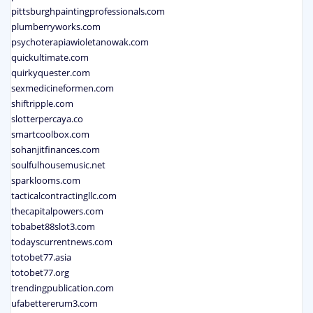
pittsburghpaintingprofessionals.com
plumberryworks.com
psychoterapiawioletanowak.com
quickultimate.com
quirkyquester.com
sexmedicineformen.com
shiftripple.com
slotterpercaya.co
smartcoolbox.com
sohanjitfinances.com
soulfulhousemusic.net
sparklooms.com
tacticalcontractingllc.com
thecapitalpowers.com
tobabet88slot3.com
todayscurrentnews.com
totobet77.asia
totobet77.org
trendingpublication.com
ufabettererum3.com