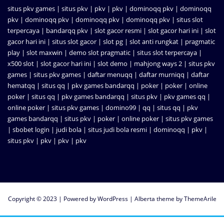
situs pkv games
|
situs pkv
|
pkv
|
pkv
|
dominoqq pkv
|
dominoqq
pkv
|
dominoqq pkv
|
dominoqq pkv
|
dominoqq pkv
|
situs slot
terpercaya
|
bandarqq pkv
|
slot gacor resmi
|
slot gacor hari ini
|
slot
gacor hari ini
|
situs slot gacor
|
slot pg
|
slot anti rungkat
|
pragmatic
play
|
slot maxwin
|
demo slot pragmatic
|
situs slot terpercaya
|
x500 slot
|
slot gacor hari ini
|
slot demo
|
mahjong ways 2
|
situs pkv
games
|
situs pkv games
|
daftar menuqq
|
daftar murniqq
|
daftar
hematqq
|
situs qq
|
pkv games bandarqq
|
poker
|
poker
|
online
poker
|
situs qq
|
pkv games bandarqq
|
situs pkv
|
pkv games qq
|
online poker
|
situs pkv games
|
domino99
|
qq
|
situs qq
|
pkv
games bandarqq
|
situs pkv
|
poker
|
online poker
|
situs pkv games
|
sbobet login
|
judi bola
|
situs judi bola resmi
|
dominoqq
|
pkv
|
situs pkv
|
pkv
|
pkv
|
pkv
Copyright © 2023 | Powered by
WordPress
|
Alberta theme by
ThemeArile