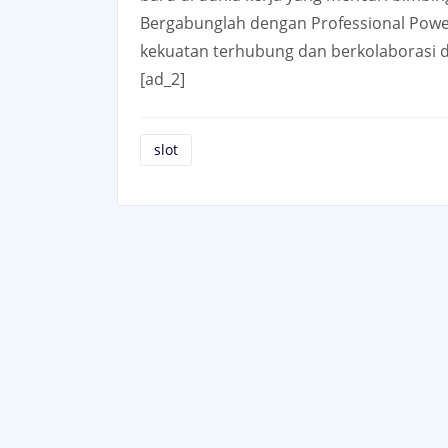
Bergabunglah dengan Professional Powe
kekuatan terhubung dan berkolaborasi d
[ad_2]
slot