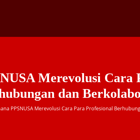
USA Merevolusi Cara P
hubungan dan Berkolabo
ana PPSNUSA Merevolusi Cara Para Profesional Berhubung