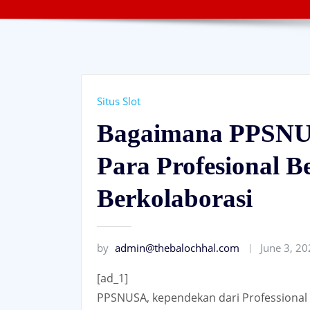
Situs Slot
Bagaimana PPSNUS
Para Profesional 
Berkolaborasi
by
admin@thebalochhal.com
June 3, 2
[ad_1]
PPSNUSA, kependekan dari Professiona