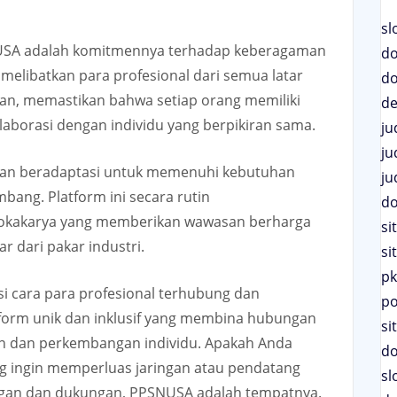
sl
SNUSA adalah komitmennya terhadap keberagaman
d
k melibatkan para profesional dari semua latar
d
man, memastikan bahwa setiap orang memiliki
de
borasi dengan individu yang berpikiran sama.
ju
ju
 dan beradaptasi untuk memenuhi kebutuhan
ju
bang. Platform ini secara rutin
d
 lokakarya yang memberikan wawasan berharga
si
r dari pakar industri.
si
pk
i cara para profesional terhubung dan
po
form unik dan inklusif yang membina hubungan
si
dan perkembangan individu. Apakah Anda
d
g ingin memperluas jaringan atau pendatang
sl
ingan dan dukungan, PPSNUSA adalah tempatnya.