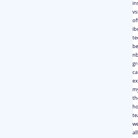
in
v
of
i
te
be
nb
gr
ca
ex
my
th
ho
te
we
al