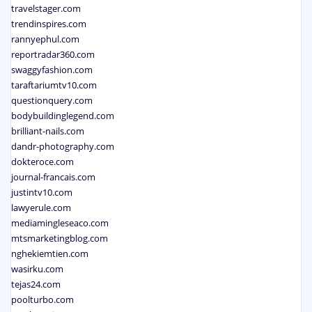
travelstager.com
trendinspires.com
rannyephul.com
reportradar360.com
swaggyfashion.com
taraftariumtv10.com
questionquery.com
bodybuildinglegend.com
brilliant-nails.com
dandr-photography.com
dokteroce.com
journal-francais.com
justintv10.com
lawyerule.com
mediamingleseaco.com
mtsmarketingblog.com
nghekiemtien.com
wasirku.com
tejas24.com
poolturbo.com