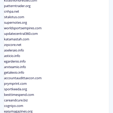
ksfashiondresses.com
patterntrader.org
cnhpa.net
sitalotus.com
supernotes.org
worldsportsempires.com
updatecentral360.com
katamastah.com
zqscore.net
aseleraio.info
asticio.info
egardenio.info
arxteamio.info
getalexio.info
accountaudittaxcon.com
prymprint.com
sportkeeda.org
besttimespend.com
careandcure.biz
cogniyo.com
easymagazines.org