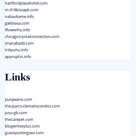
hartfordplazahotel.com
m-918kissapk.com
nabavkame.info
gakbiasa.com
iflowerhu.info
chicagocrystalconnection.com
imanabadii.com
trilipohu.info
appruptio.info
Links
punjwanis.com
the-parcs-clematiscondos.com
jusu-gb.com
thecarepet.com
blogwriterplus.com
guestpostingseo.com