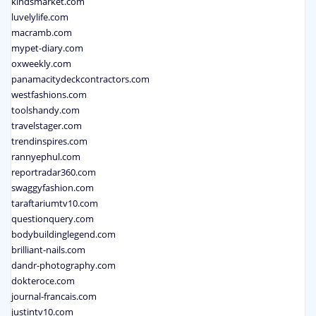
kindsmarket.com
luvelylife.com
macramb.com
mypet-diary.com
oxweekly.com
panamacitydeckcontractors.com
westfashions.com
toolshandy.com
travelstager.com
trendinspires.com
rannyephul.com
reportradar360.com
swaggyfashion.com
taraftariumtv10.com
questionquery.com
bodybuildinglegend.com
brilliant-nails.com
dandr-photography.com
dokteroce.com
journal-francais.com
justintv10.com