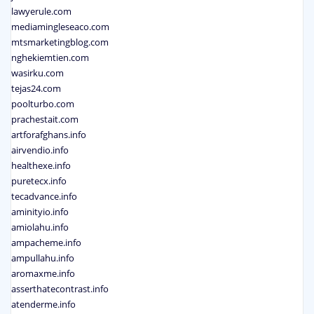
lawyerule.com
mediamingleseaco.com
mtsmarketingblog.com
nghekiemtien.com
wasirku.com
tejas24.com
poolturbo.com
prachestait.com
artforafghans.info
airvendio.info
healthexe.info
puretecx.info
tecadvance.info
aminityio.info
amiolahu.info
ampacheme.info
ampullahu.info
aromaxme.info
asserthatecontrast.info
atenderme.info