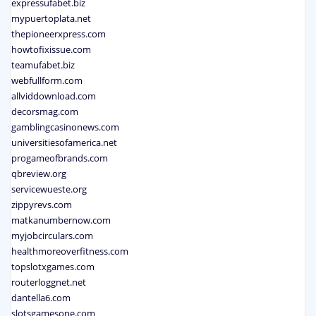
expressufabet.biz
mypuertoplata.net
thepioneerxpress.com
howtofixissue.com
teamufabet.biz
webfullform.com
allviddownload.com
decorsmag.com
gamblingcasinonews.com
universitiesofamerica.net
progameofbrands.com
qbreview.org
servicewueste.org
zippyrevs.com
matkanumbernow.com
myjobcirculars.com
healthmoreoverfitness.com
topslotxgames.com
routerloggnet.net
dantella6.com
slotsgamesone.com