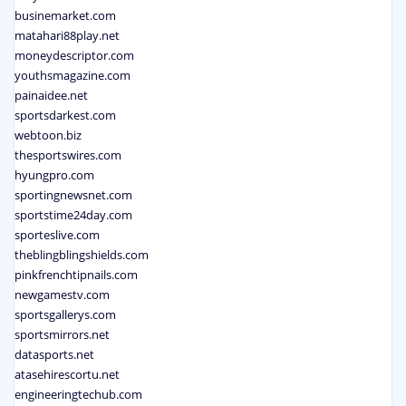
businemarket.com
matahari88play.net
moneydescriptor.com
youthsmagazine.com
painaidee.net
sportsdarkest.com
webtoon.biz
thesportswires.com
hyungpro.com
sportingnewsnet.com
sportstime24day.com
sporteslive.com
theblingblingshields.com
pinkfrenchtipnails.com
newgamestv.com
sportsgallerys.com
sportsmirrors.net
datasports.net
atasehirescortu.net
engineeringtechub.com