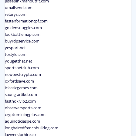
jessepinkmanoutfit.com
umailsend.com
retarys.com
fasterformationcpf.com
goldensnuggles.com
lookbattlemap.com
buyrdpservice.com
yesport.net
tostylo.com
yougetthat.net
sportsnetclub.com
newbestcrypto.com
oxfordsave.com
iclassicgames.com
saung-artikel.com
fasthokivip2.com
observersports.com
cryptominingplus.com
aquinoticiaspe.com
longhairedfrenchbulldog.com
lawyersforhire.co