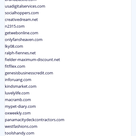
usadigitalservices.com
socialhoppers.com
creativedream.net
n2315.com
getwebonline.com
onlyfansheaven.com
lky08.com
ralph-fiennes.net
fielder-maximum-discount.net
fitfllex.com
genesisbusinesscredit.com
inforuang.com
kindsmarket.com
luvelylife.com
macramb.com
mypet-diary.com
oxweekly.com
panamacitydeckcontractors.com
westfashions.com
toolshandy.com