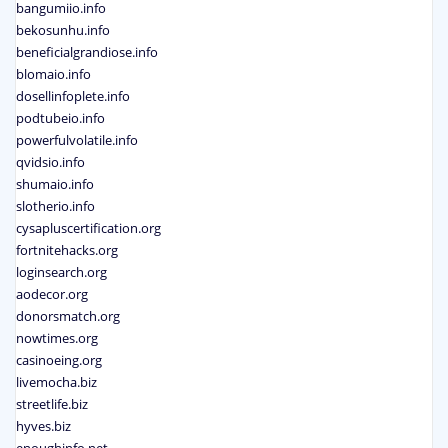
bangumiio.info
bekosunhu.info
beneficialgrandiose.info
blomaio.info
dosellinfoplete.info
podtubeio.info
powerfulvolatile.info
qvidsio.info
shumaio.info
slotherio.info
cysapluscertification.org
fortnitehacks.org
loginsearch.org
aodecor.org
donorsmatch.org
nowtimes.org
casinoeing.org
livemocha.biz
streetlife.biz
hyves.biz
enoughinfo.net