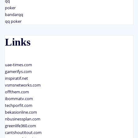
qq
poker
bandarqq
qq poker
Links
uae-times.com
gamerifys.com
inspiratif.net
vsmsnetworks.com
offthem.com
ibommatv.com
techporfit.com
bekasionline.com
nbusinessplan.com
greenlife360.com
cantshoutitout.com