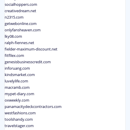
socialhoppers.com
creativedream.net
n2315.com
getwebonline.com
onlyfansheaven.com
lky08.com
ralph-fiennes.net
fielder-maximum-discount.net
fitfllex.com
genesisbusinesscredit.com
inforuang.com
kindsmarket.com
luvelylife.com
macramb.com
mypet-diary.com
oxweekly.com
panamacitydeckcontractors.com
westfashions.com
toolshandy.com
travelstager.com