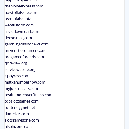
thepioneerxpress.com
howtofixissue.com
teamufabet.biz
webfullform.com
allviddownload.com
decorsmag.com
gamblingcasinonews.com
universitiesofamerica.net
progameofbrands.com
qbreview.org
servicewueste.org
zippyrevs.com
matkanumbernow.com
myjobcirculars.com
healthmoreoverfitness.com
topslotxgames.com
routerloggnet.net
dantella6.com
slotsgamesone.com
hispinzone.com