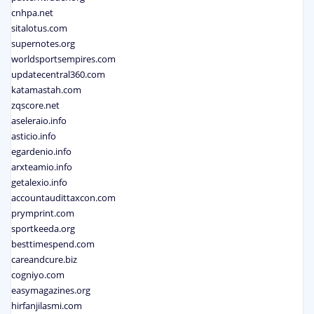
cnhpa.net
sitalotus.com
supernotes.org
worldsportsempires.com
updatecentral360.com
katamastah.com
zqscore.net
aseleraio.info
asticio.info
egardenio.info
arxteamio.info
getalexio.info
accountaudittaxcon.com
prymprint.com
sportkeeda.org
besttimespend.com
careandcure.biz
cogniyo.com
easymagazines.org
hirfanjilasmi.com