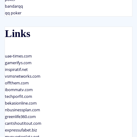
bandarqq
qq poker
Links
uae-times.com
gamerifys.com
inspiratif.net
vsmsnetworks.com
offthem.com
ibommatv.com
techporfit.com
bekasionline.com
nbusinessplan.com
greenlife360.com
cantshoutitout.com
expressufabet.biz
mypuertoplata.net