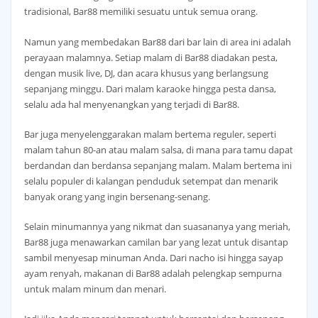
tradisional, Bar88 memiliki sesuatu untuk semua orang.
Namun yang membedakan Bar88 dari bar lain di area ini adalah
perayaan malamnya. Setiap malam di Bar88 diadakan pesta,
dengan musik live, DJ, dan acara khusus yang berlangsung
sepanjang minggu. Dari malam karaoke hingga pesta dansa,
selalu ada hal menyenangkan yang terjadi di Bar88.
Bar juga menyelenggarakan malam bertema reguler, seperti
malam tahun 80-an atau malam salsa, di mana para tamu dapat
berdandan dan berdansa sepanjang malam. Malam bertema ini
selalu populer di kalangan penduduk setempat dan menarik
banyak orang yang ingin bersenang-senang.
Selain minumannya yang nikmat dan suasananya yang meriah,
Bar88 juga menawarkan camilan bar yang lezat untuk disantap
sambil menyesap minuman Anda. Dari nacho isi hingga sayap
ayam renyah, makanan di Bar88 adalah pelengkap sempurna
untuk malam minum dan menari.