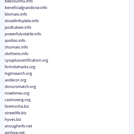
bekosunhu.info
beneficialgrandiose.info
blomaio.info
dosellinfoplete.info
podtubeio.info
powerfulvolatile.info
qvidsio.info
shumaio.info
slotherio.info
cysapluscertification.org
fortnitehacks.org
loginsearch.org
aodecor.org
donorsmatch.org
nowtimes.org
casinoeing.org
livemocha.biz
streetlife.biz
hyves.biz
enoughinfo.net
pinhive.net