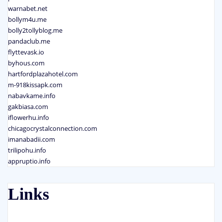
warnabet.net
bollym4u.me
bolly2tollyblog.me
pandaclub.me
flyttevask.io
byhous.com
hartfordplazahotel.com
m-918kissapk.com
nabavkame.info
gakbiasa.com
iflowerhu.info
chicagocrystalconnection.com
imanabadii.com
trilipohu.info
appruptio.info
Links