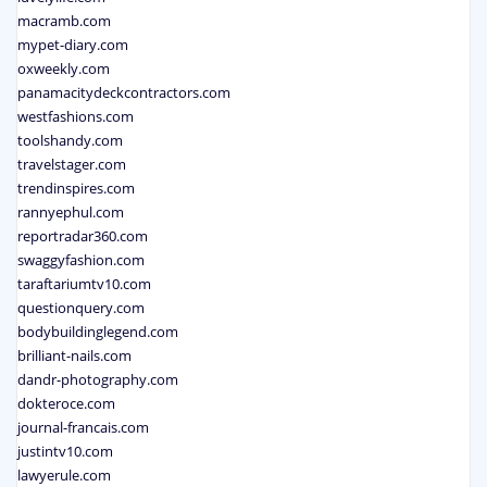
macramb.com
mypet-diary.com
oxweekly.com
panamacitydeckcontractors.com
westfashions.com
toolshandy.com
travelstager.com
trendinspires.com
rannyephul.com
reportradar360.com
swaggyfashion.com
taraftariumtv10.com
questionquery.com
bodybuildinglegend.com
brilliant-nails.com
dandr-photography.com
dokteroce.com
journal-francais.com
justintv10.com
lawyerule.com