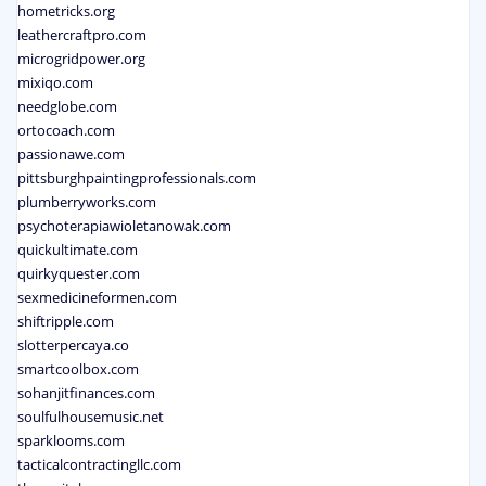
hometricks.org
leathercraftpro.com
microgridpower.org
mixiqo.com
needglobe.com
ortocoach.com
passionawe.com
pittsburghpaintingprofessionals.com
plumberryworks.com
psychoterapiawioletanowak.com
quickultimate.com
quirkyquester.com
sexmedicineformen.com
shiftripple.com
slotterpercaya.co
smartcoolbox.com
sohanjitfinances.com
soulfulhousemusic.net
sparklooms.com
tacticalcontractingllc.com