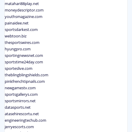
matahari88play.net
moneydescriptor.com
youthsmagazine.com
painaidee.net
sportsdarkest.com
webtoon.biz
thesportswires.com
hyungpro.com
sportingnewsnet.com
sportstime24day.com
sporteslive.com
theblingblingshields.com
pinkfrenchtipnails.com
newgamestv.com
sportsgallerys.com
sportsmirrors.net
datasports.net
atasehirescortu.net
engineeringtechub.com
jerryescorts.com