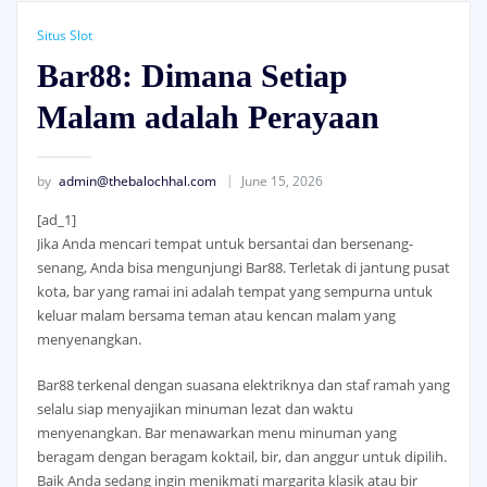
Situs Slot
Bar88: Dimana Setiap
Malam adalah Perayaan
by
admin@thebalochhal.com
June 15, 2026
[ad_1]
Jika Anda mencari tempat untuk bersantai dan bersenang-
senang, Anda bisa mengunjungi Bar88. Terletak di jantung pusat
kota, bar yang ramai ini adalah tempat yang sempurna untuk
keluar malam bersama teman atau kencan malam yang
menyenangkan.
Bar88 terkenal dengan suasana elektriknya dan staf ramah yang
selalu siap menyajikan minuman lezat dan waktu
menyenangkan. Bar menawarkan menu minuman yang
beragam dengan beragam koktail, bir, dan anggur untuk dipilih.
Baik Anda sedang ingin menikmati margarita klasik atau bir