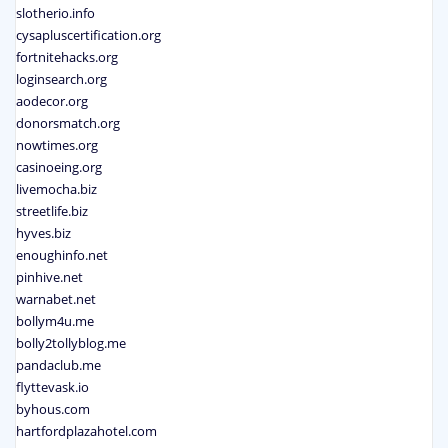
slotherio.info
cysapluscertification.org
fortnitehacks.org
loginsearch.org
aodecor.org
donorsmatch.org
nowtimes.org
casinoeing.org
livemocha.biz
streetlife.biz
hyves.biz
enoughinfo.net
pinhive.net
warnabet.net
bollym4u.me
bolly2tollyblog.me
pandaclub.me
flyttevask.io
byhous.com
hartfordplazahotel.com