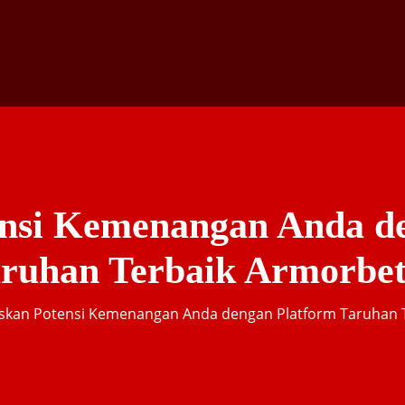
nsi Kemenangan Anda d
ruhan Terbaik Armorbe
skan Potensi Kemenangan Anda dengan Platform Taruhan 