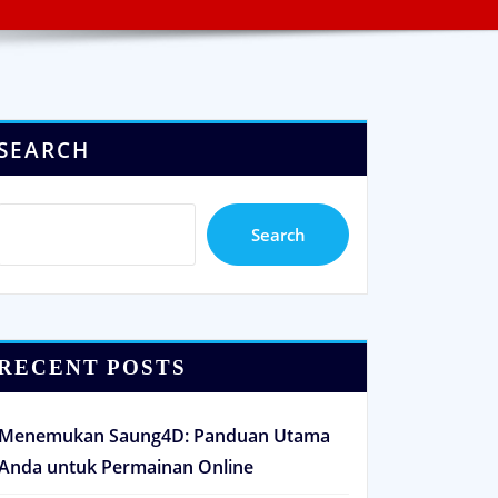
SEARCH
Search
RECENT POSTS
Menemukan Saung4D: Panduan Utama
Anda untuk Permainan Online