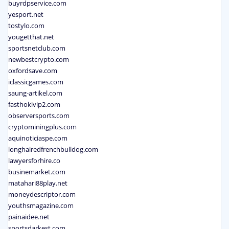
buyrdpservice.com
yesport.net
tostylo.com
yougetthat.net
sportsnetclub.com
newbestcrypto.com
oxfordsave.com
iclassicgames.com
saung-artikel.com
fasthokivip2.com
observersports.com
cryptominingplus.com
aquinoticiaspe.com
longhairedfrenchbulldog.com
lawyersforhire.co
businemarket.com
matahari88play.net
moneydescriptor.com
youthsmagazine.com
painaidee.net
sportsdarkest.com