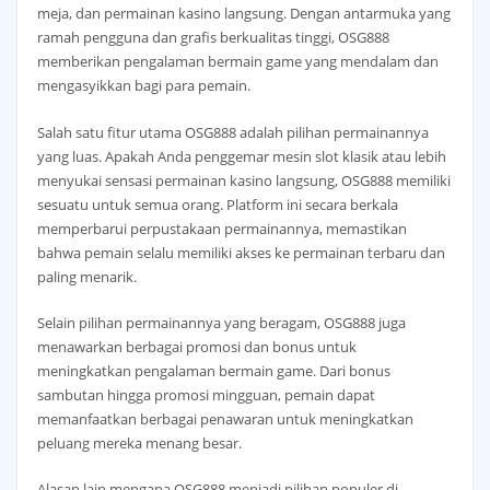
meja, dan permainan kasino langsung. Dengan antarmuka yang
ramah pengguna dan grafis berkualitas tinggi, OSG888
memberikan pengalaman bermain game yang mendalam dan
mengasyikkan bagi para pemain.
Salah satu fitur utama OSG888 adalah pilihan permainannya
yang luas. Apakah Anda penggemar mesin slot klasik atau lebih
menyukai sensasi permainan kasino langsung, OSG888 memiliki
sesuatu untuk semua orang. Platform ini secara berkala
memperbarui perpustakaan permainannya, memastikan
bahwa pemain selalu memiliki akses ke permainan terbaru dan
paling menarik.
Selain pilihan permainannya yang beragam, OSG888 juga
menawarkan berbagai promosi dan bonus untuk
meningkatkan pengalaman bermain game. Dari bonus
sambutan hingga promosi mingguan, pemain dapat
memanfaatkan berbagai penawaran untuk meningkatkan
peluang mereka menang besar.
Alasan lain mengapa OSG888 menjadi pilihan populer di