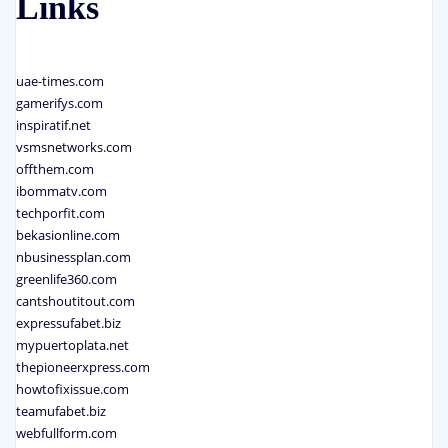
Links
uae-times.com
gamerifys.com
inspiratif.net
vsmsnetworks.com
offthem.com
ibommatv.com
techporfit.com
bekasionline.com
nbusinessplan.com
greenlife360.com
cantshoutitout.com
expressufabet.biz
mypuertoplata.net
thepioneerxpress.com
howtofixissue.com
teamufabet.biz
webfullform.com