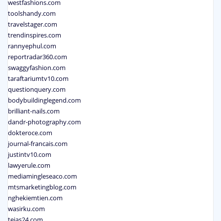
westfashions.com
toolshandy.com
travelstager.com
trendinspires.com
rannyephul.com
reportradar360.com
swaggyfashion.com
taraftariumtv10.com
questionquery.com
bodybuildinglegend.com
brilliant-nails.com
dandr-photography.com
dokteroce.com
journal-francais.com
justintv10.com
lawyerule.com
mediamingleseaco.com
mtsmarketingblog.com
nghekiemtien.com
wasirku.com
tejas24.com