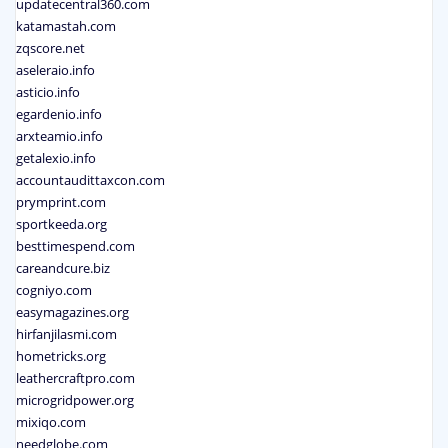
updatecentral360.com
katamastah.com
zqscore.net
aseleraio.info
asticio.info
egardenio.info
arxteamio.info
getalexio.info
accountaudittaxcon.com
prymprint.com
sportkeeda.org
besttimespend.com
careandcure.biz
cogniyo.com
easymagazines.org
hirfanjilasmi.com
hometricks.org
leathercraftpro.com
microgridpower.org
mixiqo.com
needglobe.com