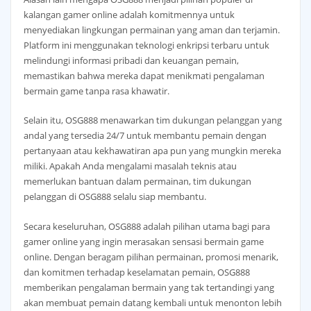
kalangan gamer online adalah komitmennya untuk
menyediakan lingkungan permainan yang aman dan terjamin.
Platform ini menggunakan teknologi enkripsi terbaru untuk
melindungi informasi pribadi dan keuangan pemain,
memastikan bahwa mereka dapat menikmati pengalaman
bermain game tanpa rasa khawatir.
Selain itu, OSG888 menawarkan tim dukungan pelanggan yang
andal yang tersedia 24/7 untuk membantu pemain dengan
pertanyaan atau kekhawatiran apa pun yang mungkin mereka
miliki. Apakah Anda mengalami masalah teknis atau
memerlukan bantuan dalam permainan, tim dukungan
pelanggan di OSG888 selalu siap membantu.
Secara keseluruhan, OSG888 adalah pilihan utama bagi para
gamer online yang ingin merasakan sensasi bermain game
online. Dengan beragam pilihan permainan, promosi menarik,
dan komitmen terhadap keselamatan pemain, OSG888
memberikan pengalaman bermain yang tak tertandingi yang
akan membuat pemain datang kembali untuk menonton lebih