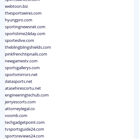
webtoon.biz
thesportswires.com
hyungpro.com
sportingnewsnet.com
sportstime24day.com
sporteslive.com
theblingblingshields.com
pinkfrenchtipnails.com
newgamestv.com
sportsgallerys.com
sportsmirrors.net
datasports.net
atasehirescortu.net
engineeringtechub.com
jerryescorts.com
attorneylegal.co
voomb.com
techgadgetpoint.com
tvsportsguide24.com
sportsreviews24.com