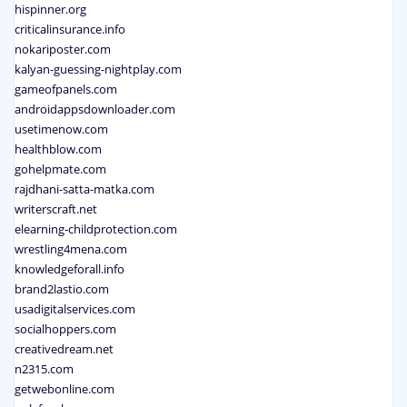
hispinner.org
criticalinsurance.info
nokariposter.com
kalyan-guessing-nightplay.com
gameofpanels.com
androidappsdownloader.com
usetimenow.com
healthblow.com
gohelpmate.com
rajdhani-satta-matka.com
writerscraft.net
elearning-childprotection.com
wrestling4mena.com
knowledgeforall.info
brand2lastio.com
usadigitalservices.com
socialhoppers.com
creativedream.net
n2315.com
getwebonline.com