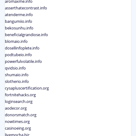
aromaxme.info
asserthatecontrast.info
atenderme.info
bangumiio.info
bekosunhu.info
beneficialgrandiose.info
blomaio.info
dosellinfoplete.info
podtubeio.info
powerfulvolatile.info
qvidsio.info
shumaio.info
slotherio.info
cysapluscertification.org
fortnitehacks.org
loginsearch.org
aodecor.org
donorsmatch.org
nowtimes.org
casinoeing.org
livemocha.biz