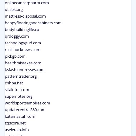
onlinecancerpharm.com
ufalek.org
mattress-disposal.com
happyflooringandcabinets.com
bodybuildinglife.co
qrdoggy.com
technologygud.com
realshocknews.com
pickgb.com
healthmistakes.com
ksfashiondresses.com
patterntrader.org
cnhpa.net
sitalotus.com
supernotes.org
worldsportsempires.com
updatecentral360.com
katamastah.com
zqscore.net
aseleraio.info