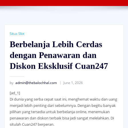
Situs Slot
Berbelanja Lebih Cerdas
dengan Penawaran dan
Diskon Eksklusif Cuan247
by
admin@thebalochhal.com
June 1, 2026
[ad_1]
Di dunia yang serba cepat saat ini, menghemat waktu dan uang
menjadi lebih penting dari sebelumnya. Dengan begitu banyak
pilihan yang tersedia untuk berbelanja online, menemukan
penawaran dan diskon terbaik bisa jadi sangat melelahkan. Di
situlah Cuan247 berperan.