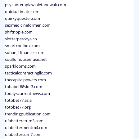
psychoterapiawioletanowak.com
quickultimate.com
quirkyquester.com
sexmedicineformen.com
shiftripple.com
slotterpercaya.co
smartcoolbox.com
sohanjitfinances.com
soulfulhousemusic.net
sparklooms.com
tacticalcontractingllc.com
thecapitalpowers.com
tobabet88slot3.com
todayscurrentnews.com
totobet77.asia
totobet77.org
trendingpublication.com
ufabettererum3.com
ufabettermentm4.com
ufabettersum7.com