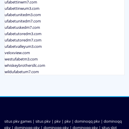
ufabettinwm7.com
ufabettinwum3.com
ufabetunitedm3.com
ufabetunitedm7.com
ufabetuskedm7.com
ufabetutoredm3.com
ufabetutoredm7.com
ufabetvalleyum3.com
veloxview.com
westufabetm3.com
whiskeybrothersllc.com
wildufabetum7.com
situs pkv games
|
situs pkv
|
pkv
|
pkv
|
dominoqq pkv
|
dominoqq
pkv
|
dominoqq pkv
|
dominoqq pkv
|
dominoqq pkv
|
situs slot