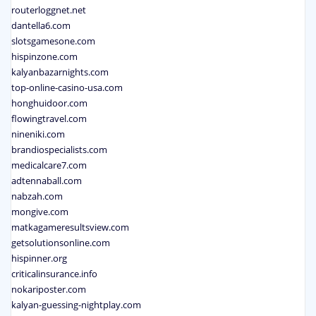
routerloggnet.net
dantella6.com
slotsgamesone.com
hispinzone.com
kalyanbazarnights.com
top-online-casino-usa.com
honghuidoor.com
flowingtravel.com
nineniki.com
brandiospecialists.com
medicalcare7.com
adtennaball.com
nabzah.com
mongive.com
matkagameresultsview.com
getsolutionsonline.com
hispinner.org
criticalinsurance.info
nokariposter.com
kalyan-guessing-nightplay.com