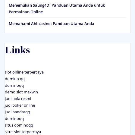
Menemukan Saung4D: Panduan Utama Anda untuk
Permainan Online
Memahami Ahlicasino: Panduan Utama Anda
Links
slot online terpercaya
domino qq
dominoqq
demo slot maxwin
judi bola resmi
judi poker online
judi bandarqq
dominoqq
situs dominoqq
situs slot terpercaya