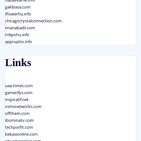
gakbiasa.com
iflowerhu.info
chicagocrystalconnection.com
imanabadii.com
trilipohu.info
appruptio.info
Links
uae-times.com
gamerifys.com
inspiratif.net
vsmsnetworks.com
offthem.com
ibommatv.com
techporfit.com
bekasionline.com