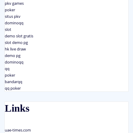
pkv games
poker
situs pkv
dominoqq
slot
demo slot gratis
slot demo pg
hk live draw
demo pg
dominoqq
qq
poker
bandarqq
qq poker
Links
uae-times.com