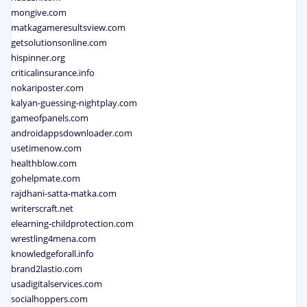
mongive.com
matkagameresultsview.com
getsolutionsonline.com
hispinner.org
criticalinsurance.info
nokariposter.com
kalyan-guessing-nightplay.com
gameofpanels.com
androidappsdownloader.com
usetimenow.com
healthblow.com
gohelpmate.com
rajdhani-satta-matka.com
writerscraft.net
elearning-childprotection.com
wrestling4mena.com
knowledgeforall.info
brand2lastio.com
usadigitalservices.com
socialhoppers.com