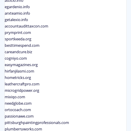
asticio.info
egardenio.info
arxteamio.info
getalexio.info
accountaudittaxcon.com
prymprint.com
sportkeeda.org
besttimespend.com
careandcure.biz
cogniyo.com
easymagazines.org
hirfanjilasmi.com
hometricks.org
leathercraftpro.com
microgridpower.org
mixiqo.com
needglobe.com
ortocoach.com
passionawe.com
pittsburghpaintingprofessionals.com
plumberryworks.com