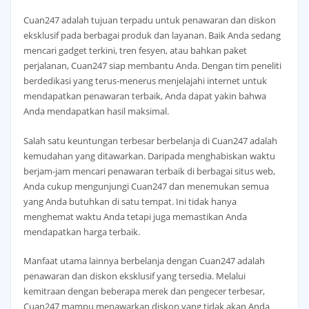
Cuan247 adalah tujuan terpadu untuk penawaran dan diskon
eksklusif pada berbagai produk dan layanan. Baik Anda sedang
mencari gadget terkini, tren fesyen, atau bahkan paket
perjalanan, Cuan247 siap membantu Anda. Dengan tim peneliti
berdedikasi yang terus-menerus menjelajahi internet untuk
mendapatkan penawaran terbaik, Anda dapat yakin bahwa
Anda mendapatkan hasil maksimal.
Salah satu keuntungan terbesar berbelanja di Cuan247 adalah
kemudahan yang ditawarkan. Daripada menghabiskan waktu
berjam-jam mencari penawaran terbaik di berbagai situs web,
Anda cukup mengunjungi Cuan247 dan menemukan semua
yang Anda butuhkan di satu tempat. Ini tidak hanya
menghemat waktu Anda tetapi juga memastikan Anda
mendapatkan harga terbaik.
Manfaat utama lainnya berbelanja dengan Cuan247 adalah
penawaran dan diskon eksklusif yang tersedia. Melalui
kemitraan dengan beberapa merek dan pengecer terbesar,
Cuan247 mampu menawarkan diskon yang tidak akan Anda