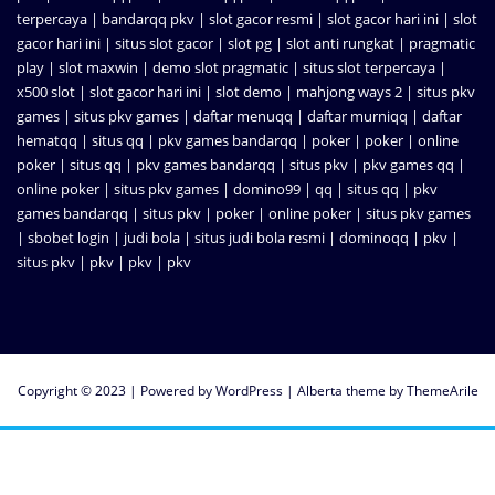
terpercaya
|
bandarqq pkv
|
slot gacor resmi
|
slot gacor hari ini
|
slot
gacor hari ini
|
situs slot gacor
|
slot pg
|
slot anti rungkat
|
pragmatic
play
|
slot maxwin
|
demo slot pragmatic
|
situs slot terpercaya
|
x500 slot
|
slot gacor hari ini
|
slot demo
|
mahjong ways 2
|
situs pkv
games
|
situs pkv games
|
daftar menuqq
|
daftar murniqq
|
daftar
hematqq
|
situs qq
|
pkv games bandarqq
|
poker
|
poker
|
online
poker
|
situs qq
|
pkv games bandarqq
|
situs pkv
|
pkv games qq
|
online poker
|
situs pkv games
|
domino99
|
qq
|
situs qq
|
pkv
games bandarqq
|
situs pkv
|
poker
|
online poker
|
situs pkv games
|
sbobet login
|
judi bola
|
situs judi bola resmi
|
dominoqq
|
pkv
|
situs pkv
|
pkv
|
pkv
|
pkv
Copyright © 2023 | Powered by
WordPress
|
Alberta theme by
ThemeArile