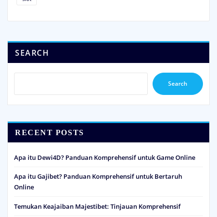
SEARCH
Search
RECENT POSTS
Apa itu Dewi4D? Panduan Komprehensif untuk Game Online
Apa itu Gajibet? Panduan Komprehensif untuk Bertaruh
Online
Temukan Keajaiban Majestibet: Tinjauan Komprehensif