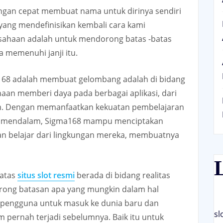
ngan cepat membuat nama untuk dirinya sendiri
yang mendefinisikan kembali cara kami
rusahaan adalah untuk mendorong batas -batas
 memenuhi janji itu.
168 adalah membuat gelombang adalah di bidang
aan memberi daya pada berbagai aplikasi, dari
om. Dengan memanfaatkan kekuatan pembelajaran
ng mendalam, Sigma168 mampu menciptakan
an belajar dari lingkungan mereka, membuatnya
batas
situs slot resmi
berada di bidang realitas
orong batasan apa yang mungkin dalam hal
engguna untuk masuk ke dunia baru dan
sl
m pernah terjadi sebelumnya. Baik itu untuk