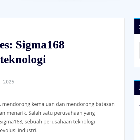
es: Sigma168
 teknologi
1, 2025
ologi, mendorong kemajuan dan mendorong batasan
n menarik. Salah satu perusahaan yang
 Sigma168, sebuah perusahaan teknologi
volusi industri.