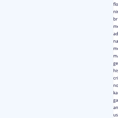
fl
ni
br
me
ad
n
m
ma
ge
hi
cr
no
ka
ga
an
u