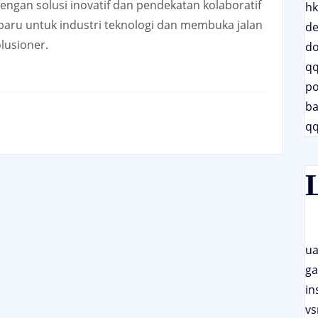
engan solusi inovatif dan pendekatan kolaboratif
hk
aru untuk industri teknologi dan membuka jalan
d
lusioner.
d
q
po
b
qq
ua
ga
in
v