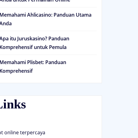
Memahami Ahlicasino: Panduan Utama
Anda
Apa itu Juruskasino? Panduan
Komprehensif untuk Pemula
Memahami Plisbet: Panduan
Komprehensif
Links
ot online terpercaya