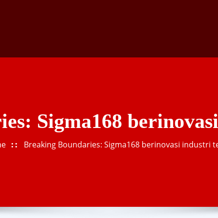
es: Sigma168 berinovasi 
me
Breaking Boundaries: Sigma168 berinovasi industri t