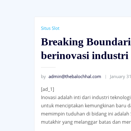
Situs Slot
Breaking Boundari
berinovasi industri
by
admin@thebalochhal.com
January 3
[ad_1]
Inovasi adalah inti dari industri tekn
untuk menciptakan kemungkinan baru da
memimpin tuduhan di bidang ini adalah
mutakhir yang melanggar batas dan mere