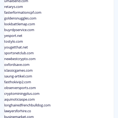
umailsend.com
retarys.com
fasterformationcpf.com
goldensnuggles.com
lookbattlemap.com
buyrdpservice.com
yesport.net
tostylo.com
yougetthat.net
sportsnetclub.com
newbestcrypto.com
oxfordsave.com
iclassicgames.com
saung-artikel.com
fasthokivip2.com
observersports.com
cryptominingplus.com
aquinoticiaspe.com
longhairedfrenchbulldog.com
lawyersforhire.co
businemarket.com