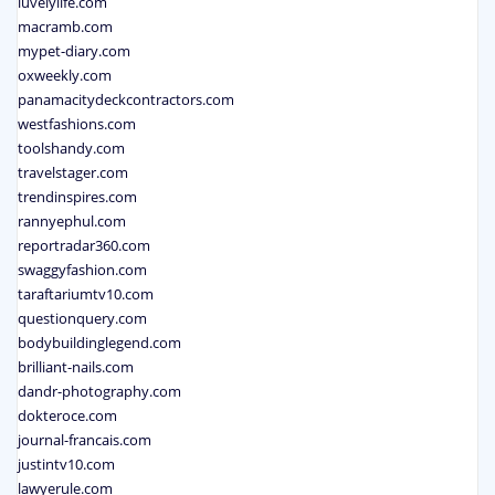
luvelylife.com
macramb.com
mypet-diary.com
oxweekly.com
panamacitydeckcontractors.com
westfashions.com
toolshandy.com
travelstager.com
trendinspires.com
rannyephul.com
reportradar360.com
swaggyfashion.com
taraftariumtv10.com
questionquery.com
bodybuildinglegend.com
brilliant-nails.com
dandr-photography.com
dokteroce.com
journal-francais.com
justintv10.com
lawyerule.com