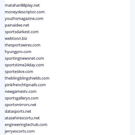
matahari88play.net
moneydescriptor.com
youthsmagazine.com
painaidee.net
sportsdarkest.com
webtoon.biz
thesportswires.com
hyungpro.com
sportingnewsnet.com
sportstime24day.com
sporteslive.com
theblingblingshields.com
pinkfrenchtipnails.com
newgamestv.com
sportsgallerys.com
sportsmirrors.net
datasports.net
atasehirescortu.net
engineeringtechub.com
jerryescorts.com