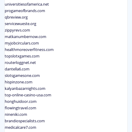
universitiesofamerica.net
progameofbrands.com
qbreview.org
servicewueste.org
zippyrevs.com
matkanumbernow.com
myjobcirculars.com
healthmoreoverfitness.com
topslotxgames.com
routerloggnet.net
dantella6.com
slotsgamesone.com
hispinzone.com
kalyanbazarnights.com
top-online-casino-usa.com
honghuidoor.com
flowingtravel.com
nineniki.com
brandiospecialists.com
medicalcare7.com