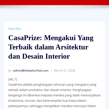
Situs Slot
CasaPrize: Mengakui Yang
Terbaik dalam Arsitektur
dan Desain Interior
by
admin@thebalochhal.com
March 21, 2026
[ad_1]
CasaPrize adalah penghargaan tahunan yang mengakui yang
terbaik dalam arsitektur dan desain interior. Penghargaan
bergengsi ini diberikan kepada mereka yang telah menunjukkan
kreativitas, inovasi, dan keterampilan luar biasa dalam
pekerjaannya, sehingga menjadikan mereka menonjol dalam