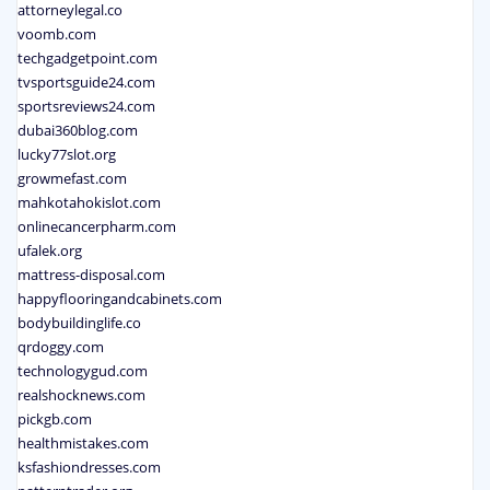
attorneylegal.co
voomb.com
techgadgetpoint.com
tvsportsguide24.com
sportsreviews24.com
dubai360blog.com
lucky77slot.org
growmefast.com
mahkotahokislot.com
onlinecancerpharm.com
ufalek.org
mattress-disposal.com
happyflooringandcabinets.com
bodybuildinglife.co
qrdoggy.com
technologygud.com
realshocknews.com
pickgb.com
healthmistakes.com
ksfashiondresses.com