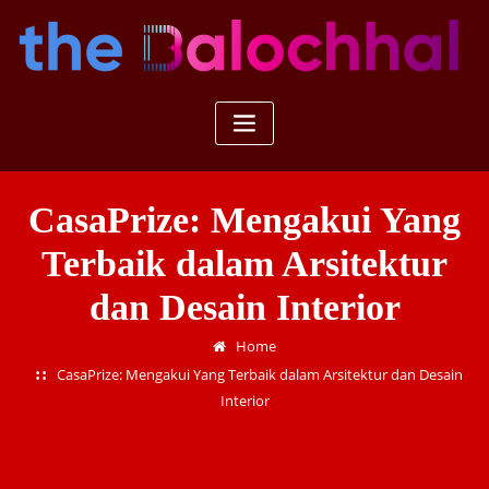
Skip
to
content
CasaPrize: Mengakui Yang
Terbaik dalam Arsitektur
dan Desain Interior
Home
CasaPrize: Mengakui Yang Terbaik dalam Arsitektur dan Desain
Interior