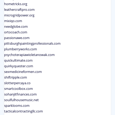
hometricks.org
leathercraftpro.com
microgridpower.org
mixiqo.com
needglobe.com
ortocoach.com
passionawe.com
pittsburghpaintingprofessionals.com
plumberryworks.com
psychoterapiawioletanowak.com
quickultimate.com
quirkyquester.com
sexmedicineformen.com
shiftripple.com
slotterpercaya.co
smartcoolbox.com
sohanjitfinances.com
soulfulhousemusic.net
sparklooms.com
tacticalcontractingllc.com