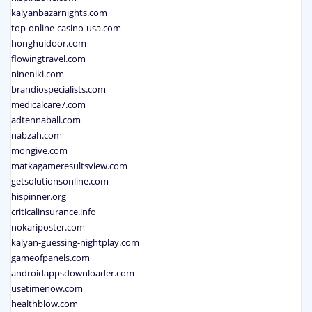
kalyanbazarnights.com
top-online-casino-usa.com
honghuidoor.com
flowingtravel.com
nineniki.com
brandiospecialists.com
medicalcare7.com
adtennaball.com
nabzah.com
mongive.com
matkagameresultsview.com
getsolutionsonline.com
hispinner.org
criticalinsurance.info
nokariposter.com
kalyan-guessing-nightplay.com
gameofpanels.com
androidappsdownloader.com
usetimenow.com
healthblow.com