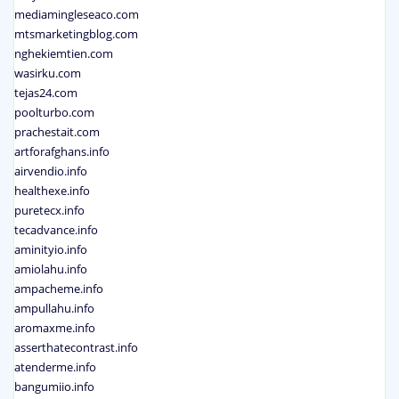
mediamingleseaco.com
mtsmarketingblog.com
nghekiemtien.com
wasirku.com
tejas24.com
poolturbo.com
prachestait.com
artforafghans.info
airvendio.info
healthexe.info
puretecx.info
tecadvance.info
aminityio.info
amiolahu.info
ampacheme.info
ampullahu.info
aromaxme.info
asserthatecontrast.info
atenderme.info
bangumiio.info