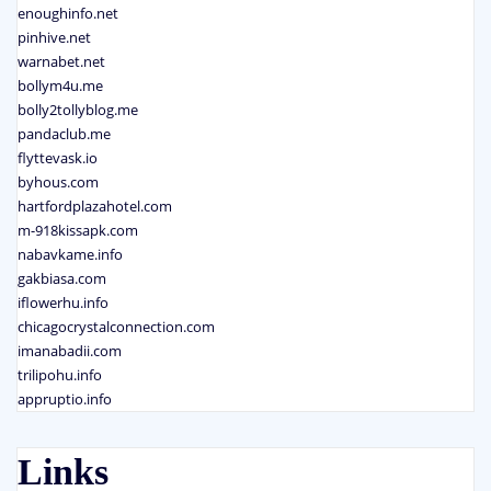
enoughinfo.net
pinhive.net
warnabet.net
bollym4u.me
bolly2tollyblog.me
pandaclub.me
flyttevask.io
byhous.com
hartfordplazahotel.com
m-918kissapk.com
nabavkame.info
gakbiasa.com
iflowerhu.info
chicagocrystalconnection.com
imanabadii.com
trilipohu.info
appruptio.info
Links