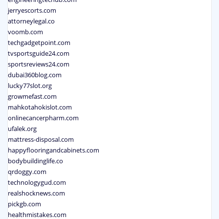
jerryescorts.com
attorneylegal.co
voomb.com
techgadgetpoint.com
tvsportsguide24.com
sportsreviews24.com
dubai360blog.com
lucky77slot.org
growmefast.com
mahkotahokislot.com
onlinecancerpharm.com
ufalek.org
mattress-disposal.com
happyflooringandcabinets.com
bodybuildinglife.co
qrdoggy.com
technologygud.com
realshocknews.com
pickgb.com
healthmistakes.com