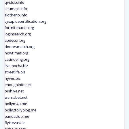
qvidsio.info
shumaio.info
slotherio.info
cysapluscertification.org
fortnitehacks.org
loginsearch.org
aodecor.org
donorsmatch.org
nowtimes.org
casinoeing.org
livemocha.biz
streetlife.biz
hyves.biz
enoughinfo.net
pinhive.net
warnabet.net
bollym4u.me
bolly2tollyblog.me
pandaclub.me
flyttevask.io