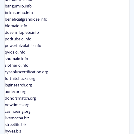
bangumiio.info
bekosunhu.info
beneficialgrandiose.info
blomaio.info
dosellinfoplete.info
podtubeio.info
powerfulvolatile.info
qvidsio.info
shumaio.info
slotherio.info
cysapluscertification.org
fortnitehacks.org
loginsearch.org
aodecor.org
donorsmatch.org
nowtimes.org
casinoeing.org
livemocha.biz
streetlife.biz
hyves.biz