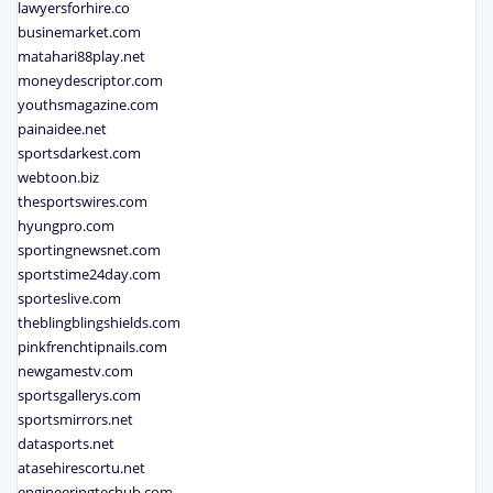
lawyersforhire.co
businemarket.com
matahari88play.net
moneydescriptor.com
youthsmagazine.com
painaidee.net
sportsdarkest.com
webtoon.biz
thesportswires.com
hyungpro.com
sportingnewsnet.com
sportstime24day.com
sporteslive.com
theblingblingshields.com
pinkfrenchtipnails.com
newgamestv.com
sportsgallerys.com
sportsmirrors.net
datasports.net
atasehirescortu.net
engineeringtechub.com