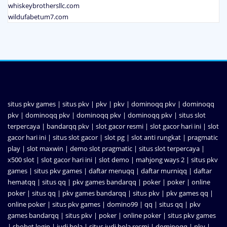
whiskeybrothersllc.com
wildufabetum7.com
situs pkv games
|
situs pkv
|
pkv
|
pkv
|
dominoqq pkv
|
dominoqq
pkv
|
dominoqq pkv
|
dominoqq pkv
|
dominoqq pkv
|
situs slot
terpercaya
|
bandarqq pkv
|
slot gacor resmi
|
slot gacor hari ini
|
slot
gacor hari ini
|
situs slot gacor
|
slot pg
|
slot anti rungkat
|
pragmatic
play
|
slot maxwin
|
demo slot pragmatic
|
situs slot terpercaya
|
x500 slot
|
slot gacor hari ini
|
slot demo
|
mahjong ways 2
|
situs pkv
games
|
situs pkv games
|
daftar menuqq
|
daftar murniqq
|
daftar
hematqq
|
situs qq
|
pkv games bandarqq
|
poker
|
poker
|
online
poker
|
situs qq
|
pkv games bandarqq
|
situs pkv
|
pkv games qq
|
online poker
|
situs pkv games
|
domino99
|
qq
|
situs qq
|
pkv
games bandarqq
|
situs pkv
|
poker
|
online poker
|
situs pkv games
|
sbobet login
|
judi bola
|
situs judi bola resmi
|
dominoqq
|
pkv
|