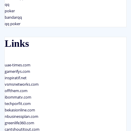
qq
poker
bandarqq
qq poker
Links
uae-times.com
gamerifys.com
inspiratif.net
vsmsnetworks.com
offthem.com
ibommatv.com
techporfit.com
bekasionline.com
nbusinessplan.com
greenlife360.com
cantshoutitout.com