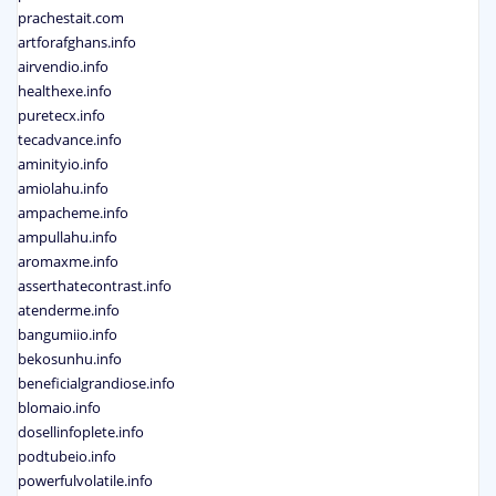
prachestait.com
artforafghans.info
airvendio.info
healthexe.info
puretecx.info
tecadvance.info
aminityio.info
amiolahu.info
ampacheme.info
ampullahu.info
aromaxme.info
asserthatecontrast.info
atenderme.info
bangumiio.info
bekosunhu.info
beneficialgrandiose.info
blomaio.info
dosellinfoplete.info
podtubeio.info
powerfulvolatile.info