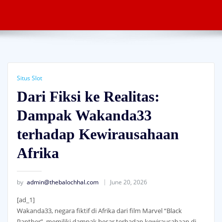
Situs Slot
Dari Fiksi ke Realitas:
Dampak Wakanda33
terhadap Kewirausahaan
Afrika
by
admin@thebalochhal.com
June 20, 2026
[ad_1]
Wakanda33, negara fiktif di Afrika dari film Marvel “Black
Panther”, memiliki dampak besar terhadap kewirausahaan di