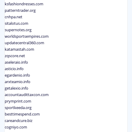
ksfashiondresses.com
patterntrader.org
cnhpa.net
sitalotus.com
supernotes.org
worldsportsempires.com
updatecentral360.com
katamastah.com
zqscore.net
aseleraio.info
asticio.info
egardenio.info
arxteamio.info
getalexio.info
accountaudittaxcon.com
prymprint.com
sportkeeda.org
besttimespend.com
careandcure.biz
cogniyo.com