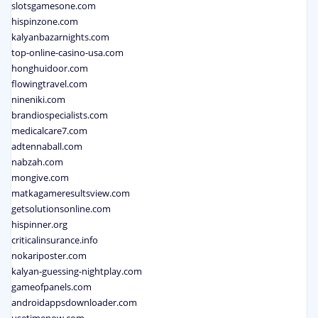
slotsgamesone.com
hispinzone.com
kalyanbazarnights.com
top-online-casino-usa.com
honghuidoor.com
flowingtravel.com
nineniki.com
brandiospecialists.com
medicalcare7.com
adtennaball.com
nabzah.com
mongive.com
matkagameresultsview.com
getsolutionsonline.com
hispinner.org
criticalinsurance.info
nokariposter.com
kalyan-guessing-nightplay.com
gameofpanels.com
androidappsdownloader.com
usetimenow.com