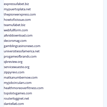
expressufabet.biz
mypuertoplata.net
thepioneerxpress.com
howtofixissue.com
teamufabet.biz
webfullform.com
allviddownload.com
decorsmag.com
gamblingcasinonews.com
universitiesofamerica.net
progameofbrands.com
qbreview.org
servicewueste.org
zippyrevs.com
matkanumbernow.com
myjobcirculars.com
healthmoreoverfitness.com
topslotxgames.com
routerloggnet.net
dantella6.com