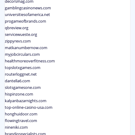
decorsmag.com
gamblingcasinonews.com
universitiesofamerica.net
progameofbrands.com
qbreview.org
servicewueste.org
zippyrevs.com
matkanumbernow.com
myjobcirculars.com
healthmoreoverfitness.com
topslotxgames.com
routerloggnet.net
dantella6.com
slotsgamesone.com
hispinzone.com
kalyanbazarnights.com
top-online-casino-usa.com
honghuidoor.com
flowingtravel.com
nineniki.com
brandiospecialists.com