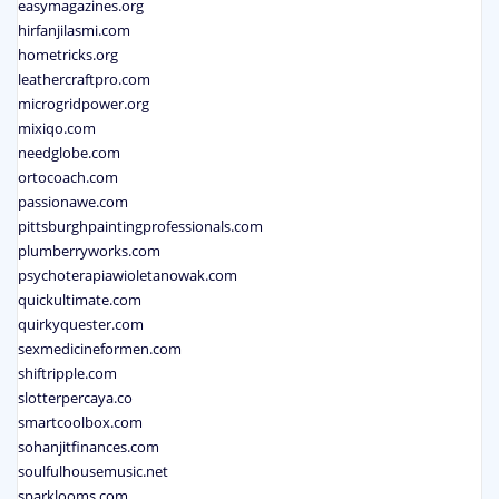
easymagazines.org
hirfanjilasmi.com
hometricks.org
leathercraftpro.com
microgridpower.org
mixiqo.com
needglobe.com
ortocoach.com
passionawe.com
pittsburghpaintingprofessionals.com
plumberryworks.com
psychoterapiawioletanowak.com
quickultimate.com
quirkyquester.com
sexmedicineformen.com
shiftripple.com
slotterpercaya.co
smartcoolbox.com
sohanjitfinances.com
soulfulhousemusic.net
sparklooms.com