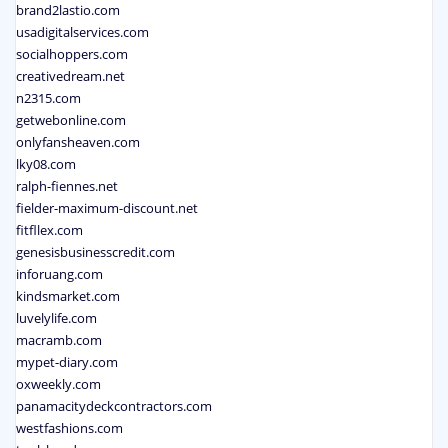
brand2lastio.com
usadigitalservices.com
socialhoppers.com
creativedream.net
n2315.com
getwebonline.com
onlyfansheaven.com
lky08.com
ralph-fiennes.net
fielder-maximum-discount.net
fitfllex.com
genesisbusinesscredit.com
inforuang.com
kindsmarket.com
luvelylife.com
macramb.com
mypet-diary.com
oxweekly.com
panamacitydeckcontractors.com
westfashions.com