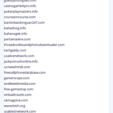
guestpostingseo.com
casinogambitpro.info
pokerplaymasters.info
courseoncourse.com
bantinbatdongsan247.com
bahednog.info
bahenxgek.info
pertamaskre.com
threadsvideoandphotodownloader.com
techgiddy.com
usalivenetwork.com
jackpotrushonline.info
ucnewshindi.com
freecellphonedatabase.com
gamersrope.com
exellewebmedia.com
free-gamestop.com
sinbadtravels.com
ukmagzine.com
wareztech.org
usabestnetwork.com