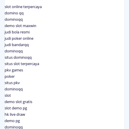
slot online terpercaya
domino qq
dominoqq
demo slot maxwin
judi bola resmi
judi poker online
judi bandarqq
dominoqq
situs dominoqq
situs slot terpercaya
pkv games
poker
situs pkv
dominoqq
slot
demo slot gratis
slot demo pg
hk live draw
demo pg
dominoqq