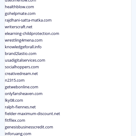
healthblow.com
gohelpmate.com
rajdhani-satta-matka.com
writerscraft.net
elearning-childprotection.com
wrestling4mena.com
knowledgeforall.info
brand2lastio.com
usadigitalservices.com
socialhoppers.com
creativedream.net
n2315.com
getwebonline.com
onlyfansheaven.com
lky08.com
ralph-fiennes.net
fielder-maximum-discount.net
fitfllex.com
genesisbusinesscredit.com
inforuang.com