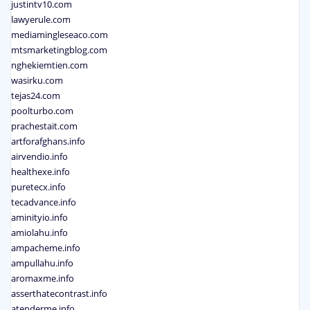
justintv10.com
lawyerule.com
mediamingleseaco.com
mtsmarketingblog.com
nghekiemtien.com
wasirku.com
tejas24.com
poolturbo.com
prachestait.com
artforafghans.info
airvendio.info
healthexe.info
puretecx.info
tecadvance.info
aminityio.info
amiolahu.info
ampacheme.info
ampullahu.info
aromaxme.info
asserthatecontrast.info
atenderme.info