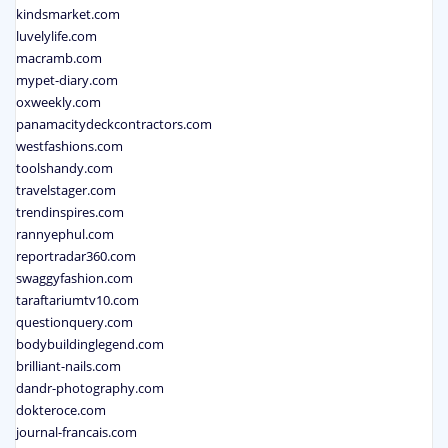
kindsmarket.com
luvelylife.com
macramb.com
mypet-diary.com
oxweekly.com
panamacitydeckcontractors.com
westfashions.com
toolshandy.com
travelstager.com
trendinspires.com
rannyephul.com
reportradar360.com
swaggyfashion.com
taraftariumtv10.com
questionquery.com
bodybuildinglegend.com
brilliant-nails.com
dandr-photography.com
dokteroce.com
journal-francais.com