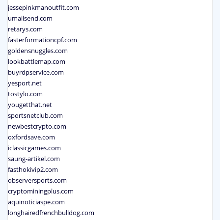
jessepinkmanoutfit.com
umailsend.com
retarys.com
fasterformationcpf.com
goldensnuggles.com
lookbattlemap.com
buyrdpservice.com
yesport.net
tostylo.com
yougetthat.net
sportsnetclub.com
newbestcrypto.com
oxfordsave.com
iclassicgames.com
saung-artikel.com
fasthokivip2.com
observersports.com
cryptominingplus.com
aquinoticiaspe.com
longhairedfrenchbulldog.com