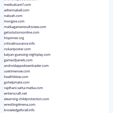
medicalcare7.com
adtennaball.com
nabzah.com
mongive.com
matkagameresultsview.com
getsolutionsonline.com
hispinner.org
criticalinsurance.info
nokariposter.com
kalyan-guessing-nightplay.com
gameofpanels.com
androidappsdownloader.com
usetimenow.com
healthblow.com
gohelpmate.com
rajdhani-satta-matka.com
writerscraft.net
elearning-childprotection.com
wrestling4mena.com
knowledgeforall.info