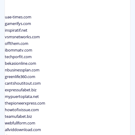
uae-times.com
gamerifys.com
inspiratif.net
vsmsnetworks.com
offthem.com
ibommatv.com
techporfit.com
bekasionline.com
nbusinessplan.com
greenlife360.com
cantshoutitout.com
expressufabet.biz
mypuertoplata.net
thepioneerxpress.com
howtofixissue.com
teamufabet.biz
webfullform.com
allviddownload.com