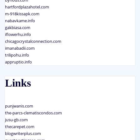
byhous.com
hartfordplazahotel.com
m-918kissapk.com
nabavkame.info
gakbiasa.com
iflowerhu.info
chicagocrystalconnection.com
imanabadii.com
trilipohu.info
appruptio.info
Links
punjwanis.com
the-parcs-clematiscondos.com
jusu-gb.com
thecarepet.com
blogwriterplus.com