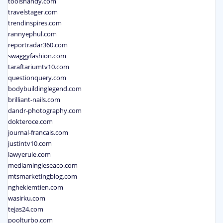
toolshandy.com
travelstager.com
trendinspires.com
rannyephul.com
reportradar360.com
swaggyfashion.com
taraftariumtv10.com
questionquery.com
bodybuildinglegend.com
brilliant-nails.com
dandr-photography.com
dokteroce.com
journal-francais.com
justintv10.com
lawyerule.com
mediamingleseaco.com
mtsmarketingblog.com
nghekiemtien.com
wasirku.com
tejas24.com
poolturbo.com