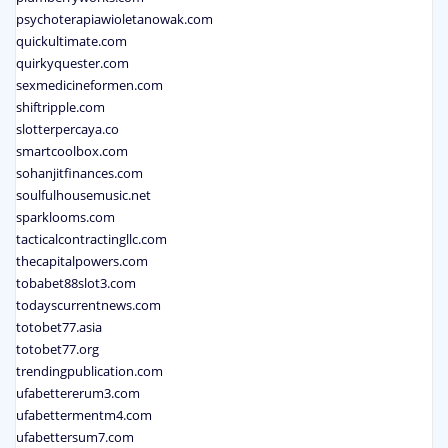
psychoterapiawioletanowak.com
quickultimate.com
quirkyquester.com
sexmedicineformen.com
shiftripple.com
slotterpercaya.co
smartcoolbox.com
sohanjitfinances.com
soulfulhousemusic.net
sparklooms.com
tacticalcontractingllc.com
thecapitalpowers.com
tobabet88slot3.com
todayscurrentnews.com
totobet77.asia
totobet77.org
trendingpublication.com
ufabettererum3.com
ufabettermentm4.com
ufabettersum7.com