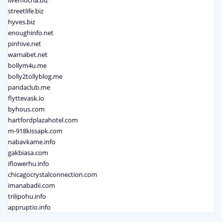
livemocha.biz
streetlife.biz
hyves.biz
enoughinfo.net
pinhive.net
warnabet.net
bollym4u.me
bolly2tollyblog.me
pandaclub.me
flyttevask.io
byhous.com
hartfordplazahotel.com
m-918kissapk.com
nabavkame.info
gakbiasa.com
iflowerhu.info
chicagocrystalconnection.com
imanabadii.com
trilipohu.info
appruptio.info