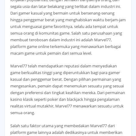
segala usia dan latar belakang yang terlibat dalam industri ini.
Dari gamer kasual yang bermain untuk bersenang-senang
hingga penggemar berat yang menghabiskan waktu berjam-jam
untuk menguasai game favoritnya, selalu ada tempat untuk
semua orang di komunitas game. Salah satu perusahaan yang
membuat terobosan dalam industri ini adalah Marvel77,
platform game online terkemuka yang menawarkan berbagai
macam game untuk pemain dari semua level.
Marvel77 telah mendapatkan reputasi dalam menyediakan
game berkualitas tinggi yang diperuntukkan bagi para gamer
kasual dan penggemar berat. Dengan pilihan permainan yang
mengesankan, pemain dapat menemukan sesuatu yang sesuai
dengan preferensi dan tingkat keahlian mereka. Dari permainan
kasino klasik seperti poker dan blackjack hingga pengalaman
realitas virtual mutakhir, Marvel77 menawarkan sesuatu untuk
semua orang.
Salah satu faktor utama yang membedakan Marvel77 dari
platform game lainnya adalah dedikasinya untuk memberikan