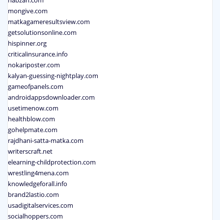
mongive.com
matkagameresultsview.com
getsolutionsonline.com
hispinner.org
criticalinsurance.info
nokariposter.com
kalyan-guessing-nightplay.com
gameofpanels.com
androidappsdownloader.com
usetimenow.com
healthblow.com
gohelpmate.com
rajdhani-satta-matka.com
writerscraft.net
elearning-childprotection.com
wrestling4mena.com
knowledgeforall.info
brand2lastio.com
usadigitalservices.com
socialhoppers.com