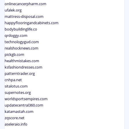
onlinecancerpharm.com
ufalek.org
mattress-disposal.com
happyflooringandcabinets.com
bodybuildinglife.co
qrdoggy.com
technologygud.com
realshocknews.com
pickgb.com
healthmistakes.com
ksfashiondresses.com
patterntrader.org
cnhpa.net
sitalotus.com
supernotes.org
worldsportsempires.com
updatecentral360.com
katamastah.com
zqscore.net
aseleraio.info