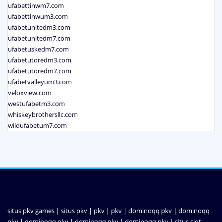
ufabettinwm7.com
ufabettinwum3.com
ufabetunitedm3.com
ufabetunitedm7.com
ufabetuskedm7.com
ufabetutoredm3.com
ufabetutoredm7.com
ufabetvalleyum3.com
veloxview.com
westufabetm3.com
whiskeybrothersllc.com
wildufabetum7.com
situs pkv games
|
situs pkv
|
pkv
|
pkv
|
dominoqq pkv
|
dominoqq
pkv
|
dominoqq pkv
|
dominoqq pkv
|
dominoqq pkv
|
situs slot