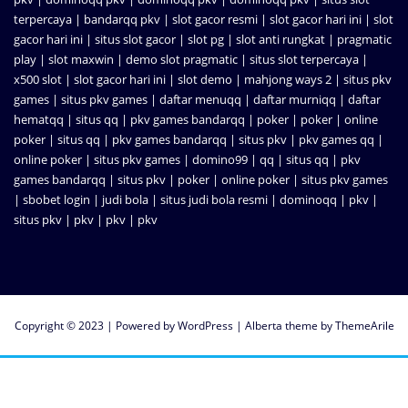
terpercaya
|
bandarqq pkv
|
slot gacor resmi
|
slot gacor hari ini
|
slot
gacor hari ini
|
situs slot gacor
|
slot pg
|
slot anti rungkat
|
pragmatic
play
|
slot maxwin
|
demo slot pragmatic
|
situs slot terpercaya
|
x500 slot
|
slot gacor hari ini
|
slot demo
|
mahjong ways 2
|
situs pkv
games
|
situs pkv games
|
daftar menuqq
|
daftar murniqq
|
daftar
hematqq
|
situs qq
|
pkv games bandarqq
|
poker
|
poker
|
online
poker
|
situs qq
|
pkv games bandarqq
|
situs pkv
|
pkv games qq
|
online poker
|
situs pkv games
|
domino99
|
qq
|
situs qq
|
pkv
games bandarqq
|
situs pkv
|
poker
|
online poker
|
situs pkv games
|
sbobet login
|
judi bola
|
situs judi bola resmi
|
dominoqq
|
pkv
|
situs pkv
|
pkv
|
pkv
|
pkv
Copyright © 2023 | Powered by
WordPress
|
Alberta theme by
ThemeArile