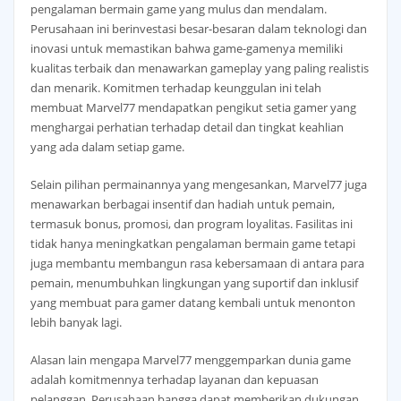
pengalaman bermain game yang mulus dan mendalam.
Perusahaan ini berinvestasi besar-besaran dalam teknologi dan
inovasi untuk memastikan bahwa game-gamenya memiliki
kualitas terbaik dan menawarkan gameplay yang paling realistis
dan menarik. Komitmen terhadap keunggulan ini telah
membuat Marvel77 mendapatkan pengikut setia gamer yang
menghargai perhatian terhadap detail dan tingkat keahlian
yang ada dalam setiap game.
Selain pilihan permainannya yang mengesankan, Marvel77 juga
menawarkan berbagai insentif dan hadiah untuk pemain,
termasuk bonus, promosi, dan program loyalitas. Fasilitas ini
tidak hanya meningkatkan pengalaman bermain game tetapi
juga membantu membangun rasa kebersamaan di antara para
pemain, menumbuhkan lingkungan yang suportif dan inklusif
yang membuat para gamer datang kembali untuk menonton
lebih banyak lagi.
Alasan lain mengapa Marvel77 menggemparkan dunia game
adalah komitmennya terhadap layanan dan kepuasan
pelanggan. Perusahaan bangga dapat memberikan dukungan