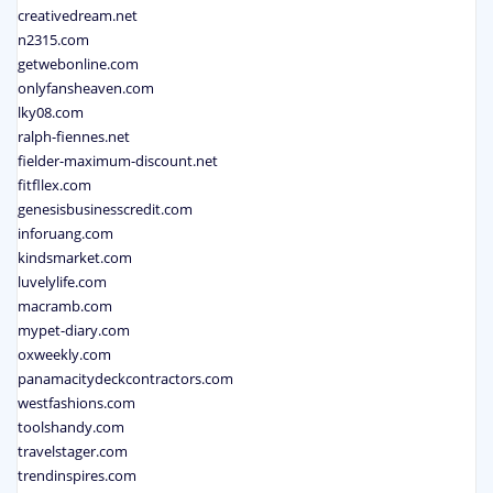
creativedream.net
n2315.com
getwebonline.com
onlyfansheaven.com
lky08.com
ralph-fiennes.net
fielder-maximum-discount.net
fitfllex.com
genesisbusinesscredit.com
inforuang.com
kindsmarket.com
luvelylife.com
macramb.com
mypet-diary.com
oxweekly.com
panamacitydeckcontractors.com
westfashions.com
toolshandy.com
travelstager.com
trendinspires.com