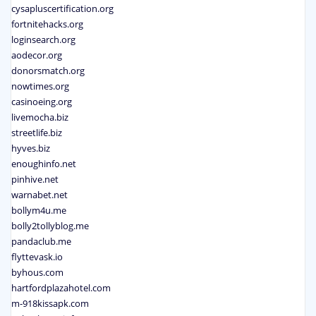
cysapluscertification.org
fortnitehacks.org
loginsearch.org
aodecor.org
donorsmatch.org
nowtimes.org
casinoeing.org
livemocha.biz
streetlife.biz
hyves.biz
enoughinfo.net
pinhive.net
warnabet.net
bollym4u.me
bolly2tollyblog.me
pandaclub.me
flyttevask.io
byhous.com
hartfordplazahotel.com
m-918kissapk.com