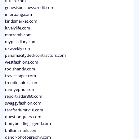
fitfllex.com
genesisbusinesscredit.com
inforuang.com
kindsmarket.com
luvelylife.com
macramb.com
mypet-diary.com
oxweekly.com
panamacitydeckcontractors.com
westfashions.com
toolshandy.com
travelstager.com
trendinspires.com
rannyephul.com
reportradar360.com
swaggyfashion.com
taraftariumtv10.com
questionquery.com
bodybuildinglegend.com
brilliant-nails.com
dandr-photography.com