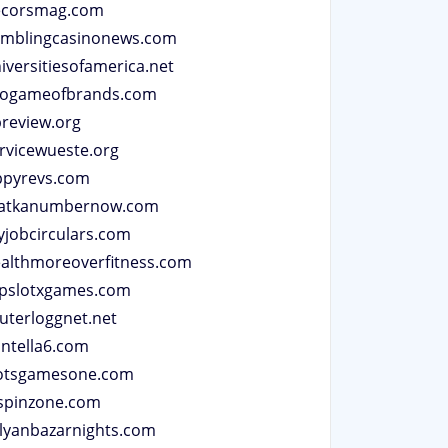
ecorsmag.com
mblingcasinonews.com
iversitiesofamerica.net
rogameofbrands.com
review.org
rvicewueste.org
ppyrevs.com
atkanumbernow.com
jobcirculars.com
althmoreoverfitness.com
pslotxgames.com
uterloggnet.net
ntella6.com
otsgamesone.com
spinzone.com
lyanbazarnights.com