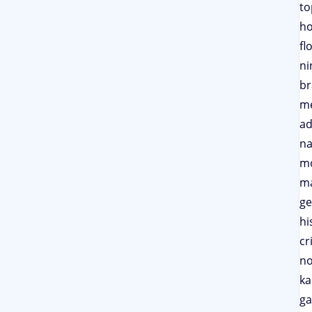
to
h
fl
ni
br
me
ad
n
m
ma
ge
hi
cr
no
ka
ga