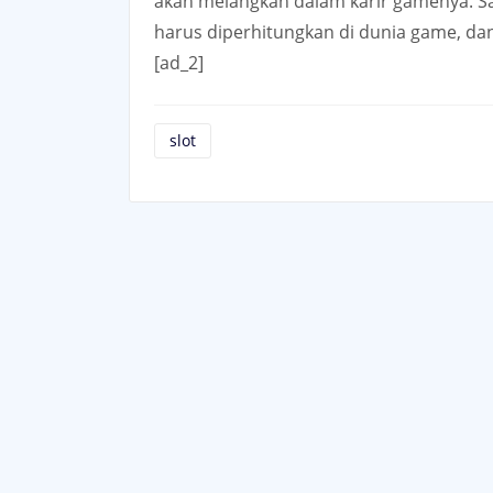
akan melangkah dalam karir gamenya. Sat
harus diperhitungkan di dunia game, dan
[ad_2]
slot