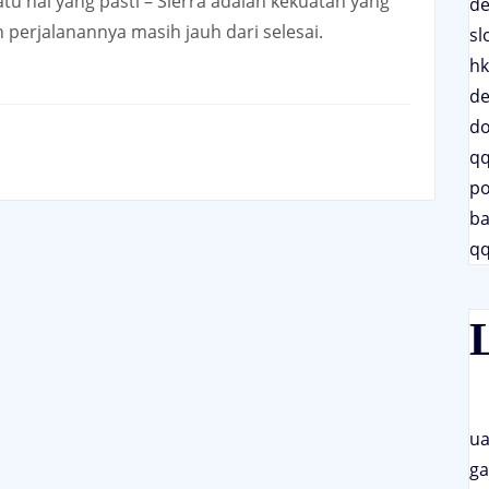
u hal yang pasti – Sierra adalah kekuatan yang
de
 perjalanannya masih jauh dari selesai.
sl
hk
d
d
q
po
b
qq
ua
ga