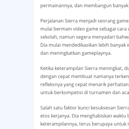
permainannya, dan membangun banyak
Perjalanan Sierra menjadi seorang gamer
mulai bermain video game sebagai cara u
sekolah, namun segera menyadari bahwa
Dia mulai mendedikasikan lebih banyak
dan meningkatkan gameplaynya.
Ketika keterampilan Sierra meningkat, d
dengan cepat membuat namanya terkenal
refleksnya yang cepat menarik perhatia
untuk berkompetisi di turnamen dan acar
Salah satu faktor kunci kesuksesan Sier
etos kerjanya. Dia menghabiskan waktu
keterampilannya, terus berupaya untuk 