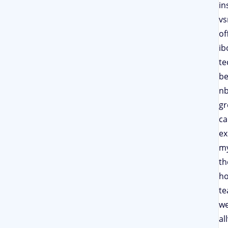
in
v
of
i
te
be
nb
gr
ca
ex
my
th
ho
te
we
al