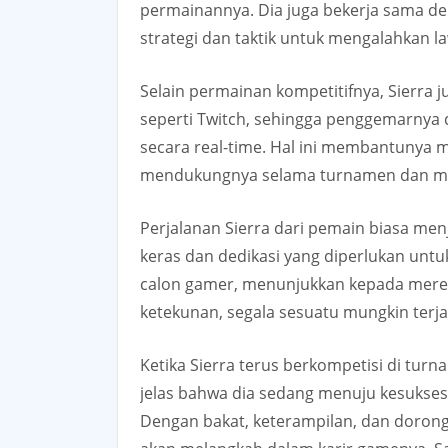
permainannya. Dia juga bekerja sama 
strategi dan taktik untuk mengalahkan 
Selain permainan kompetitifnya, Sierra 
seperti Twitch, sehingga penggemarnya
secara real-time. Hal ini membantuny
mendukungnya selama turnamen dan m
Perjalanan Sierra dari pemain biasa men
keras dan dedikasi yang diperlukan untuk
calon gamer, menunjukkan kepada mere
ketekunan, segala sesuatu mungkin terja
Ketika Sierra terus berkompetisi di t
jelas bahwa dia sedang menuju kesuksesa
Dengan bakat, keterampilan, dan dorong