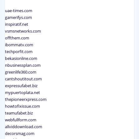
uae-times.com
gamerifys.com
inspiratif.net
vsmsnetworks.com
offthem.com
ibommatv.com
techporfit.com
bekasionline.com
nbusinessplan.com
greenlife360.com
cantshoutitout.com
expressufabet.biz
mypuertoplata.net
thepioneerxpress.com
howtofixissue.com
teamufabet.biz
webfullform.com
allviddownload.com
decorsmag.com