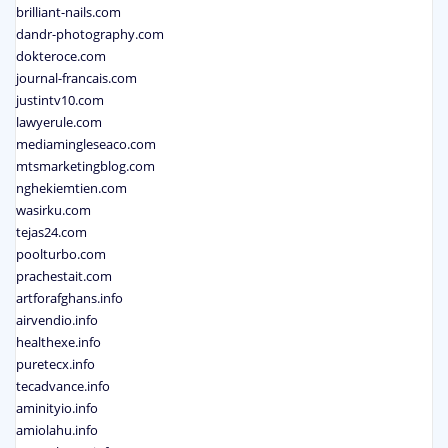
brilliant-nails.com
dandr-photography.com
dokteroce.com
journal-francais.com
justintv10.com
lawyerule.com
mediamingleseaco.com
mtsmarketingblog.com
nghekiemtien.com
wasirku.com
tejas24.com
poolturbo.com
prachestait.com
artforafghans.info
airvendio.info
healthexe.info
puretecx.info
tecadvance.info
aminityio.info
amiolahu.info