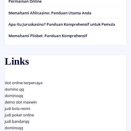
Permainan Online
Memahami Ahlicasino: Panduan Utama Anda
Apa itu Juruskasino? Panduan Komprehensif untuk Pemula
Memahami Plisbet: Panduan Komprehensif
Links
slot online terpercaya
domino qq
dominoqq
demo slot maxwin
judi bola resmi
judi poker online
judi bandarqq
dominoqq