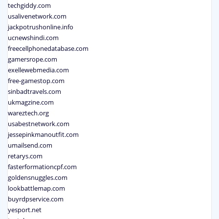
techgiddy.com
usalivenetwork.com
jackpotrushonline.info
ucnewshindi.com
freecellphonedatabase.com
gamersrope.com
exellewebmedia.com
free-gamestop.com
sinbadtravels.com
ukmagzine.com
wareztech.org
usabestnetwork.com
jessepinkmanoutfit.com
umailsend.com
retarys.com
fasterformationcpf.com
goldensnuggles.com
lookbattlemap.com
buyrdpservice.com
yesport.net