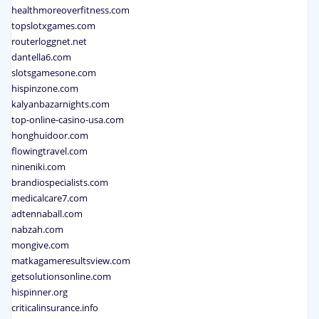
healthmoreoverfitness.com
topslotxgames.com
routerloggnet.net
dantella6.com
slotsgamesone.com
hispinzone.com
kalyanbazarnights.com
top-online-casino-usa.com
honghuidoor.com
flowingtravel.com
nineniki.com
brandiospecialists.com
medicalcare7.com
adtennaball.com
nabzah.com
mongive.com
matkagameresultsview.com
getsolutionsonline.com
hispinner.org
criticalinsurance.info