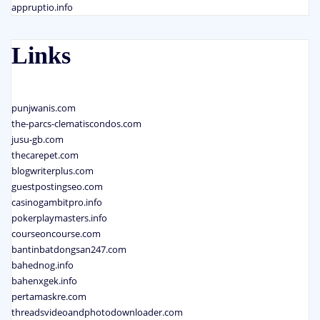
appruptio.info
Links
punjwanis.com
the-parcs-clematiscondos.com
jusu-gb.com
thecarepet.com
blogwriterplus.com
guestpostingseo.com
casinogambitpro.info
pokerplaymasters.info
courseoncourse.com
bantinbatdongsan247.com
bahednog.info
bahenxgek.info
pertamaskre.com
threadsvideoandphotodownloader.com