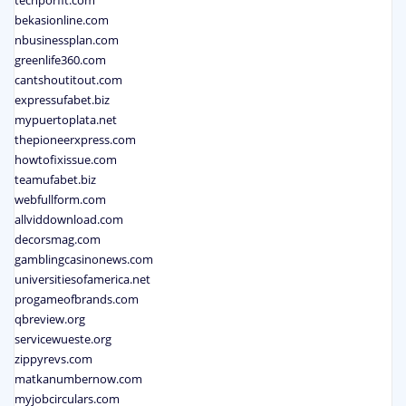
techporfit.com
bekasionline.com
nbusinessplan.com
greenlife360.com
cantshoutitout.com
expressufabet.biz
mypuertoplata.net
thepioneerxpress.com
howtofixissue.com
teamufabet.biz
webfullform.com
allviddownload.com
decorsmag.com
gamblingcasinonews.com
universitiesofamerica.net
progameofbrands.com
qbreview.org
servicewueste.org
zippyrevs.com
matkanumbernow.com
myjobcirculars.com