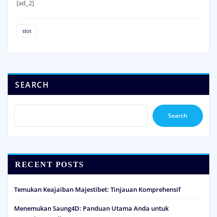
[ad_2]
slot
SEARCH
Search
RECENT POSTS
Temukan Keajaiban Majestibet: Tinjauan Komprehensif
Menemukan Saung4D: Panduan Utama Anda untuk