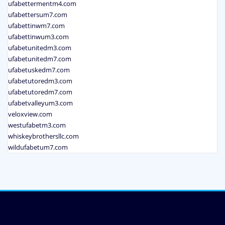
ufabettermentm4.com
ufabettersum7.com
ufabettinwm7.com
ufabettinwum3.com
ufabetunitedm3.com
ufabetunitedm7.com
ufabetuskedm7.com
ufabetutoredm3.com
ufabetutoredm7.com
ufabetvalleyum3.com
veloxview.com
westufabetm3.com
whiskeybrothersllc.com
wildufabetum7.com