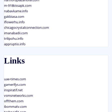
m-918kissapk.com
nabavkame.info
gakbiasa.com
iflowerhu.info
chicagocrystalconnection.com
imanabadii.com
trilipohu.info
appruptio.info
Links
uae-times.com
gamerifys.com
inspiratif.net
vsmsnetworks.com
offthem.com
ibommatv.com