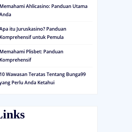
Memahami Ahlicasino: Panduan Utama
Anda
Apa itu Juruskasino? Panduan
Komprehensif untuk Pemula
Memahami Plisbet: Panduan
Komprehensif
10 Wawasan Teratas Tentang Bunga99
yang Perlu Anda Ketahui
Links