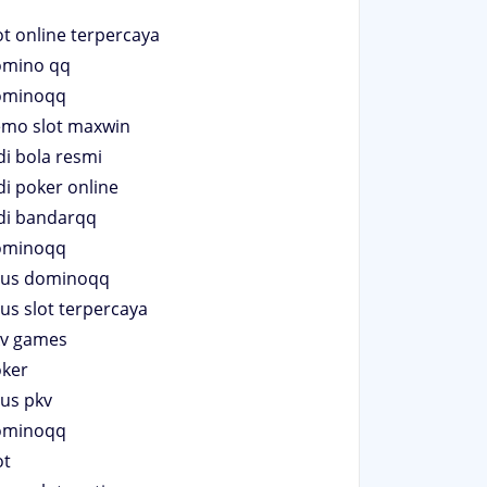
ot online terpercaya
omino qq
ominoqq
mo slot maxwin
di bola resmi
di poker online
di bandarqq
ominoqq
tus dominoqq
tus slot terpercaya
v games
ker
tus pkv
ominoqq
ot