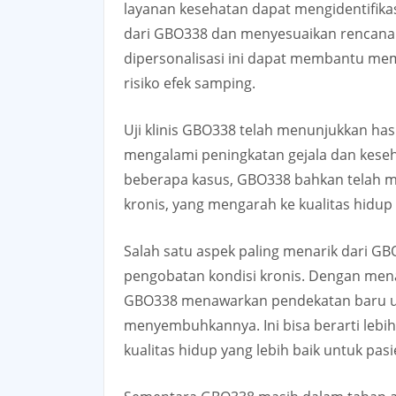
layanan kesehatan dapat mengidentifika
dari GBO338 dan menyesuaikan rencana
dipersonalisasi ini dapat membantu me
risiko efek samping.
Uji klinis GBO338 telah menunjukkan has
mengalami peningkatan gejala dan kese
beberapa kasus, GBO338 bahkan telah
kronis, yang mengarah ke kualitas hidup
Salah satu aspek paling menarik dari G
pengobatan kondisi kronis. Dengan mena
GBO338 menawarkan pendekatan baru u
menyembuhkannya. Ini bisa berarti lebih 
kualitas hidup yang lebih baik untuk pas