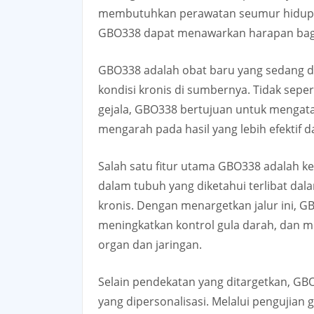
membutuhkan perawatan seumur hidup. 
GBO338 dapat menawarkan harapan bagi 
GBO338 adalah obat baru yang sedang 
kondisi kronis di sumbernya. Tidak sepe
gejala, GBO338 bertujuan untuk mengata
mengarah pada hasil yang lebih efektif 
Salah satu fitur utama GBO338 adalah k
dalam tubuh yang diketahui terlibat d
kronis. Dengan menargetkan jalur ini,
meningkatkan kontrol gula darah, dan me
organ dan jaringan.
Selain pendekatan yang ditargetkan, G
yang dipersonalisasi. Melalui pengujian g