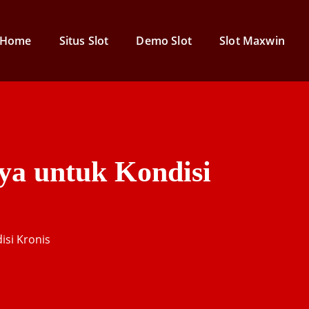
Home
Situs Slot
Demo Slot
Slot Maxwin
ya untuk Kondisi
isi Kronis