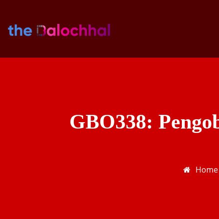
Skip
to
content
GBO338: Pengoba
Home