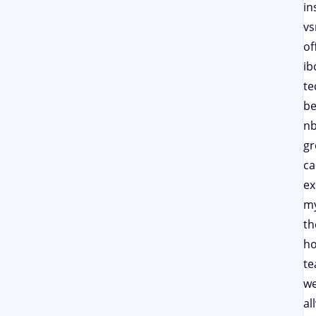
in
v
of
i
te
be
nb
gr
ca
ex
my
th
ho
te
we
al