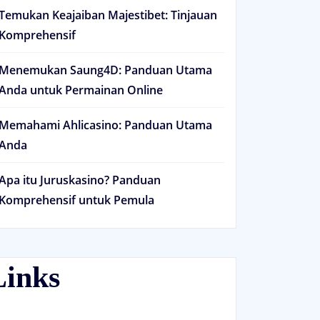
Temukan Keajaiban Majestibet: Tinjauan
Komprehensif
Menemukan Saung4D: Panduan Utama
Anda untuk Permainan Online
Memahami Ahlicasino: Panduan Utama
Anda
Apa itu Juruskasino? Panduan
Komprehensif untuk Pemula
Links