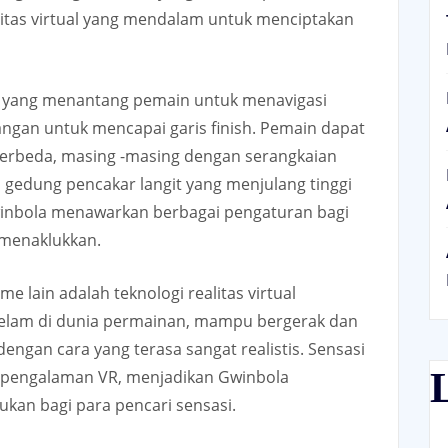
litas virtual yang mendalam untuk menciptakan
i yang menantang pemain untuk menavigasi
ngan untuk mencapai garis finish. Pemain dapat
berbeda, masing -masing dengan serangkaian
 gedung pencakar langit yang menjulang tinggi
inbola menawarkan berbagai pengaturan bagi
 menaklukkan.
lain adalah teknologi realitas virtual
elam di dunia permainan, mampu bergerak dan
engan cara yang terasa sangat realistis. Sensasi
h pengalaman VR, menjadikan Gwinbola
kan bagi para pencari sensasi.