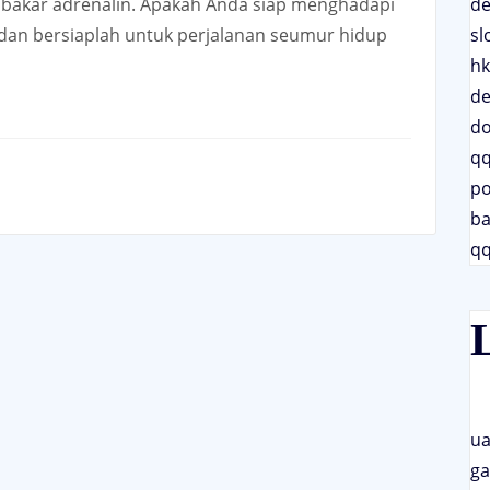
de
bakar adrenalin. Apakah Anda siap menghadapi
sl
 dan bersiaplah untuk perjalanan seumur hidup
hk
d
d
q
po
b
qq
ua
ga