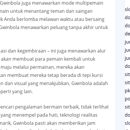
 Gwinbola juga menawarkan mode multipemain
sl
main untuk menantang teman dan saingan
d
ik Anda berlomba melawan waktu atau bersaing
d
t, Gwinbola menawarkan peluang tanpa akhir untuk
de
ju
ju
asi dan kegembiraan – ini juga menawarkan alur
ju
g akan membuat para pemain kembali untuk
d
 maju melalui permainan, mereka akan
si
an membuat mereka tetap berada di tepi kursi
si
 dan visual yang menakjubkan, Gwinbola adalah
pk
erti yang lain.
po
si
mencari pengalaman bermain terbaik, tidak terlihat
d
yang menempel pada hati, teknologi realitas
sl
menarik, Gwinbola pasti akan memberikan jam