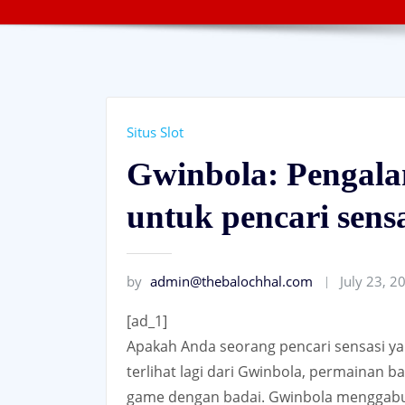
Situs Slot
Gwinbola: Pengala
untuk pencari sens
by
admin@thebalochhal.com
July 23, 2
[ad_1]
Apakah Anda seorang pencari sensasi y
terlihat lagi dari Gwinbola, permainan 
game dengan badai. Gwinbola menggab