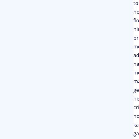
to
h
fl
ni
br
me
ad
n
m
ma
ge
hi
cr
no
ka
ga