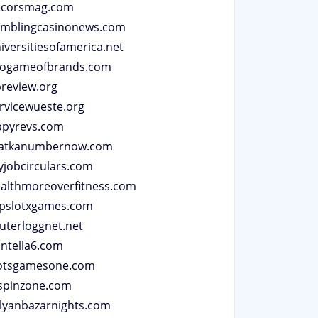
ecorsmag.com
mblingcasinonews.com
iversitiesofamerica.net
rogameofbrands.com
review.org
rvicewueste.org
ppyrevs.com
atkanumbernow.com
jobcirculars.com
althmoreoverfitness.com
pslotxgames.com
uterloggnet.net
ntella6.com
otsgamesone.com
spinzone.com
lyanbazarnights.com