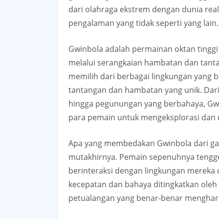
dari olahraga ekstrem dengan dunia rea
pengalaman yang tidak seperti yang lain.
Gwinbola adalah permainan oktan tingg
melalui serangkaian hambatan dan tanta
memilih dari berbagai lingkungan yang 
tantangan dan hambatan yang unik. Dari
hingga pegunungan yang berbahaya, Gw
para pemain untuk mengeksplorasi dan
Apa yang membedakan Gwinbola dari game 
mutakhirnya. Pemain sepenuhnya tengg
berinteraksi dengan lingkungan mereka d
kecepatan dan bahaya ditingkatkan ole
petualangan yang benar-benar mengharu