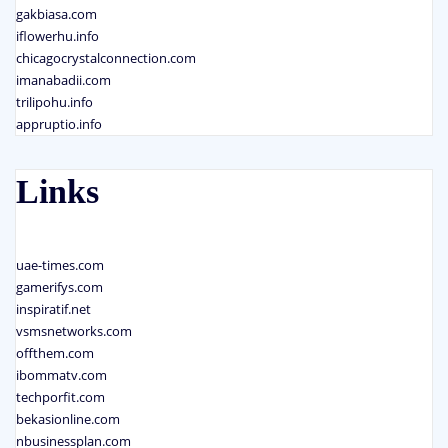
gakbiasa.com
iflowerhu.info
chicagocrystalconnection.com
imanabadii.com
trilipohu.info
appruptio.info
Links
uae-times.com
gamerifys.com
inspiratif.net
vsmsnetworks.com
offthem.com
ibommatv.com
techporfit.com
bekasionline.com
nbusinessplan.com