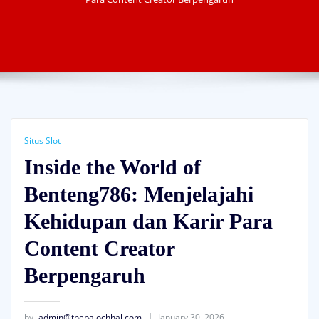
Situs Slot
Inside the World of
Benteng786: Menjelajahi
Kehidupan dan Karir Para
Content Creator
Berpengaruh
by
admin@thebalochhal.com
January 30, 2026