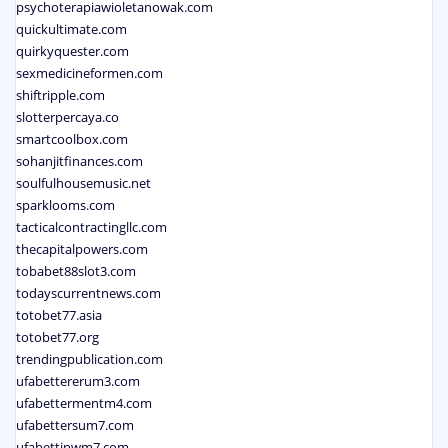
psychoterapiawioletanowak.com
quickultimate.com
quirkyquester.com
sexmedicineformen.com
shiftripple.com
slotterpercaya.co
smartcoolbox.com
sohanjitfinances.com
soulfulhousemusic.net
sparklooms.com
tacticalcontractingllc.com
thecapitalpowers.com
tobabet88slot3.com
todayscurrentnews.com
totobet77.asia
totobet77.org
trendingpublication.com
ufabettererum3.com
ufabettermentm4.com
ufabettersum7.com
ufabettinwm7.com