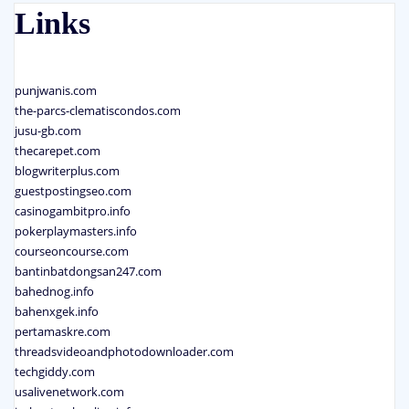
Links
punjwanis.com
the-parcs-clematiscondos.com
jusu-gb.com
thecarepet.com
blogwriterplus.com
guestpostingseo.com
casinogambitpro.info
pokerplaymasters.info
courseoncourse.com
bantinbatdongsan247.com
bahednog.info
bahenxgek.info
pertamaskre.com
threadsvideoandphotodownloader.com
techgiddy.com
usalivenetwork.com