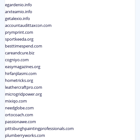
egardenio.info
arxteamio.info
getalexio.info
accountaudittaxcon.com
prymprint.com
sportkeeda.org
besttimespend.com
careandcure.biz
cogniyo.com
easymagazines.org
hirfanjilasmi.com
hometricks.org
leathercraftpro.com
microgridpower.org
mixiqo.com
needglobe.com
ortocoach.com
passionawe.com
pittsburghpaintingprofessionals.com
plumberryworks.com