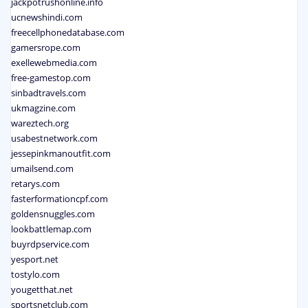
jackpotrushonline.info
ucnewshindi.com
freecellphonedatabase.com
gamersrope.com
exellewebmedia.com
free-gamestop.com
sinbadtravels.com
ukmagzine.com
wareztech.org
usabestnetwork.com
jessepinkmanoutfit.com
umailsend.com
retarys.com
fasterformationcpf.com
goldensnuggles.com
lookbattlemap.com
buyrdpservice.com
yesport.net
tostylo.com
yougetthat.net
sportsnetclub.com