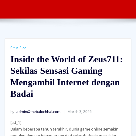
Situs Slot
Inside the World of Zeus711:
Sekilas Sensasi Gaming
Mengambil Internet dengan
Badai
by
admin@thebalochhal.com
March 3, 2026
[ad_1]
Dalam beberapa tahun terakhir, dunia game online semakin
populer, dengan jutaan orang dari seluruh dunia masuk ke