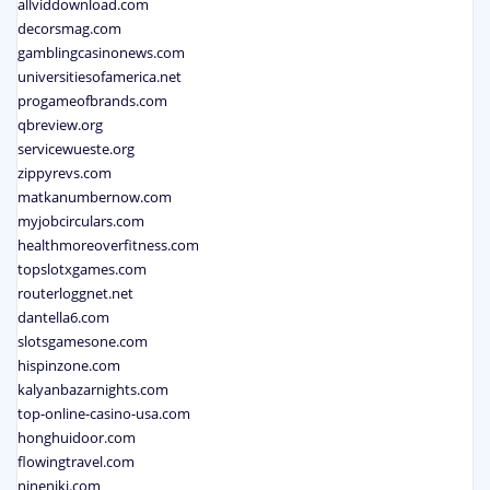
allviddownload.com
decorsmag.com
gamblingcasinonews.com
universitiesofamerica.net
progameofbrands.com
qbreview.org
servicewueste.org
zippyrevs.com
matkanumbernow.com
myjobcirculars.com
healthmoreoverfitness.com
topslotxgames.com
routerloggnet.net
dantella6.com
slotsgamesone.com
hispinzone.com
kalyanbazarnights.com
top-online-casino-usa.com
honghuidoor.com
flowingtravel.com
nineniki.com