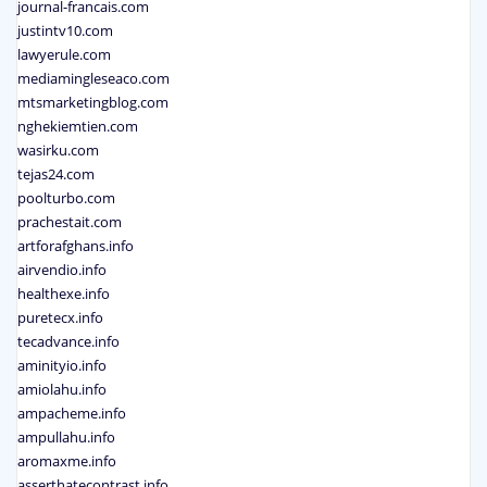
journal-francais.com
justintv10.com
lawyerule.com
mediamingleseaco.com
mtsmarketingblog.com
nghekiemtien.com
wasirku.com
tejas24.com
poolturbo.com
prachestait.com
artforafghans.info
airvendio.info
healthexe.info
puretecx.info
tecadvance.info
aminityio.info
amiolahu.info
ampacheme.info
ampullahu.info
aromaxme.info
asserthatecontrast.info