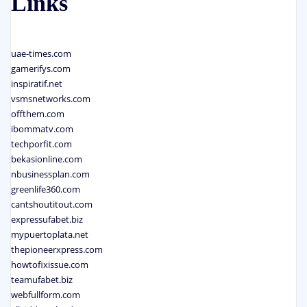
Links
uae-times.com
gamerifys.com
inspiratif.net
vsmsnetworks.com
offthem.com
ibommatv.com
techporfit.com
bekasionline.com
nbusinessplan.com
greenlife360.com
cantshoutitout.com
expressufabet.biz
mypuertoplata.net
thepioneerxpress.com
howtofixissue.com
teamufabet.biz
webfullform.com