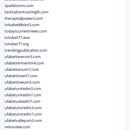
sparklooms.com
tacticalcontractingllc.com
thecapitalpowers.com
tobabet88slot3.com
todayscurrentnews.com
totobet77.asia
totobet77.org
trendingpublication.com
ufabettererum3.com
ufabettermentm4.com
ufabettersum7.com
ufabettinwm7.com
ufabettinwum3.com
ufabetunitedm3.com
ufabetunitedm7.com
ufabetuskedm7.com
ufabetutoredm3.com
ufabetutoredm7.com
ufabetvalleyum3.com
veloxview.com