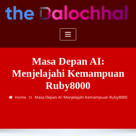
Skip
to
content
Masa Depan AI:
Menjelajahi Kemampuan
Ruby8000
Home
Masa Depan AI: Menjelajahi Kemampuan Ruby8000