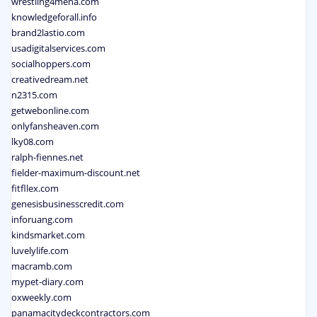
wrestling4mena.com
knowledgeforall.info
brand2lastio.com
usadigitalservices.com
socialhoppers.com
creativedream.net
n2315.com
getwebonline.com
onlyfansheaven.com
lky08.com
ralph-fiennes.net
fielder-maximum-discount.net
fitfllex.com
genesisbusinesscredit.com
inforuang.com
kindsmarket.com
luvelylife.com
macramb.com
mypet-diary.com
oxweekly.com
panamacitydeckcontractors.com