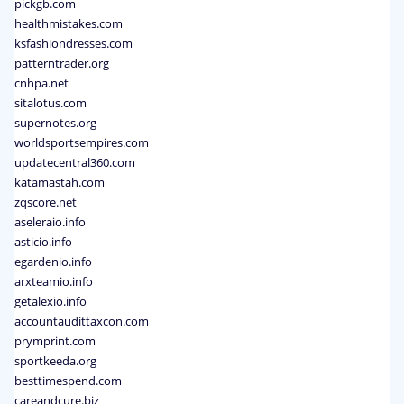
pickgb.com
healthmistakes.com
ksfashiondresses.com
patterntrader.org
cnhpa.net
sitalotus.com
supernotes.org
worldsportsempires.com
updatecentral360.com
katamastah.com
zqscore.net
aseleraio.info
asticio.info
egardenio.info
arxteamio.info
getalexio.info
accountaudittaxcon.com
prymprint.com
sportkeeda.org
besttimespend.com
careandcure.biz