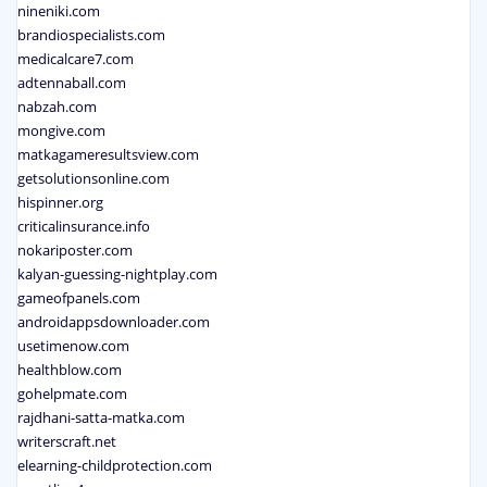
nineniki.com
brandiospecialists.com
medicalcare7.com
adtennaball.com
nabzah.com
mongive.com
matkagameresultsview.com
getsolutionsonline.com
hispinner.org
criticalinsurance.info
nokariposter.com
kalyan-guessing-nightplay.com
gameofpanels.com
androidappsdownloader.com
usetimenow.com
healthblow.com
gohelpmate.com
rajdhani-satta-matka.com
writerscraft.net
elearning-childprotection.com