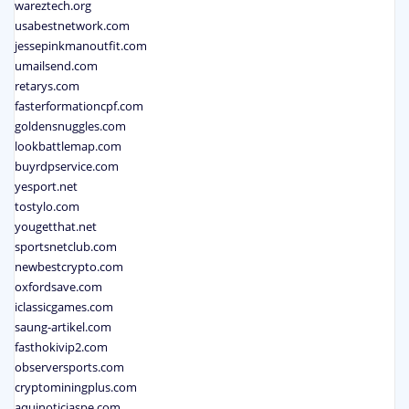
wareztech.org
usabestnetwork.com
jessepinkmanoutfit.com
umailsend.com
retarys.com
fasterformationcpf.com
goldensnuggles.com
lookbattlemap.com
buyrdpservice.com
yesport.net
tostylo.com
yougetthat.net
sportsnetclub.com
newbestcrypto.com
oxfordsave.com
iclassicgames.com
saung-artikel.com
fasthokivip2.com
observersports.com
cryptominingplus.com
aquinoticiaspe.com