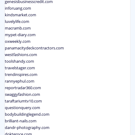
genesisbusinesscredit.com
inforuang.com
kindsmarket.com
luvelylife.com
macramb.com
mypet-diary.com
oxweekly.com
panamacitydeckcontractors.com
westfashions.com
toolshandy.com
travelstager.com
trendinspires.com
rannyephul.com
reportradar360.com
swaggyfashion.com
taraftariumtv10.com
questionquery.com
bodybuildinglegend.com
brilliant-nails.com
dandr-photography.com
dokteroce.com