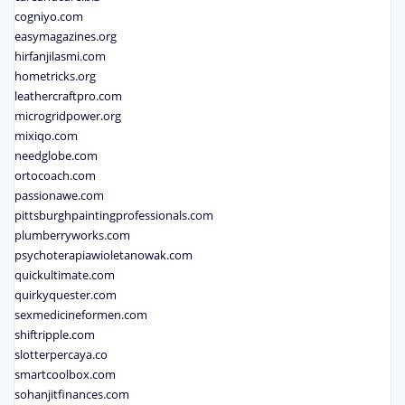
cogniyo.com
easymagazines.org
hirfanjilasmi.com
hometricks.org
leathercraftpro.com
microgridpower.org
mixiqo.com
needglobe.com
ortocoach.com
passionawe.com
pittsburghpaintingprofessionals.com
plumberryworks.com
psychoterapiawioletanowak.com
quickultimate.com
quirkyquester.com
sexmedicineformen.com
shiftripple.com
slotterpercaya.co
smartcoolbox.com
sohanjitfinances.com