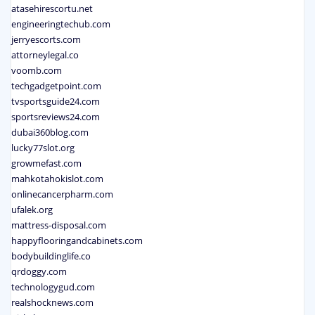
atasehirescortu.net
engineeringtechub.com
jerryescorts.com
attorneylegal.co
voomb.com
techgadgetpoint.com
tvsportsguide24.com
sportsreviews24.com
dubai360blog.com
lucky77slot.org
growmefast.com
mahkotahokislot.com
onlinecancerpharm.com
ufalek.org
mattress-disposal.com
happyflooringandcabinets.com
bodybuildinglife.co
qrdoggy.com
technologygud.com
realshocknews.com