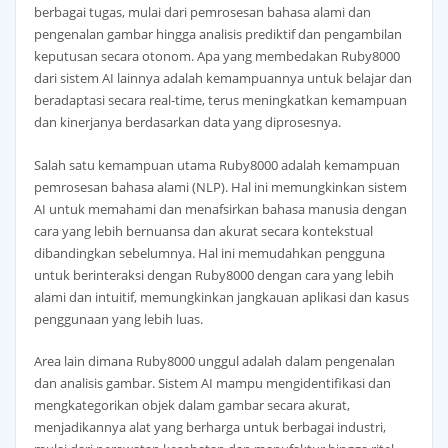
berbagai tugas, mulai dari pemrosesan bahasa alami dan
pengenalan gambar hingga analisis prediktif dan pengambilan
keputusan secara otonom. Apa yang membedakan Ruby8000
dari sistem AI lainnya adalah kemampuannya untuk belajar dan
beradaptasi secara real-time, terus meningkatkan kemampuan
dan kinerjanya berdasarkan data yang diprosesnya.
Salah satu kemampuan utama Ruby8000 adalah kemampuan
pemrosesan bahasa alami (NLP). Hal ini memungkinkan sistem
AI untuk memahami dan menafsirkan bahasa manusia dengan
cara yang lebih bernuansa dan akurat secara kontekstual
dibandingkan sebelumnya. Hal ini memudahkan pengguna
untuk berinteraksi dengan Ruby8000 dengan cara yang lebih
alami dan intuitif, memungkinkan jangkauan aplikasi dan kasus
penggunaan yang lebih luas.
Area lain dimana Ruby8000 unggul adalah dalam pengenalan
dan analisis gambar. Sistem AI mampu mengidentifikasi dan
mengkategorikan objek dalam gambar secara akurat,
menjadikannya alat yang berharga untuk berbagai industri,