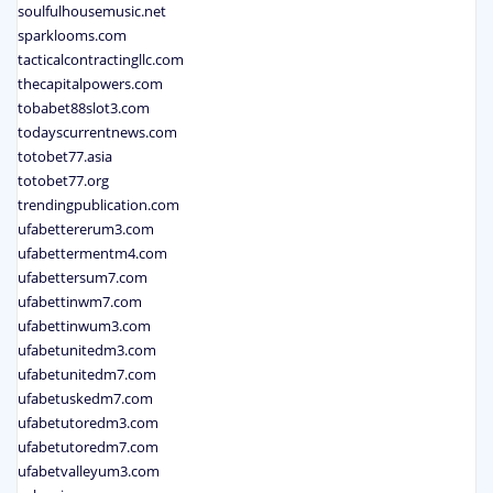
soulfulhousemusic.net
sparklooms.com
tacticalcontractingllc.com
thecapitalpowers.com
tobabet88slot3.com
todayscurrentnews.com
totobet77.asia
totobet77.org
trendingpublication.com
ufabettererum3.com
ufabettermentm4.com
ufabettersum7.com
ufabettinwm7.com
ufabettinwum3.com
ufabetunitedm3.com
ufabetunitedm7.com
ufabetuskedm7.com
ufabetutoredm3.com
ufabetutoredm7.com
ufabetvalleyum3.com