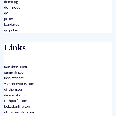
demo pg
dominoqq
qq
poker
bandarqq
qq poker
Links
uae-times.com
gamerifys.com
inspiratif.net
vsmsnetworks.com
offthem.com
ibommatv.com
techporfit.com
bekasionline.com
nbusinessplan.com