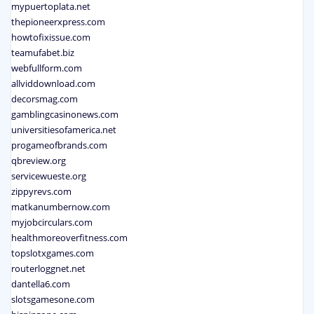
mypuertoplata.net
thepioneerxpress.com
howtofixissue.com
teamufabet.biz
webfullform.com
allviddownload.com
decorsmag.com
gamblingcasinonews.com
universitiesofamerica.net
progameofbrands.com
qbreview.org
servicewueste.org
zippyrevs.com
matkanumbernow.com
myjobcirculars.com
healthmoreoverfitness.com
topslotxgames.com
routerloggnet.net
dantella6.com
slotsgamesone.com