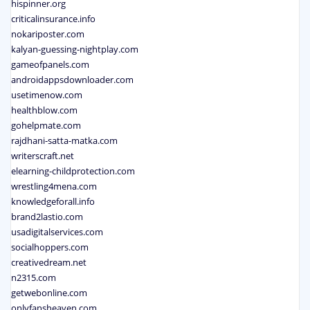
hispinner.org
criticalinsurance.info
nokariposter.com
kalyan-guessing-nightplay.com
gameofpanels.com
androidappsdownloader.com
usetimenow.com
healthblow.com
gohelpmate.com
rajdhani-satta-matka.com
writerscraft.net
elearning-childprotection.com
wrestling4mena.com
knowledgeforall.info
brand2lastio.com
usadigitalservices.com
socialhoppers.com
creativedream.net
n2315.com
getwebonline.com
onlyfansheaven.com