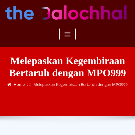
Skip
to
content
Melepaskan Kegembiraan
Bertaruh dengan MPO999
Home
Melepaskan Kegembiraan Bertaruh dengan MPO999