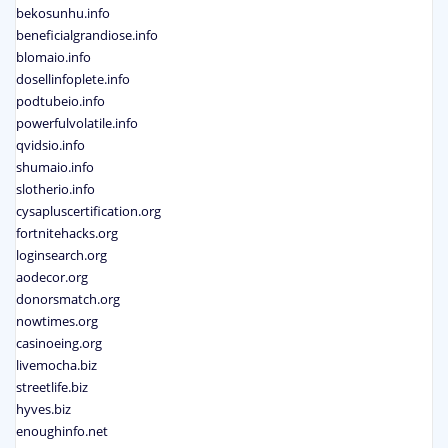
bekosunhu.info
beneficialgrandiose.info
blomaio.info
dosellinfoplete.info
podtubeio.info
powerfulvolatile.info
qvidsio.info
shumaio.info
slotherio.info
cysapluscertification.org
fortnitehacks.org
loginsearch.org
aodecor.org
donorsmatch.org
nowtimes.org
casinoeing.org
livemocha.biz
streetlife.biz
hyves.biz
enoughinfo.net