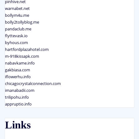
pinhive.net
warnabet.net
bollym4u.me
bolly2tollyblog.me
pandaclub.me
flyttevask.io
byhous.com
hartfordplazahotel.com
m-918kissapk.com
nabavkame.info
gakbiasa.com
iflowerhu.info
chicagocrystalconnection.com
imanabadii.com
trilipohu.info
appruptio.info
Links