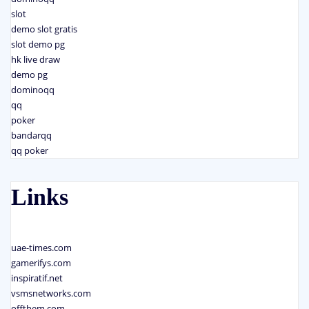
slot
demo slot gratis
slot demo pg
hk live draw
demo pg
dominoqq
qq
poker
bandarqq
qq poker
Links
uae-times.com
gamerifys.com
inspiratif.net
vsmsnetworks.com
offthem.com