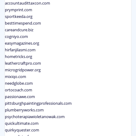
accountaudittaxcon.com
prymprint.com
sportkeeda.org
besttimespend.com
careandcure.biz
cogniyo.com
easymagazines.org
hirfanjilasmi.com
hometricks.org
leathercraftpro.com
microgridpower.org
mixiqo.com
needglobe.com
ortocoach.com
passionawe.com
pittsburghpaintingprofessionals.com
plumberryworks.com
psychoterapiawioletanowak.com
quickultimate.com
quirkyquester.com