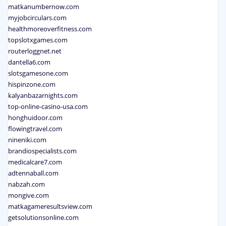
matkanumbernow.com
myjobcirculars.com
healthmoreoverfitness.com
topslotxgames.com
routerloggnet.net
dantella6.com
slotsgamesone.com
hispinzone.com
kalyanbazarnights.com
top-online-casino-usa.com
honghuidoor.com
flowingtravel.com
nineniki.com
brandiospecialists.com
medicalcare7.com
adtennaball.com
nabzah.com
mongive.com
matkagameresultsview.com
getsolutionsonline.com