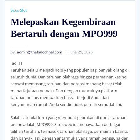
Situs Slot
Melepaskan Kegembiraan
Bertaruh dengan MPO999
by
admin@thebalochhal.com
June 25, 2026
[ad_1]
Taruhan selalu menjadi hobi yang populer bagi banyak orang di
seluruh dunia. Dari taruhan olahraga hingga permainan kasino,
sensasi memasang taruhan dan potensi menang besar telah
menarik jutaan pemain. Dan dengan munculnya platform
taruhan online, memuaskan hasrat berjudi Anda dari
kenyamanan rumah Anda sendiri tidak pernah semudah ini.
Salah satu platform yang membuat gebrakan di dunia taruhan
online adalah MPO999. Situs web ini menawarkan berbagai
pilihan taruhan, termasuk taruhan olahraga, permainan kasino,
dan banyak lagi. Dengan antarmuka yang ramah pengguna dan