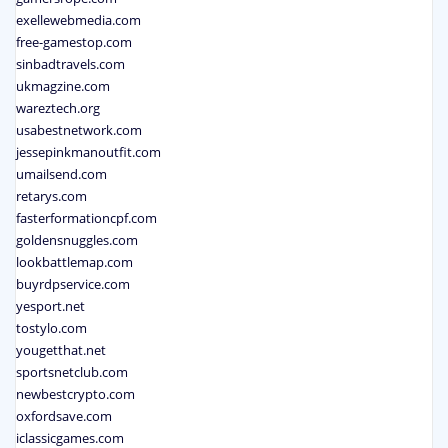
exellewebmedia.com
free-gamestop.com
sinbadtravels.com
ukmagzine.com
wareztech.org
usabestnetwork.com
jessepinkmanoutfit.com
umailsend.com
retarys.com
fasterformationcpf.com
goldensnuggles.com
lookbattlemap.com
buyrdpservice.com
yesport.net
tostylo.com
yougetthat.net
sportsnetclub.com
newbestcrypto.com
oxfordsave.com
iclassicgames.com