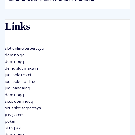
Links
slot online terpercaya
domino qq
dominoqq
demo slot maxwin
judi bola resmi
judi poker online
judi bandarqq
dominoqq
situs dominoqq
situs slot terpercaya
pkv games
poker
situs pkv
dominoqq