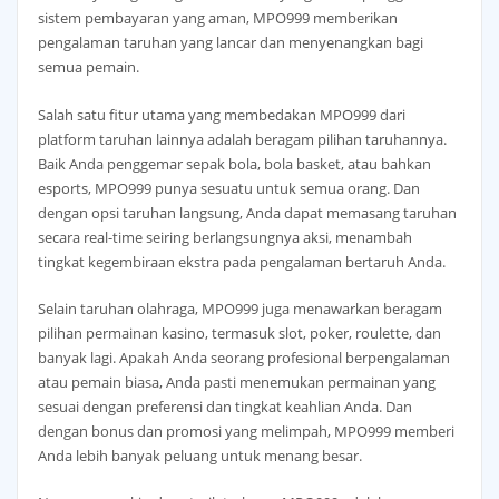
sistem pembayaran yang aman, MPO999 memberikan
pengalaman taruhan yang lancar dan menyenangkan bagi
semua pemain.
Salah satu fitur utama yang membedakan MPO999 dari
platform taruhan lainnya adalah beragam pilihan taruhannya.
Baik Anda penggemar sepak bola, bola basket, atau bahkan
esports, MPO999 punya sesuatu untuk semua orang. Dan
dengan opsi taruhan langsung, Anda dapat memasang taruhan
secara real-time seiring berlangsungnya aksi, menambah
tingkat kegembiraan ekstra pada pengalaman bertaruh Anda.
Selain taruhan olahraga, MPO999 juga menawarkan beragam
pilihan permainan kasino, termasuk slot, poker, roulette, dan
banyak lagi. Apakah Anda seorang profesional berpengalaman
atau pemain biasa, Anda pasti menemukan permainan yang
sesuai dengan preferensi dan tingkat keahlian Anda. Dan
dengan bonus dan promosi yang melimpah, MPO999 memberi
Anda lebih banyak peluang untuk menang besar.