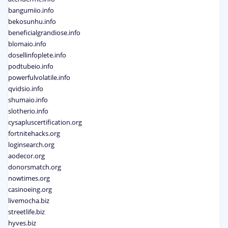
bangumiio.info
bekosunhu.info
beneficialgrandiose.info
blomaio.info
dosellinfoplete.info
podtubeio.info
powerfulvolatile.info
qvidsio.info
shumaio.info
slotherio.info
cysapluscertification.org
fortnitehacks.org
loginsearch.org
aodecor.org
donorsmatch.org
nowtimes.org
casinoeing.org
livemocha.biz
streetlife.biz
hyves.biz