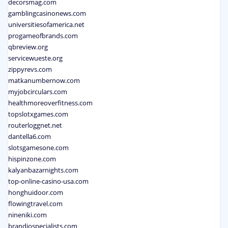
decorsmag.com
gamblingcasinonews.com
universitiesofamerica.net
progameofbrands.com
qbreview.org
servicewueste.org
zippyrevs.com
matkanumbernow.com
myjobcirculars.com
healthmoreoverfitness.com
topslotxgames.com
routerloggnet.net
dantella6.com
slotsgamesone.com
hispinzone.com
kalyanbazarnights.com
top-online-casino-usa.com
honghuidoor.com
flowingtravel.com
nineniki.com
brandiospecialists.com