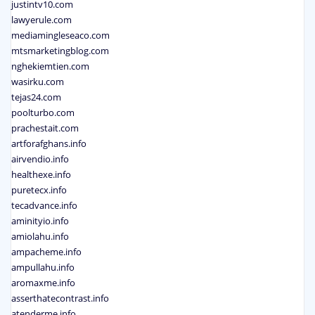
justintv10.com
lawyerule.com
mediamingleseaco.com
mtsmarketingblog.com
nghekiemtien.com
wasirku.com
tejas24.com
poolturbo.com
prachestait.com
artforafghans.info
airvendio.info
healthexe.info
puretecx.info
tecadvance.info
aminityio.info
amiolahu.info
ampacheme.info
ampullahu.info
aromaxme.info
asserthatecontrast.info
atenderme.info