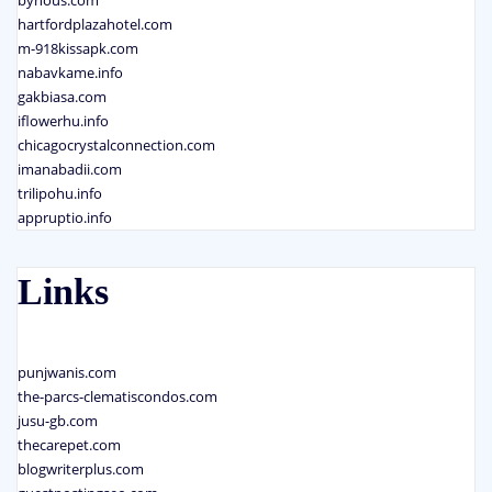
byhous.com
hartfordplazahotel.com
m-918kissapk.com
nabavkame.info
gakbiasa.com
iflowerhu.info
chicagocrystalconnection.com
imanabadii.com
trilipohu.info
appruptio.info
Links
punjwanis.com
the-parcs-clematiscondos.com
jusu-gb.com
thecarepet.com
blogwriterplus.com