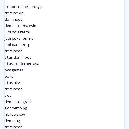
slot online terpercaya
domino qq
dominoqq
demo slot maxwin
judi bola resmi
judi poker online
judi bandarqq
dominoqq
situs dominoqq
situs slot terpercaya
pkv games
poker
situs pkv
dominoqq
slot
demo slot gratis
slot demo pg
hk live draw
demo pg
dominoqq