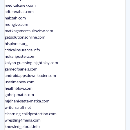
medicalcare7.com
adtennaball.com
nabzah.com
mongive.com
matkagameresultsview.com
getsolutionsonline.com
hispinner.org
criticalinsurance.info
nokariposter.com
kalyan-guessing-nightplay.com
gameofpanels.com
androidappsdownloader.com
usetimenow.com
healthblow.com
gohelpmate.com
rajdhani-satta-matka.com
writerscraft.net
elearning-childprotection.com
wrestling4mena.com
knowledgeforall.info