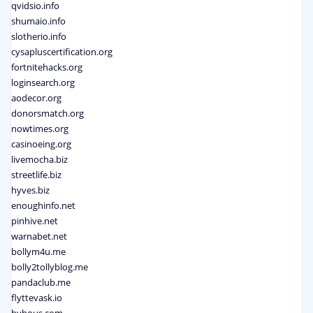
qvidsio.info
shumaio.info
slotherio.info
cysapluscertification.org
fortnitehacks.org
loginsearch.org
aodecor.org
donorsmatch.org
nowtimes.org
casinoeing.org
livemocha.biz
streetlife.biz
hyves.biz
enoughinfo.net
pinhive.net
warnabet.net
bollym4u.me
bolly2tollyblog.me
pandaclub.me
flyttevask.io