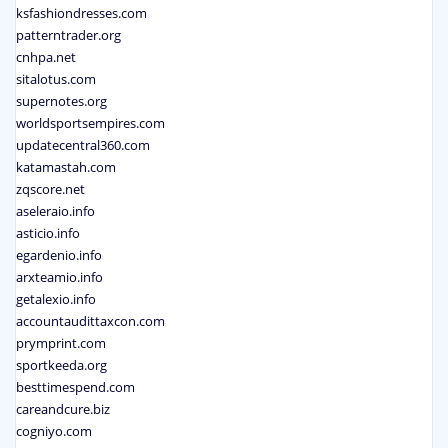
ksfashiondresses.com
patterntrader.org
cnhpa.net
sitalotus.com
supernotes.org
worldsportsempires.com
updatecentral360.com
katamastah.com
zqscore.net
aseleraio.info
asticio.info
egardenio.info
arxteamio.info
getalexio.info
accountaudittaxcon.com
prymprint.com
sportkeeda.org
besttimespend.com
careandcure.biz
cogniyo.com