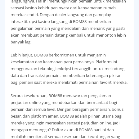
langsungnya. Hal ini memungkinkan pemain untuk merasakan
sensasi kasino kehidupan nyata dari kenyamanan rumah
mereka sendiri. Dengan dealer langsung dan gameplay
interaktif, opsi kasino langsung di BOM88 memberikan
pengalaman bermain yang mendalam dan menarik yang pasti
akan membuat pemain datang kembali untuk menonton lebih
banyak lagi.
Lebih lanjut, BOM88 berkomitmen untuk menjamin
keselamatan dan keamanan para pemainnya. Platform ini
menggunakan teknologi enkripsi tercanggih untuk melindungi
data dan transaksi pemain, memberikan ketenangan pikiran
bagi pemain saat mereka menikmati permainan favorit mereka.
Secara keseluruhan, BOM88 menawarkan pengalaman
perjudian online yang mendebarkan dan bermanfaat bagi
pemain dari semua level. Dengan beragam permainan, bonus
besar, dan platform aman, BOM88 adalah pilihan utama bagi
mereka yang ingin merasakan sensasi perjudian online. Jadi
mengapa menunggu? Daftar akun di BOM88 hari ini dan
mulailah menikmati semua keseruan dan keuntungan yang