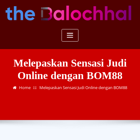
Skip
to
content
Melepaskan Sensasi Judi
Online dengan BOM88
Home
Melepaskan Sensasi Judi Online dengan BOM88