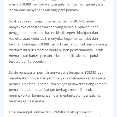
aman, BOM88 memberikan pengalaman bermain game yang
lancar dan menyenangkan bagi para pemain.
Salah satu keuntungan utama bermain di BOM88 adalah
banyaknya variasi permainan yang tersedia. Apakah Anda
penggemar permainan kasino klasik seperti blackjack dan
roulette, atau Anda lebih menyukai kegembiraan slot dan
taruhan olahraga, BOM88 memiliki sesuatu untuk semua orang.
Platform ini terus memperbarui pilihan permainannya untuk
memastikan bahwa pemain selalu memiliki akses ke judul
terbaru dan terpopuler.
Selain penawaran permainannya yang beragam, BOM88 juga
memberikan bonus dan promosi yang melimpah kepada para
pemain. Dari bonus sambutan hingga penawaran uang kembali,
pemain dapat memanfaatkan berbagai insentif untuk
meningkatkan kemenangan dan meningkatkan pengalaman
bermain game mereka.
Fitur menonjol lainnya dari BOM88 adalah opsi kasino