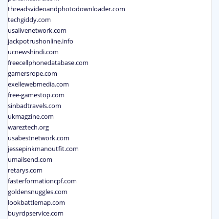
threadsvideoandphotodownloader.com
techgiddy.com
usalivenetwork.com
jackpotrushonline.info
ucnewshindi.com
freecellphonedatabase.com
gamersrope.com
exellewebmedia.com
free-gamestop.com
sinbadtravels.com
ukmagzine.com
wareztech.org
usabestnetwork.com
jessepinkmanoutfit.com
umailsend.com
retarys.com
fasterformationcpf.com
goldensnuggles.com
lookbattlemap.com
buyrdpservice.com