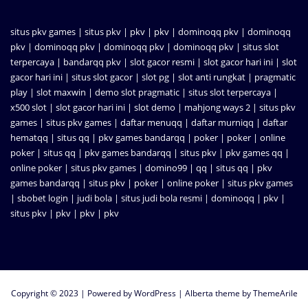
situs pkv games
|
situs pkv
|
pkv
|
pkv
|
dominoqq pkv
|
dominoqq
pkv
|
dominoqq pkv
|
dominoqq pkv
|
dominoqq pkv
|
situs slot
terpercaya
|
bandarqq pkv
|
slot gacor resmi
|
slot gacor hari ini
|
slot
gacor hari ini
|
situs slot gacor
|
slot pg
|
slot anti rungkat
|
pragmatic
play
|
slot maxwin
|
demo slot pragmatic
|
situs slot terpercaya
|
x500 slot
|
slot gacor hari ini
|
slot demo
|
mahjong ways 2
|
situs pkv
games
|
situs pkv games
|
daftar menuqq
|
daftar murniqq
|
daftar
hematqq
|
situs qq
|
pkv games bandarqq
|
poker
|
poker
|
online
poker
|
situs qq
|
pkv games bandarqq
|
situs pkv
|
pkv games qq
|
online poker
|
situs pkv games
|
domino99
|
qq
|
situs qq
|
pkv
games bandarqq
|
situs pkv
|
poker
|
online poker
|
situs pkv games
|
sbobet login
|
judi bola
|
situs judi bola resmi
|
dominoqq
|
pkv
|
situs pkv
|
pkv
|
pkv
|
pkv
Copyright © 2023 | Powered by
WordPress
|
Alberta theme by
ThemeArile