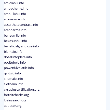
amiolahu.info
ampacheme.info
ampullahu.info
aromaxme.info
asserthatecontrast.info
atenderme.info
bangumiio.info
bekosunhu.info
beneficialgrandiose.info
blomaio.info
dosellinfoplete.info
podtubeio.info
powerfulvolatile.info
qvidsio.info
shumaio.info
slotherio.info
cysapluscertification.org
fortnitehacks.org
loginsearch.org
aodecor.org