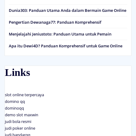
Dunia303: Panduan Utama Anda dalam Bermain Game Online
Pengertian Dewanaga77: Panduan Komprehensif
Menjelajahi Jeniustoto: Panduan Utama untuk Pemain
Apa itu Dewi4D? Panduan Komprehensif untuk Game Online
Links
slot online terpercaya
domino qq
dominoqq
demo slot maxwin
judi bola resmi
judi poker online
judi bandarqq