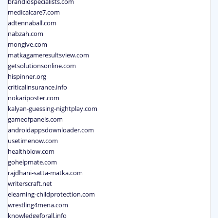
brandiospecialists.com
medicalcare7.com
adtennaball.com
nabzah.com
mongive.com
matkagameresultsview.com
getsolutionsonline.com
hispinner.org
criticalinsurance.info
nokariposter.com
kalyan-guessing-nightplay.com
gameofpanels.com
androidappsdownloader.com
usetimenow.com
healthblow.com
gohelpmate.com
rajdhani-satta-matka.com
writerscraft.net
elearning-childprotection.com
wrestling4mena.com
knowledgeforall.info