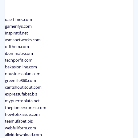
uae-times.com
gamerifys.com
inspiratif.net
vsmsnetworks.com
offthem.com
ibommatv.com
techporfit.com
bekasionline.com
nbusinessplan.com
greenlife360.com
cantshoutitout.com
expressufabet.biz
mypuertoplata.net
thepioneerxpress.com
howtofixissue.com
teamufabet.biz
webfullform.com
allviddownload.com