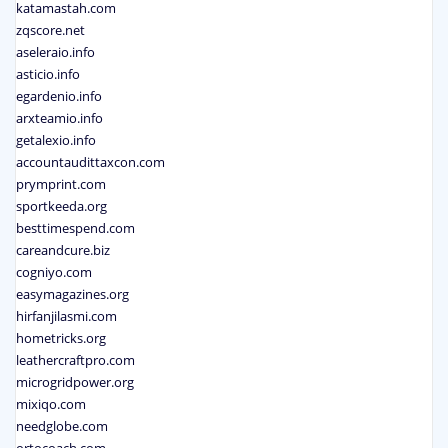
katamastah.com
zqscore.net
aseleraio.info
asticio.info
egardenio.info
arxteamio.info
getalexio.info
accountaudittaxcon.com
prymprint.com
sportkeeda.org
besttimespend.com
careandcure.biz
cogniyo.com
easymagazines.org
hirfanjilasmi.com
hometricks.org
leathercraftpro.com
microgridpower.org
mixiqo.com
needglobe.com