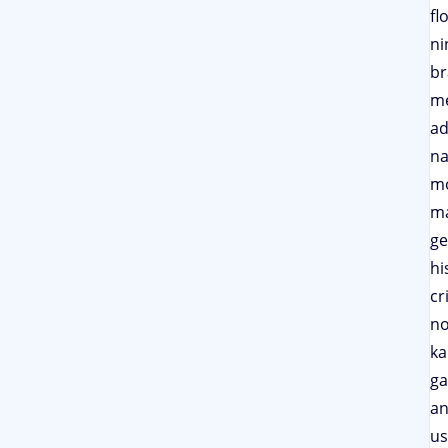
fl
ni
br
me
ad
n
m
ma
ge
hi
cr
no
ka
ga
an
u