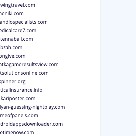
owingtravel.com
neniki.com
andiospecialists.com
dicalcare7.com
tennaball.com
abzah.com
ongive.com
tkagameresultsview.com
tsolutionsonline.com
spinner.org
iticalinsurance.info
kariposter.com
lyan-guessing-nightplay.com
meofpanels.com
droidappsdownloader.com
setimenow.com