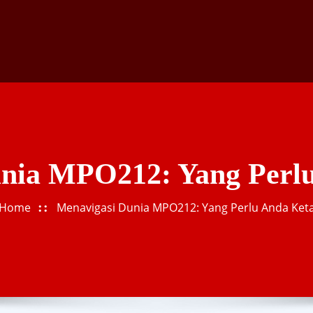
nia MPO212: Yang Perl
Home
Menavigasi Dunia MPO212: Yang Perlu Anda Ket