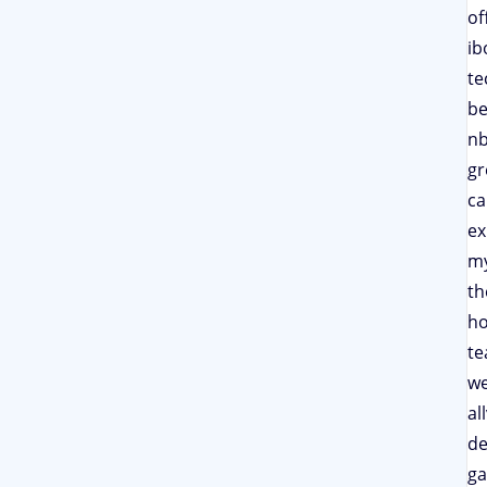
of
i
te
be
nb
gr
ca
ex
my
th
ho
te
we
al
d
ga