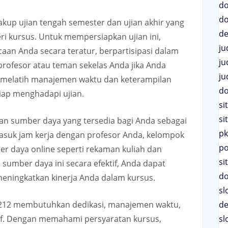
d
d
up ujian tengah semester dan ujian akhir yang
de
 kursus. Untuk mempersiapkan ujian ini,
ju
aan Anda secara teratur, berpartisipasi dalam
ju
 profesor atau teman sekelas Anda jika Anda
ju
k melatih manajemen waktu dan keterampilan
d
iap menghadapi ujian.
si
si
an sumber daya yang tersedia bagi Anda sebagai
pk
asuk jam kerja dengan profesor Anda, kelompok
po
er daya online seperti rekaman kuliah dan
si
umber daya ini secara efektif, Anda dapat
d
eningkatkan kinerja Anda dalam kursus.
sl
de
212 membutuhkan dedikasi, manajemen waktu,
sl
tif. Dengan memahami persyaratan kursus,