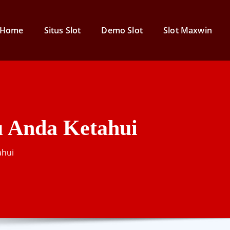
Home
Situs Slot
Demo Slot
Slot Maxwin
u Anda Ketahui
ahui