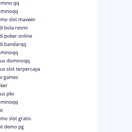
omino qq
ominoqq
mo slot maxwin
di bola resmi
di poker online
di bandarqq
ominoqq
tus dominoqq
tus slot terpercaya
v games
ker
tus pkv
ominoqq
ot
mo slot gratis
ot demo pg