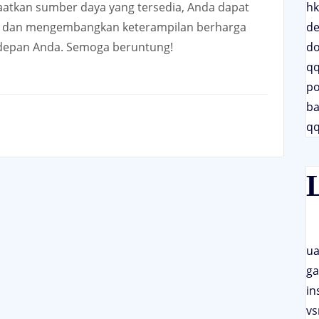
hk
aatkan sumber daya yang tersedia, Anda dapat
d
ni dan mengembangkan keterampilan berharga
d
 depan Anda. Semoga beruntung!
q
po
b
qq
ua
ga
in
v