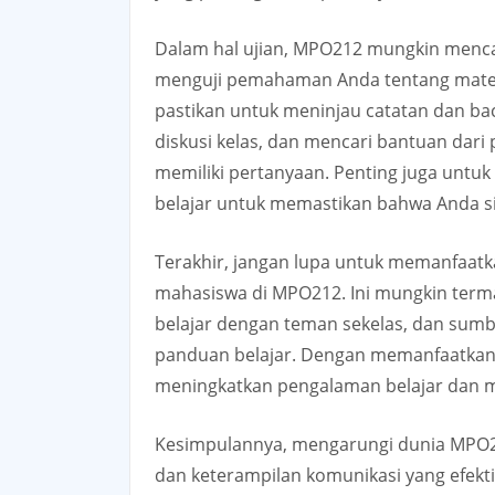
Dalam hal ujian, MPO212 mungkin mencak
menguji pemahaman Anda tentang materi
pastikan untuk meninjau catatan dan bac
diskusi kelas, dan mencari bantuan dari
memiliki pertanyaan. Penting juga untu
belajar untuk memastikan bahwa Anda s
Terakhir, jangan lupa untuk memanfaatk
mahasiswa di MPO212. Ini mungkin term
belajar dengan teman sekelas, dan sumb
panduan belajar. Dengan memanfaatkan s
meningkatkan pengalaman belajar dan m
Kesimpulannya, mengarungi dunia MPO
dan keterampilan komunikasi yang efek