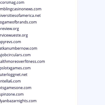
ecorsmag.com
mblingcasinonews.com
iversitiesofamerica.net
rogameofbrands.com
review.org
rvicewueste.org
ppyrevs.com
atkanumbernow.com
jobcirculars.com
althmoreoverfitness.com
pslotxgames.com
uterloggnet.net
ntella6.com
otsgamesone.com
spinzone.com
lyanbazarnights.com