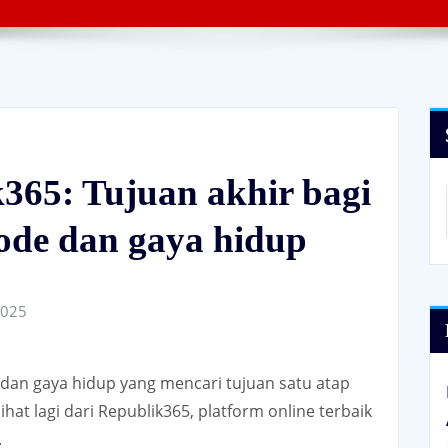
365: Tujuan akhir bagi
de dan gaya hidup
2025
an gaya hidup yang mencari tujuan satu atap
at lagi dari Republik365, platform online terbaik
.