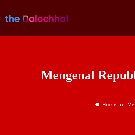
Skip
to
content
Mengenal Republ
Home
Men