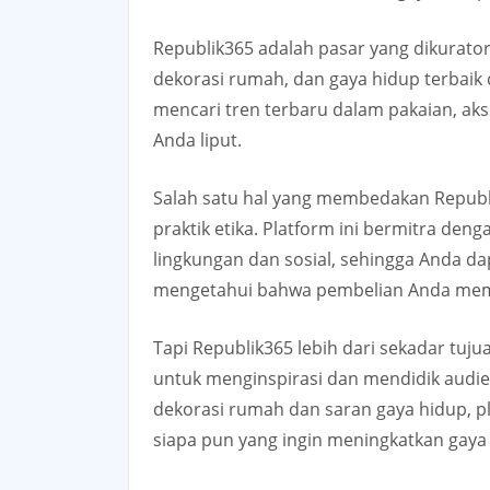
Republik365 adalah pasar yang dikurator
dekorasi rumah, dan gaya hidup terbaik
mencari tren terbaru dalam pakaian, aks
Anda liput.
Salah satu hal yang membedakan Republ
praktik etika. Platform ini bermitra de
lingkungan dan sosial, sehingga Anda d
mengetahui bahwa pembelian Anda memb
Tapi Republik365 lebih dari sekadar tuj
untuk menginspirasi dan mendidik audien
dekorasi rumah dan saran gaya hidup, pl
siapa pun yang ingin meningkatkan gay