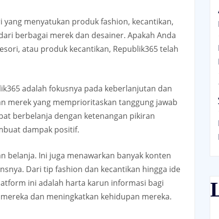
i yang menyatukan produk fashion, kecantikan,
 dari berbagai merek dan desainer. Apakah Anda
esori, atau produk kecantikan, Republik365 telah
ik365 adalah fokusnya pada keberlanjutan dan
ngan merek yang memprioritaskan tanggung jawab
apat berbelanja dengan ketenangan pikiran
uat dampak positif.
uan belanja. Ini juga menawarkan banyak konten
snya. Dari tip fashion dan kecantikan hingga ide
atform ini adalah harta karun informasi bagi
a mereka dan meningkatkan kehidupan mereka.