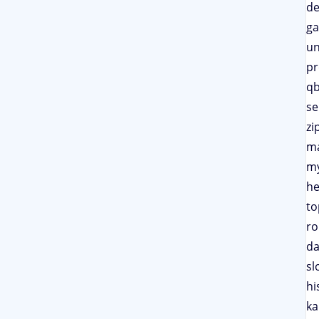
d
ga
un
p
qb
se
zi
m
my
he
to
ro
da
sl
hi
ka