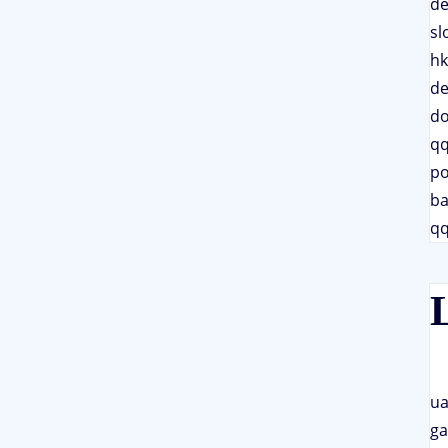
de
sl
hk
d
d
q
po
b
qq
ua
ga