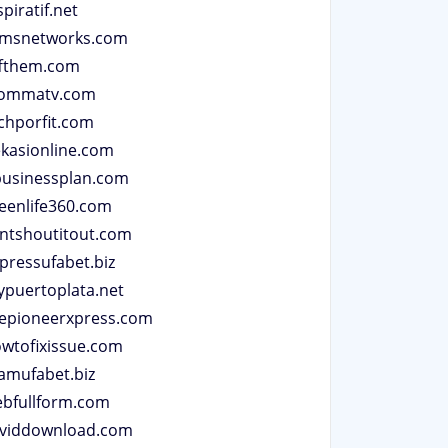
spiratif.net
smsnetworks.com
fthem.com
bommatv.com
chporfit.com
kasionline.com
usinessplan.com
eenlife360.com
ntshoutitout.com
pressufabet.biz
puertoplata.net
epioneerxpress.com
wtofixissue.com
amufabet.biz
bfullform.com
lviddownload.com