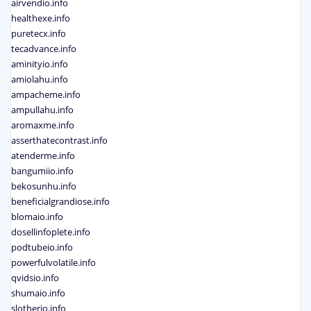
airvendio.info
healthexe.info
puretecx.info
tecadvance.info
aminityio.info
amiolahu.info
ampacheme.info
ampullahu.info
aromaxme.info
asserthatecontrast.info
atenderme.info
bangumiio.info
bekosunhu.info
beneficialgrandiose.info
blomaio.info
dosellinfoplete.info
podtubeio.info
powerfulvolatile.info
qvidsio.info
shumaio.info
slotherio.info