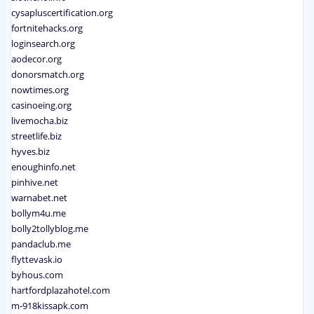
cysapluscertification.org
fortnitehacks.org
loginsearch.org
aodecor.org
donorsmatch.org
nowtimes.org
casinoeing.org
livemocha.biz
streetlife.biz
hyves.biz
enoughinfo.net
pinhive.net
warnabet.net
bollym4u.me
bolly2tollyblog.me
pandaclub.me
flyttevask.io
byhous.com
hartfordplazahotel.com
m-918kissapk.com