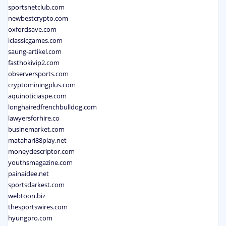
sportsnetclub.com
newbestcrypto.com
oxfordsave.com
iclassicgames.com
saung-artikel.com
fasthokivip2.com
observersports.com
cryptominingplus.com
aquinoticiaspe.com
longhairedfrenchbulldog.com
lawyersforhire.co
businemarket.com
matahari88play.net
moneydescriptor.com
youthsmagazine.com
painaidee.net
sportsdarkest.com
webtoon.biz
thesportswires.com
hyungpro.com