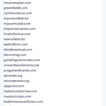
nbusinessplan.com
greenlife360.com
cantshoutitout.com
expressufabet.biz
mypuertoplata.net
thepioneerxpress.com
howtofixissue.com
teamufabet.biz
webfullform.com
allviddownload.com
decorsmag.com
gamblingcasinonews.com
universitiesofamerica.net
progameofbrands.com
qbreview.org
servicewueste.org
zippyrevs.com
matkanumbernow.com
myjobcirculars.com
healthmoreoverfitness.com