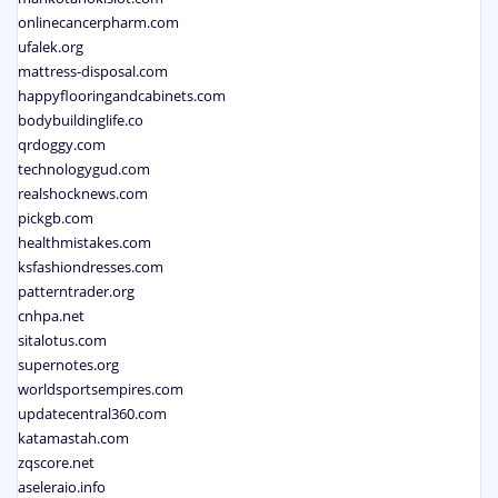
onlinecancerpharm.com
ufalek.org
mattress-disposal.com
happyflooringandcabinets.com
bodybuildinglife.co
qrdoggy.com
technologygud.com
realshocknews.com
pickgb.com
healthmistakes.com
ksfashiondresses.com
patterntrader.org
cnhpa.net
sitalotus.com
supernotes.org
worldsportsempires.com
updatecentral360.com
katamastah.com
zqscore.net
aseleraio.info