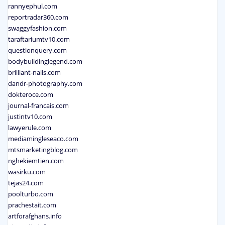
rannyephul.com
reportradar360.com
swaggyfashion.com
taraftariumtv10.com
questionquery.com
bodybuildinglegend.com
brilliant-nails.com
dandr-photography.com
dokteroce.com
journal-francais.com
justintv10.com
lawyerule.com
mediamingleseaco.com
mtsmarketingblog.com
nghekiemtien.com
wasirku.com
tejas24.com
poolturbo.com
prachestait.com
artforafghans.info