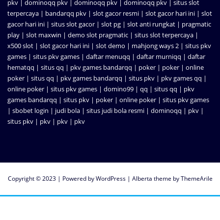
pkv
|
dominoqq pkv
|
dominoqq pkv
|
dominoqq pkv
|
situs slot
terpercaya
|
bandarqq pkv
|
slot gacor resmi
|
slot gacor hari ini
|
slot
gacor hari ini
|
situs slot gacor
|
slot pg
|
slot anti rungkat
|
pragmatic
play
|
slot maxwin
|
demo slot pragmatic
|
situs slot terpercaya
|
x500 slot
|
slot gacor hari ini
|
slot demo
|
mahjong ways 2
|
situs pkv
games
|
situs pkv games
|
daftar menuqq
|
daftar murniqq
|
daftar
hematqq
|
situs qq
|
pkv games bandarqq
|
poker
|
poker
|
online
poker
|
situs qq
|
pkv games bandarqq
|
situs pkv
|
pkv games qq
|
online poker
|
situs pkv games
|
domino99
|
qq
|
situs qq
|
pkv
games bandarqq
|
situs pkv
|
poker
|
online poker
|
situs pkv games
|
sbobet login
|
judi bola
|
situs judi bola resmi
|
dominoqq
|
pkv
|
situs pkv
|
pkv
|
pkv
|
pkv
Copyright © 2023 | Powered by
WordPress
|
Alberta theme by
ThemeArile