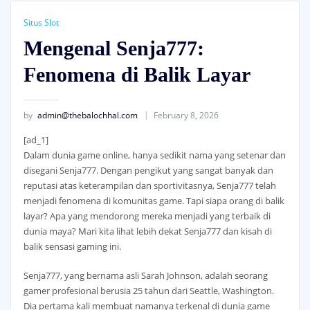
Situs Slot
Mengenal Senja777:
Fenomena di Balik Layar
by
admin@thebalochhal.com
February 8, 2026
[ad_1]
Dalam dunia game online, hanya sedikit nama yang setenar dan
disegani Senja777. Dengan pengikut yang sangat banyak dan
reputasi atas keterampilan dan sportivitasnya, Senja777 telah
menjadi fenomena di komunitas game. Tapi siapa orang di balik
layar? Apa yang mendorong mereka menjadi yang terbaik di
dunia maya? Mari kita lihat lebih dekat Senja777 dan kisah di
balik sensasi gaming ini.
Senja777, yang bernama asli Sarah Johnson, adalah seorang
gamer profesional berusia 25 tahun dari Seattle, Washington.
Dia pertama kali membuat namanya terkenal di dunia game