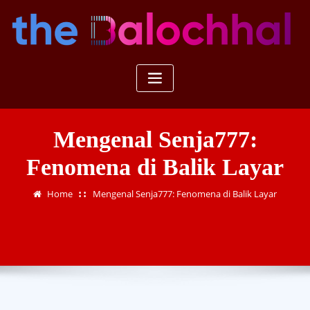
Skip
to
content
Mengenal Senja777:
Fenomena di Balik Layar
Home
Mengenal Senja777: Fenomena di Balik Layar