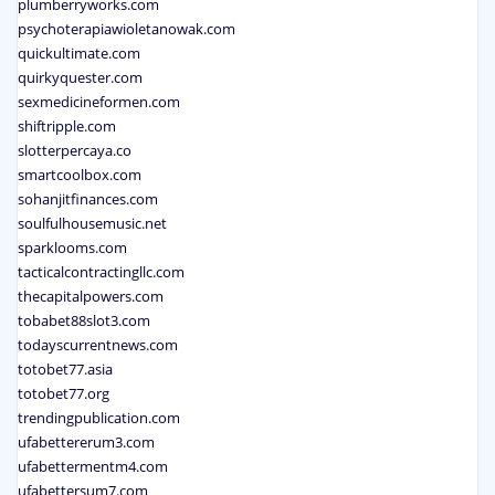
plumberryworks.com
psychoterapiawioletanowak.com
quickultimate.com
quirkyquester.com
sexmedicineformen.com
shiftripple.com
slotterpercaya.co
smartcoolbox.com
sohanjitfinances.com
soulfulhousemusic.net
sparklooms.com
tacticalcontractingllc.com
thecapitalpowers.com
tobabet88slot3.com
todayscurrentnews.com
totobet77.asia
totobet77.org
trendingpublication.com
ufabettererum3.com
ufabettermentm4.com
ufabettersum7.com