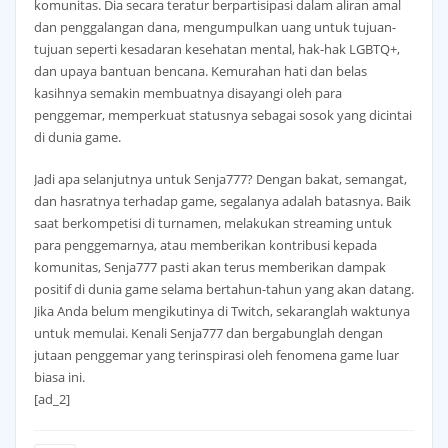
komunitas. Dia secara teratur berpartisipasi dalam aliran amal
dan penggalangan dana, mengumpulkan uang untuk tujuan-
tujuan seperti kesadaran kesehatan mental, hak-hak LGBTQ+,
dan upaya bantuan bencana. Kemurahan hati dan belas
kasihnya semakin membuatnya disayangi oleh para
penggemar, memperkuat statusnya sebagai sosok yang dicintai
di dunia game.
Jadi apa selanjutnya untuk Senja777? Dengan bakat, semangat,
dan hasratnya terhadap game, segalanya adalah batasnya. Baik
saat berkompetisi di turnamen, melakukan streaming untuk
para penggemarnya, atau memberikan kontribusi kepada
komunitas, Senja777 pasti akan terus memberikan dampak
positif di dunia game selama bertahun-tahun yang akan datang.
Jika Anda belum mengikutinya di Twitch, sekaranglah waktunya
untuk memulai. Kenali Senja777 dan bergabunglah dengan
jutaan penggemar yang terinspirasi oleh fenomena game luar
biasa ini.
[ad_2]