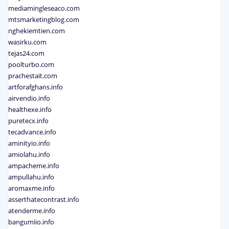
mediamingleseaco.com
mtsmarketingblog.com
nghekiemtien.com
wasirku.com
tejas24.com
poolturbo.com
prachestait.com
artforafghans.info
airvendio.info
healthexe.info
puretecx.info
tecadvance.info
aminityio.info
amiolahu.info
ampacheme.info
ampullahu.info
aromaxme.info
asserthatecontrast.info
atenderme.info
bangumiio.info