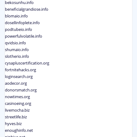
bekosunhu.info
beneficialgrandiose.info
blomaio.info
dosellinfoplete.info
podtubeio.info
powerfulvolatile.info
qvidsio.info
shumaio.info
slotherio.info
cysapluscertification.org
fortnitehacks.org
loginsearch.org
aodecor.org
donorsmatch.org
nowtimes.org
casinoeing.org
livemocha.biz
streetlife.biz
hyves.biz
enoughinfo.net