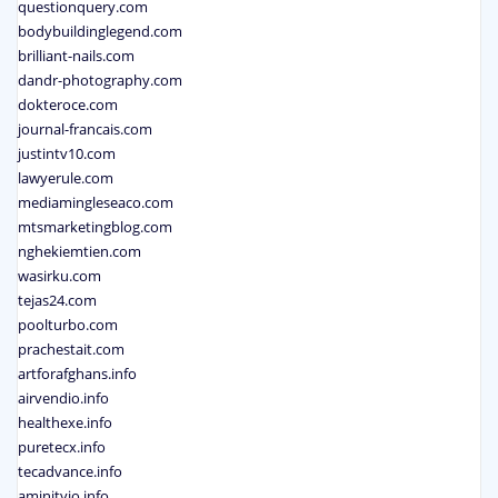
questionquery.com
bodybuildinglegend.com
brilliant-nails.com
dandr-photography.com
dokteroce.com
journal-francais.com
justintv10.com
lawyerule.com
mediamingleseaco.com
mtsmarketingblog.com
nghekiemtien.com
wasirku.com
tejas24.com
poolturbo.com
prachestait.com
artforafghans.info
airvendio.info
healthexe.info
puretecx.info
tecadvance.info
aminityio.info