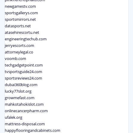
newgamestv.com
sportsgallerys.com
sportsmirrors.net
datasports.net
atasehirescortu.net
engineeringtechub.com
jerryescorts.com
attorneylegal.co
voomb.com
techgadgetpoint.com
tvsportsguide24.com
sportsreviews24.com
dubai360blog.com
lucky77slot.org
growmefast.com
mahkotahokislot.com
onlinecancerpharm.com
ufalek.org
mattress-disposal.com
happyflooringandcabinets.com