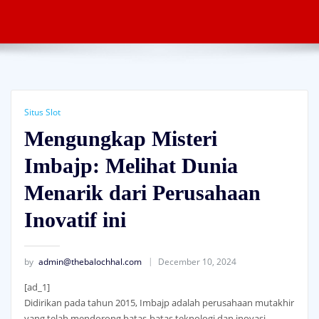
Situs Slot
Mengungkap Misteri
Imbajp: Melihat Dunia
Menarik dari Perusahaan
Inovatif ini
by
admin@thebalochhal.com
December 10, 2024
[ad_1]
Didirikan pada tahun 2015, Imbajp adalah perusahaan mutakhir
yang telah mendorong batas-batas teknologi dan inovasi.