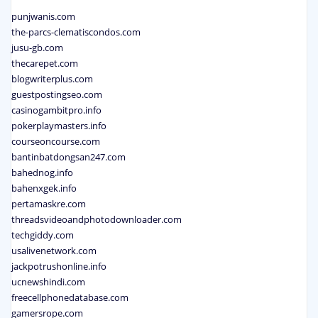
punjwanis.com
the-parcs-clematiscondos.com
jusu-gb.com
thecarepet.com
blogwriterplus.com
guestpostingseo.com
casinogambitpro.info
pokerplaymasters.info
courseoncourse.com
bantinbatdongsan247.com
bahednog.info
bahenxgek.info
pertamaskre.com
threadsvideoandphotodownloader.com
techgiddy.com
usalivenetwork.com
jackpotrushonline.info
ucnewshindi.com
freecellphonedatabase.com
gamersrope.com