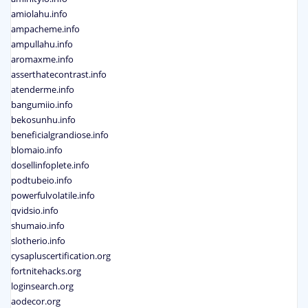
amiolahu.info
ampacheme.info
ampullahu.info
aromaxme.info
asserthatecontrast.info
atenderme.info
bangumiio.info
bekosunhu.info
beneficialgrandiose.info
blomaio.info
dosellinfoplete.info
podtubeio.info
powerfulvolatile.info
qvidsio.info
shumaio.info
slotherio.info
cysapluscertification.org
fortnitehacks.org
loginsearch.org
aodecor.org