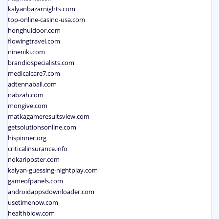
kalyanbazarnights.com
top-online-casino-usa.com
honghuidoor.com
flowingtravel.com
nineniki.com
brandiospecialists.com
medicalcare7.com
adtennaball.com
nabzah.com
mongive.com
matkagameresultsview.com
getsolutionsonline.com
hispinner.org
criticalinsurance.info
nokariposter.com
kalyan-guessing-nightplay.com
gameofpanels.com
androidappsdownloader.com
usetimenow.com
healthblow.com