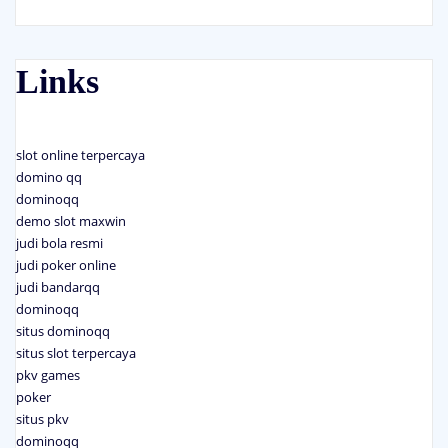
Links
slot online terpercaya
domino qq
dominoqq
demo slot maxwin
judi bola resmi
judi poker online
judi bandarqq
dominoqq
situs dominoqq
situs slot terpercaya
pkv games
poker
situs pkv
dominoqq