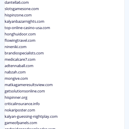
dantella6.com
slotsgamesone.com
hispinzone.com
kalyanbazarnights.com
top-online-casino-usa.com
honghuidoor.com
flowingtravel.com
nineniki.com
brandiospecialists.com
medicalcare7.com
adtennaball.com
nabzah.com
mongive.com
matkagameresultsview.com
getsolutionsonline.com
hispinner.org
criticalinsurance.info
nokariposter.com
kalyan-guessing-nightplay.com
gameofpanels.com
androidappsdownloader.com