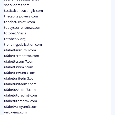
sparklooms.com
tacticalcontractingllc.com
thecapitalpowers.com
tobabet88slot3.com
todayscurrentnews.com
totobet77.asia
totobet77.org
trendingpublication.com
ufabettererum3.com
ufabettermentm4.com
ufabettersum7.com
ufabettinwm7.com
ufabettinwum3.com
ufabetunitedm3.com
ufabetunitedm7.com
ufabetuskedm7.com
ufabetutoredm3.com
ufabetutoredm7.com
ufabetvalleyum3.com
veloxview.com