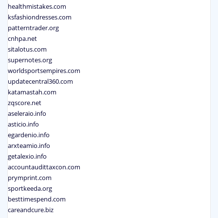
healthmistakes.com
ksfashiondresses.com
patterntrader.org
cnhpa.net
sitalotus.com
supernotes.org
worldsportsempires.com
updatecentral360.com
katamastah.com
zqscore.net
aseleraio.info
asticio.info
egardenio.info
arxteamio.info
getalexio.info
accountaudittaxcon.com
prymprint.com
sportkeeda.org
besttimespend.com
careandcure.biz