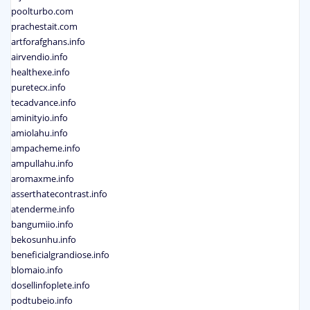
poolturbo.com
prachestait.com
artforafghans.info
airvendio.info
healthexe.info
puretecx.info
tecadvance.info
aminityio.info
amiolahu.info
ampacheme.info
ampullahu.info
aromaxme.info
asserthatecontrast.info
atenderme.info
bangumiio.info
bekosunhu.info
beneficialgrandiose.info
blomaio.info
dosellinfoplete.info
podtubeio.info