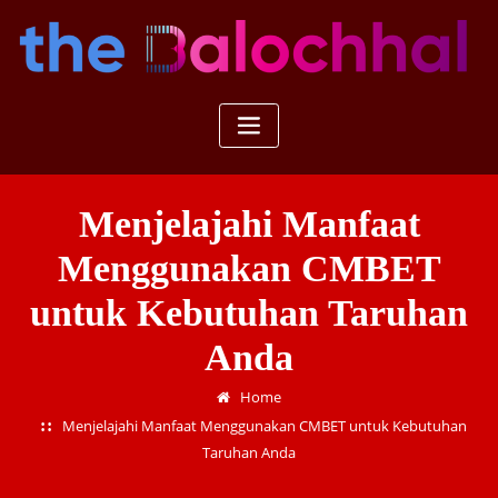
Skip
to
content
Menjelajahi Manfaat
Menggunakan CMBET
untuk Kebutuhan Taruhan
Anda
Home
Menjelajahi Manfaat Menggunakan CMBET untuk Kebutuhan
Taruhan Anda