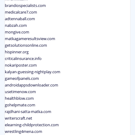
brandiospecialists.com
medicalcare7.com
adtennaball.com
nabzah.com
mongive.com
matkagameresultsview.com
getsolutionsonline.com
hispinner.org
criticalinsurance.info
nokariposter.com
kalyan-guessing-nightplay.com
gameofpanels.com
androidappsdownloader.com
usetimenow.com
healthblow.com
gohelpmate.com
rajdhani-satta-matka.com
writerscraft.net
elearning-childprotection.com
wrestling4mena.com