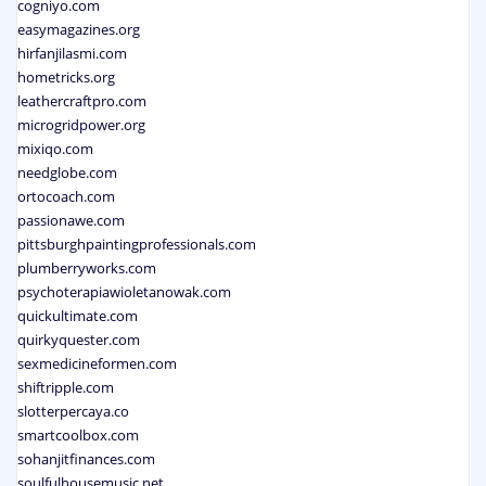
cogniyo.com
easymagazines.org
hirfanjilasmi.com
hometricks.org
leathercraftpro.com
microgridpower.org
mixiqo.com
needglobe.com
ortocoach.com
passionawe.com
pittsburghpaintingprofessionals.com
plumberryworks.com
psychoterapiawioletanowak.com
quickultimate.com
quirkyquester.com
sexmedicineformen.com
shiftripple.com
slotterpercaya.co
smartcoolbox.com
sohanjitfinances.com
soulfulhousemusic.net