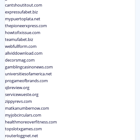
cantshoutitout.com
expressufabet.biz
mypuertoplata.net
thepioneerxpress.com
howtofixissue.com
teamufabet.biz
webfullform.com
allviddownload.com
decorsmag.com
gamblingcasinonews.com
universitiesofamerica.net
progameofbrands.com
qbreview.org
servicewueste.org
zippyrevs.com
matkanumbernow.com
myjobcirculars.com
healthmoreoverfitness.com
topslotxgames.com
routerloggnet.net