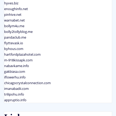
hyves.biz
enoughinfo.net
pinhive.net
warnabet.net
bollym4u.me
bolly2tollyblog.me
pandaclub.me
flyttevask.io
byhous.com
hartfordplazahotel.com
m-918kissapk.com
nabavkame.info
gakbiasa.com
iflowerhu.info
chicagocrystalconnection.com
imanabadii.com
trilipohu.info
appruptio.info