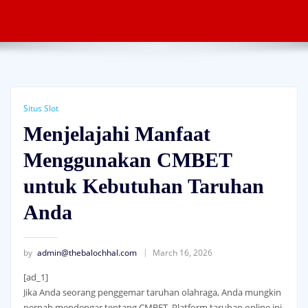
Situs Slot
Menjelajahi Manfaat
Menggunakan CMBET
untuk Kebutuhan Taruhan
Anda
by
admin@thebalochhal.com
March 16, 2026
[ad_1]
Jika Anda seorang penggemar taruhan olahraga, Anda mungkin
pernah mendengar tentang CMBET. Platform taruhan online ini