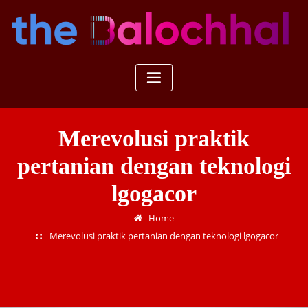
Skip
to
content
Merevolusi praktik
pertanian dengan teknologi
lgogacor
Home
Merevolusi praktik pertanian dengan teknologi lgogacor