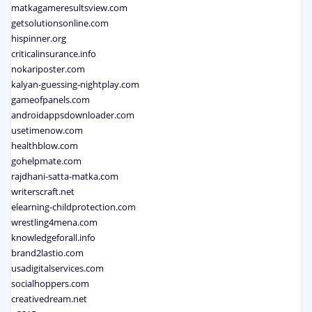
matkagameresultsview.com
getsolutionsonline.com
hispinner.org
criticalinsurance.info
nokariposter.com
kalyan-guessing-nightplay.com
gameofpanels.com
androidappsdownloader.com
usetimenow.com
healthblow.com
gohelpmate.com
rajdhani-satta-matka.com
writerscraft.net
elearning-childprotection.com
wrestling4mena.com
knowledgeforall.info
brand2lastio.com
usadigitalservices.com
socialhoppers.com
creativedream.net