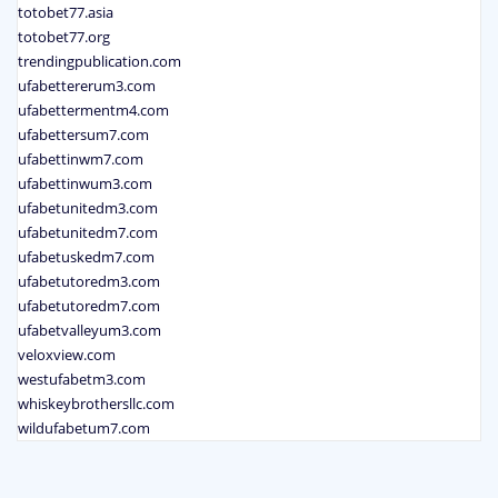
totobet77.asia
totobet77.org
trendingpublication.com
ufabettererum3.com
ufabettermentm4.com
ufabettersum7.com
ufabettinwm7.com
ufabettinwum3.com
ufabetunitedm3.com
ufabetunitedm7.com
ufabetuskedm7.com
ufabetutoredm3.com
ufabetutoredm7.com
ufabetvalleyum3.com
veloxview.com
westufabetm3.com
whiskeybrothersllc.com
wildufabetum7.com