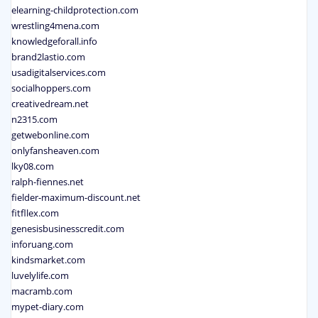
elearning-childprotection.com
wrestling4mena.com
knowledgeforall.info
brand2lastio.com
usadigitalservices.com
socialhoppers.com
creativedream.net
n2315.com
getwebonline.com
onlyfansheaven.com
lky08.com
ralph-fiennes.net
fielder-maximum-discount.net
fitfllex.com
genesisbusinesscredit.com
inforuang.com
kindsmarket.com
luvelylife.com
macramb.com
mypet-diary.com