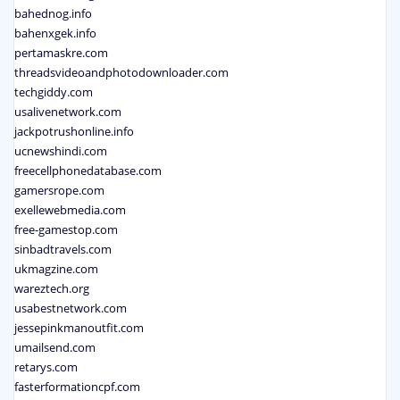
bahednog.info
bahenxgek.info
pertamaskre.com
threadsvideoandphotodownloader.com
techgiddy.com
usalivenetwork.com
jackpotrushonline.info
ucnewshindi.com
freecellphonedatabase.com
gamersrope.com
exellewebmedia.com
free-gamestop.com
sinbadtravels.com
ukmagzine.com
wareztech.org
usabestnetwork.com
jessepinkmanoutfit.com
umailsend.com
retarys.com
fasterformationcpf.com