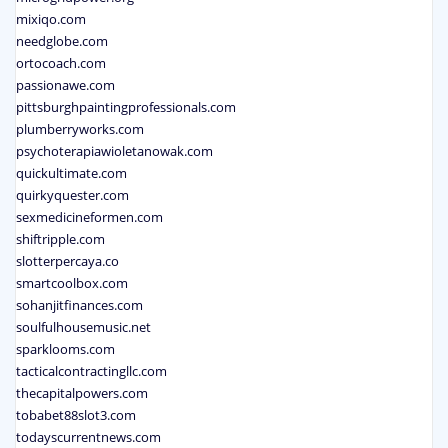
mixiqo.com
needglobe.com
ortocoach.com
passionawe.com
pittsburghpaintingprofessionals.com
plumberryworks.com
psychoterapiawioletanowak.com
quickultimate.com
quirkyquester.com
sexmedicineformen.com
shiftripple.com
slotterpercaya.co
smartcoolbox.com
sohanjitfinances.com
soulfulhousemusic.net
sparklooms.com
tacticalcontractingllc.com
thecapitalpowers.com
tobabet88slot3.com
todayscurrentnews.com