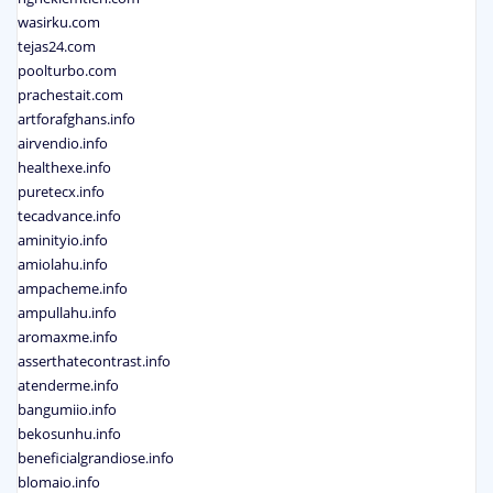
wasirku.com
tejas24.com
poolturbo.com
prachestait.com
artforafghans.info
airvendio.info
healthexe.info
puretecx.info
tecadvance.info
aminityio.info
amiolahu.info
ampacheme.info
ampullahu.info
aromaxme.info
asserthatecontrast.info
atenderme.info
bangumiio.info
bekosunhu.info
beneficialgrandiose.info
blomaio.info