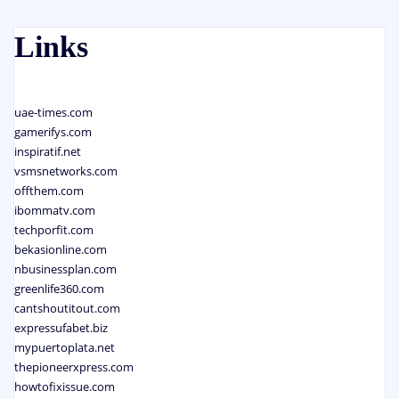
Links
uae-times.com
gamerifys.com
inspiratif.net
vsmsnetworks.com
offthem.com
ibommatv.com
techporfit.com
bekasionline.com
nbusinessplan.com
greenlife360.com
cantshoutitout.com
expressufabet.biz
mypuertoplata.net
thepioneerxpress.com
howtofixissue.com