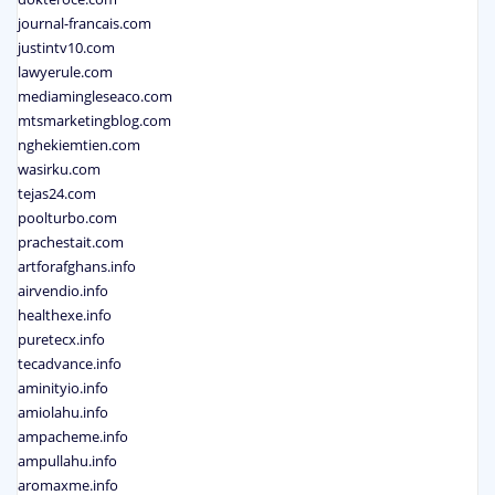
journal-francais.com
justintv10.com
lawyerule.com
mediamingleseaco.com
mtsmarketingblog.com
nghekiemtien.com
wasirku.com
tejas24.com
poolturbo.com
prachestait.com
artforafghans.info
airvendio.info
healthexe.info
puretecx.info
tecadvance.info
aminityio.info
amiolahu.info
ampacheme.info
ampullahu.info
aromaxme.info