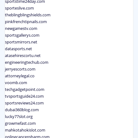
sportstime24day.com
sporteslive.com
theblingblingshields.com
pinkfrenchtipnails.com
newgamestv.com
sportsgallerys.com
sportsmirrors.net
datasports.net
atasehirescortu.net
engineeringtechub.com
jerryescorts.com
attorneylegal.co
voomb.com
techgadgetpoint.com
tvsportsguide24.com
sportsreviews24.com
dubai360blog.com
lucky77slot.org
growmefast.com
mahkotahokislot.com
onlinecancerpharm.com