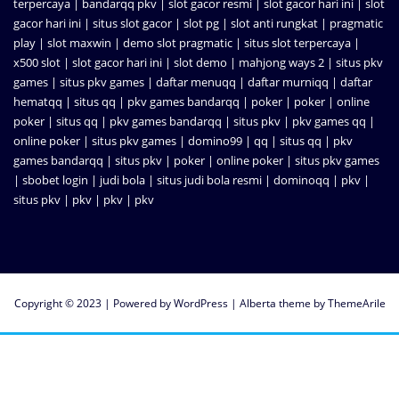
terpercaya
|
bandarqq pkv
|
slot gacor resmi
|
slot gacor hari ini
|
slot
gacor hari ini
|
situs slot gacor
|
slot pg
|
slot anti rungkat
|
pragmatic
play
|
slot maxwin
|
demo slot pragmatic
|
situs slot terpercaya
|
x500 slot
|
slot gacor hari ini
|
slot demo
|
mahjong ways 2
|
situs pkv
games
|
situs pkv games
|
daftar menuqq
|
daftar murniqq
|
daftar
hematqq
|
situs qq
|
pkv games bandarqq
|
poker
|
poker
|
online
poker
|
situs qq
|
pkv games bandarqq
|
situs pkv
|
pkv games qq
|
online poker
|
situs pkv games
|
domino99
|
qq
|
situs qq
|
pkv
games bandarqq
|
situs pkv
|
poker
|
online poker
|
situs pkv games
|
sbobet login
|
judi bola
|
situs judi bola resmi
|
dominoqq
|
pkv
|
situs pkv
|
pkv
|
pkv
|
pkv
Copyright © 2023 | Powered by
WordPress
|
Alberta theme by
ThemeArile