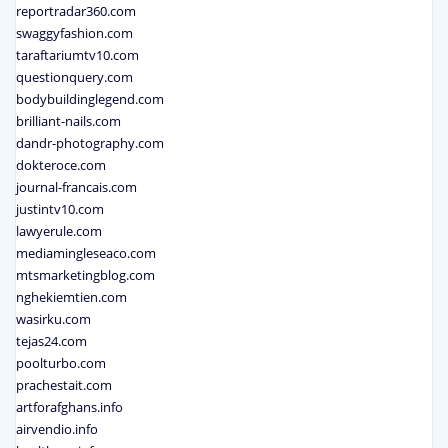
reportradar360.com
swaggyfashion.com
taraftariumtv10.com
questionquery.com
bodybuildinglegend.com
brilliant-nails.com
dandr-photography.com
dokteroce.com
journal-francais.com
justintv10.com
lawyerule.com
mediamingleseaco.com
mtsmarketingblog.com
nghekiemtien.com
wasirku.com
tejas24.com
poolturbo.com
prachestait.com
artforafghans.info
airvendio.info