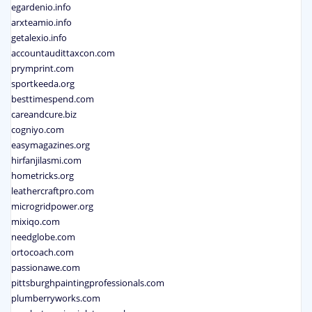
egardenio.info
arxteamio.info
getalexio.info
accountaudittaxcon.com
prymprint.com
sportkeeda.org
besttimespend.com
careandcure.biz
cogniyo.com
easymagazines.org
hirfanjilasmi.com
hometricks.org
leathercraftpro.com
microgridpower.org
mixiqo.com
needglobe.com
ortocoach.com
passionawe.com
pittsburghpaintingprofessionals.com
plumberryworks.com