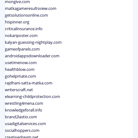
mongive.com
matkagameresultsview.com
getsolutionsonline.com
hispinner.org
criticalinsurance.info
nokariposter.com
kalyan-guessing-nightplay.com
gameofpanels.com
androidappsdownloader.com
usetimenow.com
healthblow.com
gohelpmate.com
rajdhani-satta-matka.com
writerscraft.net
elearning-childprotection.com
wrestling4mena.com
knowledgeforall.info
brand2lastio.com
usadigitalservices.com
socialhoppers.com
creativedream.net