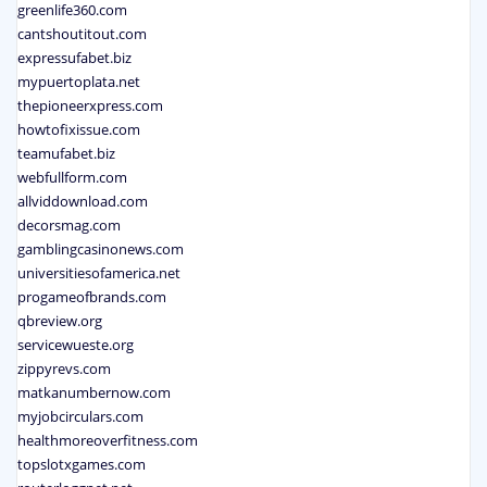
greenlife360.com
cantshoutitout.com
expressufabet.biz
mypuertoplata.net
thepioneerxpress.com
howtofixissue.com
teamufabet.biz
webfullform.com
allviddownload.com
decorsmag.com
gamblingcasinonews.com
universitiesofamerica.net
progameofbrands.com
qbreview.org
servicewueste.org
zippyrevs.com
matkanumbernow.com
myjobcirculars.com
healthmoreoverfitness.com
topslotxgames.com