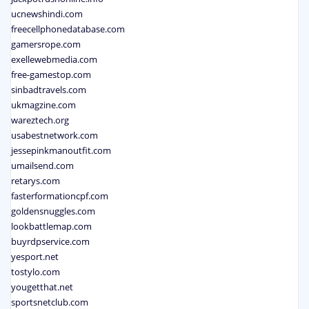
ucnewshindi.com
freecellphonedatabase.com
gamersrope.com
exellewebmedia.com
free-gamestop.com
sinbadtravels.com
ukmagzine.com
wareztech.org
usabestnetwork.com
jessepinkmanoutfit.com
umailsend.com
retarys.com
fasterformationcpf.com
goldensnuggles.com
lookbattlemap.com
buyrdpservice.com
yesport.net
tostylo.com
yougetthat.net
sportsnetclub.com