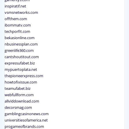
inspiratif.net
vsmsnetworks.com
offthem.com
ibommatv.com
techporfit.com
bekasionline.com
nbusinessplan.com
greenlife360.com
cantshoutitout.com
expressufabet.biz
mypuertoplata.net
thepioneerxpress.com
howtofixissue.com
teamufabet.biz
webfullform.com
allviddownload.com
decorsmag.com
gamblingcasinonews.com
universitiesofamerica.net
progameofbrands.com