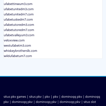
ufabettinwum3.com
ufabetunitedm3.com
ufabetunitedm7.com
ufabetuskedm7.com
ufabetutoredm3.com
ufabetutoredm7.com
ufabetvalleyum3.com
veloxview.com
westufabetm3.com
whiskeybrothersllc.com
wildufabetum7.com
situs pkv games
|
situs pkv
|
pkv
|
pkv
|
dominoqq pkv
|
dominoqq
pkv
|
dominoqq pkv
|
dominoqq pkv
|
dominoqq pkv
|
situs slot