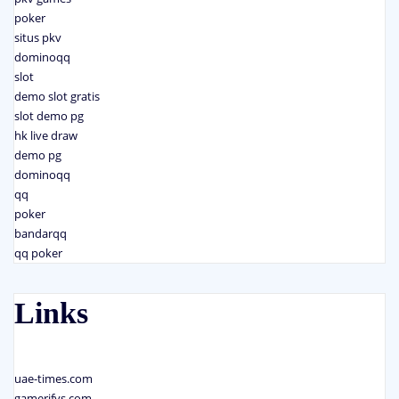
poker
situs pkv
dominoqq
slot
demo slot gratis
slot demo pg
hk live draw
demo pg
dominoqq
qq
poker
bandarqq
qq poker
Links
uae-times.com
gamerifys.com