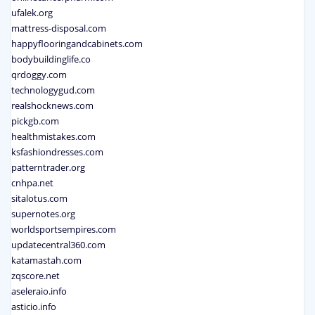
ufalek.org
mattress-disposal.com
happyflooringandcabinets.com
bodybuildinglife.co
qrdoggy.com
technologygud.com
realshocknews.com
pickgb.com
healthmistakes.com
ksfashiondresses.com
patterntrader.org
cnhpa.net
sitalotus.com
supernotes.org
worldsportsempires.com
updatecentral360.com
katamastah.com
zqscore.net
aseleraio.info
asticio.info