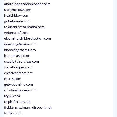
androidappsdownloader.com
usetimenow.com
healthblow.com
gohelpmate.com
rajdhani-satta-matka.com
writerscraft.net
elearning-childprotection.com
wrestling4mena.com
knowledgeforall.info
brand2lastio.com
usadigitalservices.com
socialhoppers.com
creativedream.net
n2315.com
getwebonline.com
onlyfansheaven.com
lky08.com
ralph-fiennes.net
fielder-maximum-discount.net
fitfllex.com