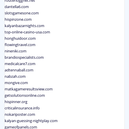
routerloggnet.net
dantella6.com
slotsgamesone.com
hispinzone.com
kalyanbazarnights.com
top-online-casino-usa.com
honghuidoor.com
flowingtravel.com
nineniki.com
brandiospecialists.com
medicalcare7.com
adtennaball.com
nabzah.com
mongive.com
matkagameresultsview.com
getsolutionsonline.com
hispinner.org
criticalinsurance.info
nokariposter.com
kalyan-guessing-nightplay.com
gameofpanels.com