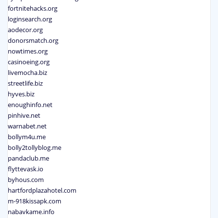
fortnitehacks.org
loginsearch.org
aodecor.org
donorsmatch.org
nowtimes.org
casinoeing.org
livemocha.biz
streetlife.biz
hyves.biz
enoughinfo.net
pinhive.net
warnabet.net
bollym4u.me
bolly2tollyblog.me
pandaclub.me
flyttevask.io
byhous.com
hartfordplazahotel.com
m-918kissapk.com
nabavkame.info