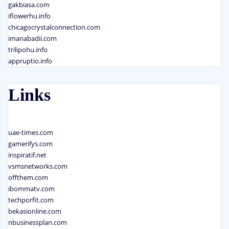
gakbiasa.com
iflowerhu.info
chicagocrystalconnection.com
imanabadii.com
trilipohu.info
appruptio.info
Links
uae-times.com
gamerifys.com
inspiratif.net
vsmsnetworks.com
offthem.com
ibommatv.com
techporfit.com
bekasionline.com
nbusinessplan.com