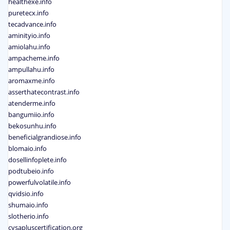
healthexe.info
puretecx.info
tecadvance.info
aminityio.info
amiolahu.info
ampacheme.info
ampullahu.info
aromaxme.info
asserthatecontrast.info
atenderme.info
bangumiio.info
bekosunhu.info
beneficialgrandiose.info
blomaio.info
dosellinfoplete.info
podtubeio.info
powerfulvolatile.info
qvidsio.info
shumaio.info
slotherio.info
cysapluscertification.org