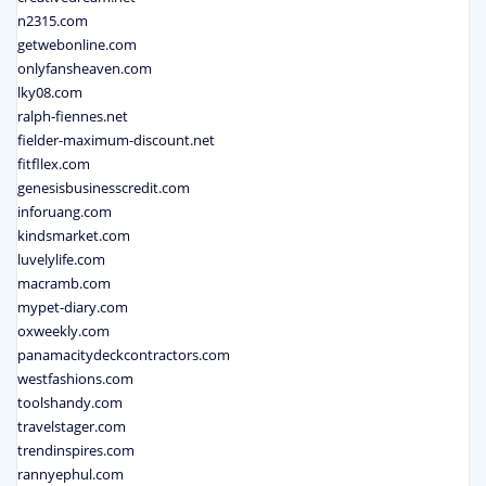
n2315.com
getwebonline.com
onlyfansheaven.com
lky08.com
ralph-fiennes.net
fielder-maximum-discount.net
fitfllex.com
genesisbusinesscredit.com
inforuang.com
kindsmarket.com
luvelylife.com
macramb.com
mypet-diary.com
oxweekly.com
panamacitydeckcontractors.com
westfashions.com
toolshandy.com
travelstager.com
trendinspires.com
rannyephul.com