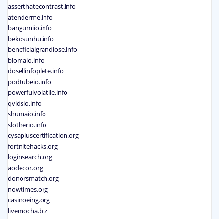
asserthatecontrast.info
atenderme.info
bangumiio.info
bekosunhu.info
beneficialgrandiose.info
blomaio.info
dosellinfoplete.info
podtubeio.info
powerfulvolatile.info
qvidsio.info
shumaio.info
slotherio.info
cysapluscertification.org
fortnitehacks.org
loginsearch.org
aodecor.org
donorsmatch.org
nowtimes.org
casinoeing.org
livemocha.biz