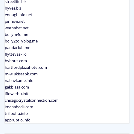
streetlife.biz
hyves.biz
enoughinfo.net
pinhive.net
warnabet.net
bollym4u.me
bolly2tollyblog.me
pandaclub.me
flyttevask.io
byhous.com
hartfordplazahotel.com
m-918kissapk.com
nabavkame.info
gakbiasa.com
iflowerhu.info
chicagocrystalconnection.com
imanabadii.com
trilipohu.info
appruptio.info