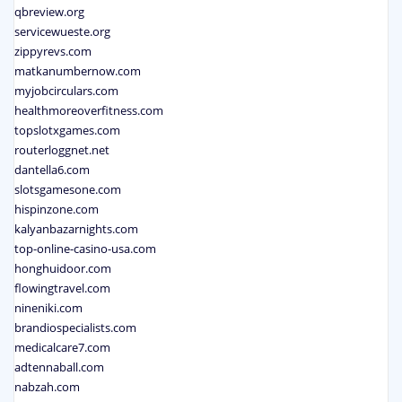
qbreview.org
servicewueste.org
zippyrevs.com
matkanumbernow.com
myjobcirculars.com
healthmoreoverfitness.com
topslotxgames.com
routerloggnet.net
dantella6.com
slotsgamesone.com
hispinzone.com
kalyanbazarnights.com
top-online-casino-usa.com
honghuidoor.com
flowingtravel.com
nineniki.com
brandiospecialists.com
medicalcare7.com
adtennaball.com
nabzah.com