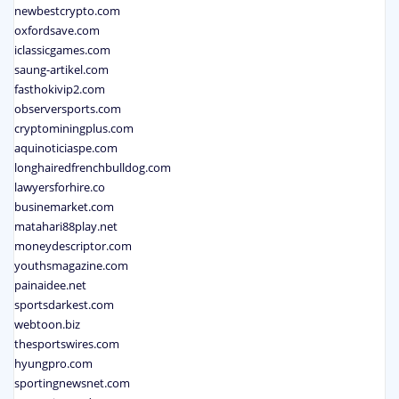
newbestcrypto.com
oxfordsave.com
iclassicgames.com
saung-artikel.com
fasthokivip2.com
observersports.com
cryptominingplus.com
aquinoticiaspe.com
longhairedfrenchbulldog.com
lawyersforhire.co
businemarket.com
matahari88play.net
moneydescriptor.com
youthsmagazine.com
painaidee.net
sportsdarkest.com
webtoon.biz
thesportswires.com
hyungpro.com
sportingnewsnet.com