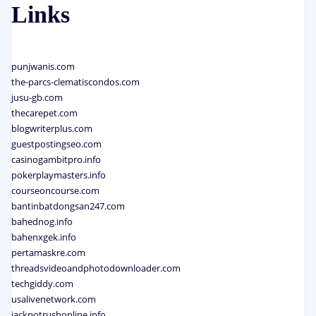
Links
punjwanis.com
the-parcs-clematiscondos.com
jusu-gb.com
thecarepet.com
blogwriterplus.com
guestpostingseo.com
casinogambitpro.info
pokerplaymasters.info
courseoncourse.com
bantinbatdongsan247.com
bahednog.info
bahenxgek.info
pertamaskre.com
threadsvideoandphotodownloader.com
techgiddy.com
usalivenetwork.com
jackpotrushonline.info