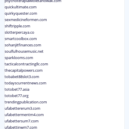
psychoterapiawioletanowak.com
quickultimate.com
quirkyquester.com
sexmedicineformen.com
shiftripple.com
slotterpercaya.co
smartcoolbox.com
sohanjitfinances.com
soulfulhousemusic.net
sparklooms.com
tacticalcontractingllc.com
thecapitalpowers.com
tobabet88slot3.com
todayscurrentnews.com
totobet77.asia
totobet77.org
trendingpublication.com
ufabettererum3.com
ufabettermentm4.com
ufabettersum7.com
ufabettinwm7.com