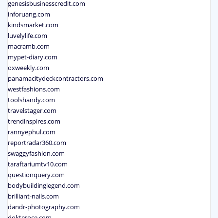
genesisbusinesscredit.com
inforuang.com
kindsmarket.com
luvelylife.com
macramb.com
mypet-diary.com
oxweekly.com
panamacitydeckcontractors.com
westfashions.com
toolshandy.com
travelstager.com
trendinspires.com
rannyephul.com
reportradar360.com
swaggyfashion.com
taraftariumtv10.com
questionquery.com
bodybuildinglegend.com
brilliant-nails.com
dandr-photography.com
dokteroce.com