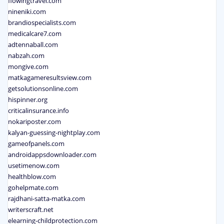
flowingtravel.com
nineniki.com
brandiospecialists.com
medicalcare7.com
adtennaball.com
nabzah.com
mongive.com
matkagameresultsview.com
getsolutionsonline.com
hispinner.org
criticalinsurance.info
nokariposter.com
kalyan-guessing-nightplay.com
gameofpanels.com
androidappsdownloader.com
usetimenow.com
healthblow.com
gohelpmate.com
rajdhani-satta-matka.com
writerscraft.net
elearning-childprotection.com