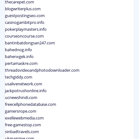
thecarepet.com
blogwriterplus.com
guestpostingseo.com
casinogambitpro.info
pokerplaymasters.info
courseoncourse.com
bantinbatdongsan247.com
bahednog.info
bahenxgek.info
pertamaskre.com
threadsvideoandphotodownloader.com
techgiddy.com
usalivenetwork.com
jackpotrushonline.info
ucnewshindi.com
freecellphonedatabase.com
gamersrope.com
exellewebmedia.com
free-gamestop.com
sinbadtravels.com
ukmagzine.com