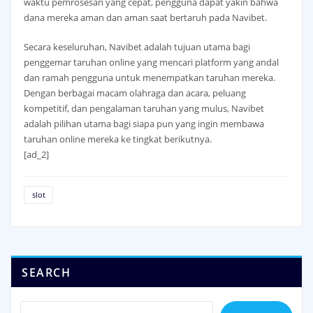
waktu pemrosesan yang cepat, pengguna dapat yakin bahwa
dana mereka aman dan aman saat bertaruh pada Navibet.
Secara keseluruhan, Navibet adalah tujuan utama bagi
penggemar taruhan online yang mencari platform yang andal
dan ramah pengguna untuk menempatkan taruhan mereka.
Dengan berbagai macam olahraga dan acara, peluang
kompetitif, dan pengalaman taruhan yang mulus, Navibet
adalah pilihan utama bagi siapa pun yang ingin membawa
taruhan online mereka ke tingkat berikutnya.
[ad_2]
slot
SEARCH