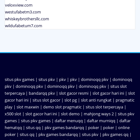
veloxview.com
westufabetm3.com
whiskeybrothersllc.com
wildufabetum7.com
situs pkv games
|
situs pkv
|
pkv
|
pkv
|
dominoqq pkv
|
dominoqq
pkv
|
dominoqq pkv
|
dominoqq pkv
|
dominoqq pkv
|
situs slot
terpercaya
|
bandarqq pkv
|
slot gacor resmi
|
slot gacor hari ini
|
slot
gacor hari ini
|
situs slot gacor
|
slot pg
|
slot anti rungkat
|
pragmatic
play
|
slot maxwin
|
demo slot pragmatic
|
situs slot terpercaya
|
x500 slot
|
slot gacor hari ini
|
slot demo
|
mahjong ways 2
|
situs pkv
games
|
situs pkv games
|
daftar menuqq
|
daftar murniqq
|
daftar
hematqq
|
situs qq
|
pkv games bandarqq
|
poker
|
poker
|
online
poker
|
situs qq
|
pkv games bandarqq
|
situs pkv
|
pkv games qq
|