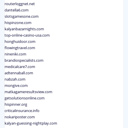
routerloggnet.net
dantella6.com
slotsgamesone.com
hispinzone.com
kalyanbazarnights.com
top-online-casino-usa.com
honghuidoor.com
flowingtravel.com
nineniki.com
brandiospecialists.com
medicalcare7.com
adtennaball.com
nabzah.com
mongive.com
matkagameresultsview.com
getsolutionsonline.com
hispinner.org
criticalinsurance.info
nokariposter.com
kalyan-guessing-nightplay.com