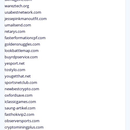
wareztech.org
usabestnetwork.com
jessepinkmanoutfit.com
umailsend.com
retarys.com
fasterformationcpf.com
goldensnuggles.com
lookbattlemap.com
buyrdpservice.com
yesport.net
tostylo.com
yougetthat.net
sportsnetclub.com
newbestcrypto.com
oxfordsave.com
iclassicgames.com
saung-artikel.com
fasthokivip2.com
observersports.com
cryptominingplus.com