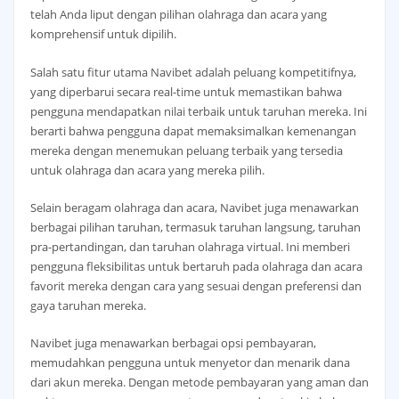
telah Anda liput dengan pilihan olahraga dan acara yang
komprehensif untuk dipilih.
Salah satu fitur utama Navibet adalah peluang kompetitifnya,
yang diperbarui secara real-time untuk memastikan bahwa
pengguna mendapatkan nilai terbaik untuk taruhan mereka. Ini
berarti bahwa pengguna dapat memaksimalkan kemenangan
mereka dengan menemukan peluang terbaik yang tersedia
untuk olahraga dan acara yang mereka pilih.
Selain beragam olahraga dan acara, Navibet juga menawarkan
berbagai pilihan taruhan, termasuk taruhan langsung, taruhan
pra-pertandingan, dan taruhan olahraga virtual. Ini memberi
pengguna fleksibilitas untuk bertaruh pada olahraga dan acara
favorit mereka dengan cara yang sesuai dengan preferensi dan
gaya taruhan mereka.
Navibet juga menawarkan berbagai opsi pembayaran,
memudahkan pengguna untuk menyetor dan menarik dana
dari akun mereka. Dengan metode pembayaran yang aman dan