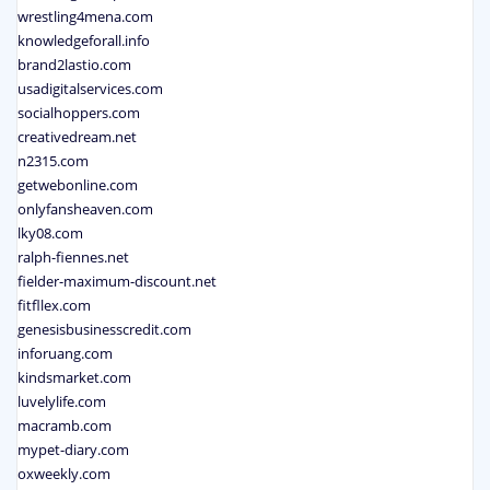
wrestling4mena.com
knowledgeforall.info
brand2lastio.com
usadigitalservices.com
socialhoppers.com
creativedream.net
n2315.com
getwebonline.com
onlyfansheaven.com
lky08.com
ralph-fiennes.net
fielder-maximum-discount.net
fitfllex.com
genesisbusinesscredit.com
inforuang.com
kindsmarket.com
luvelylife.com
macramb.com
mypet-diary.com
oxweekly.com