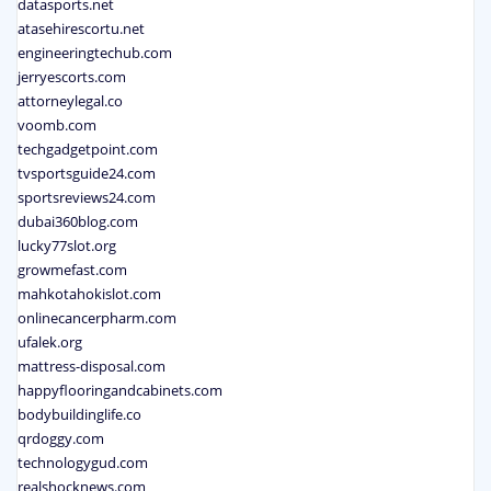
datasports.net
atasehirescortu.net
engineeringtechub.com
jerryescorts.com
attorneylegal.co
voomb.com
techgadgetpoint.com
tvsportsguide24.com
sportsreviews24.com
dubai360blog.com
lucky77slot.org
growmefast.com
mahkotahokislot.com
onlinecancerpharm.com
ufalek.org
mattress-disposal.com
happyflooringandcabinets.com
bodybuildinglife.co
qrdoggy.com
technologygud.com
realshocknews.com