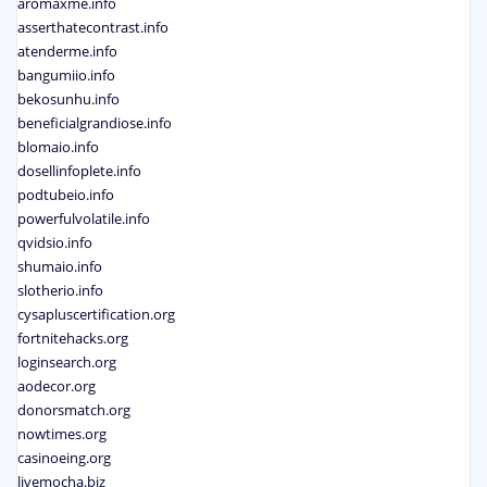
aromaxme.info
asserthatecontrast.info
atenderme.info
bangumiio.info
bekosunhu.info
beneficialgrandiose.info
blomaio.info
dosellinfoplete.info
podtubeio.info
powerfulvolatile.info
qvidsio.info
shumaio.info
slotherio.info
cysapluscertification.org
fortnitehacks.org
loginsearch.org
aodecor.org
donorsmatch.org
nowtimes.org
casinoeing.org
livemocha.biz