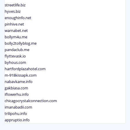
streetlife.biz
hyves.biz
enoughinfo.net
pinhive.net
warnabet.net
bollym4u.me
bolly2tollyblog.me
pandaclub.me
flyttevask.io
byhous.com
hartfordplazahotel.com
m-918kissapk.com
nabavkame.info
gakbiasa.com
iflowerhu.info
chicagocrystalconnection.com
imanabadii.com
trilipohu.info
appruptio.info