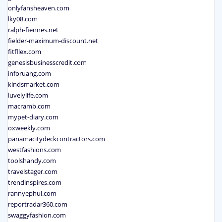
onlyfansheaven.com
lky08.com
ralph-fiennes.net
fielder-maximum-discount.net
fitfllex.com
genesisbusinesscredit.com
inforuang.com
kindsmarket.com
luvelylife.com
macramb.com
mypet-diary.com
oxweekly.com
panamacitydeckcontractors.com
westfashions.com
toolshandy.com
travelstager.com
trendinspires.com
rannyephul.com
reportradar360.com
swaggyfashion.com