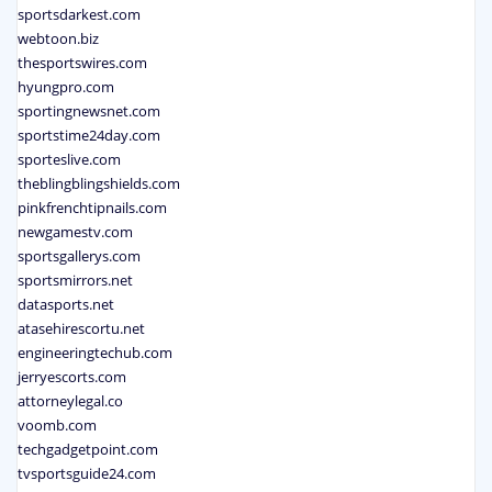
sportsdarkest.com
webtoon.biz
thesportswires.com
hyungpro.com
sportingnewsnet.com
sportstime24day.com
sporteslive.com
theblingblingshields.com
pinkfrenchtipnails.com
newgamestv.com
sportsgallerys.com
sportsmirrors.net
datasports.net
atasehirescortu.net
engineeringtechub.com
jerryescorts.com
attorneylegal.co
voomb.com
techgadgetpoint.com
tvsportsguide24.com