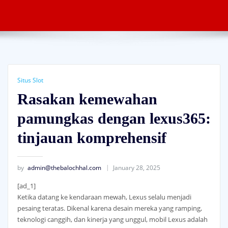
Situs Slot
Rasakan kemewahan
pamungkas dengan lexus365:
tinjauan komprehensif
by
admin@thebalochhal.com
January 28, 2025
[ad_1]
Ketika datang ke kendaraan mewah, Lexus selalu menjadi
pesaing teratas. Dikenal karena desain mereka yang ramping,
teknologi canggih, dan kinerja yang unggul, mobil Lexus adalah