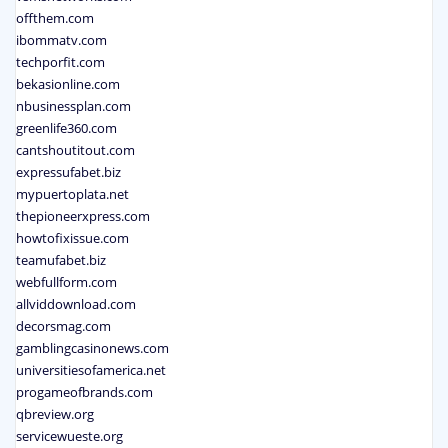
offthem.com
ibommatv.com
techporfit.com
bekasionline.com
nbusinessplan.com
greenlife360.com
cantshoutitout.com
expressufabet.biz
mypuertoplata.net
thepioneerxpress.com
howtofixissue.com
teamufabet.biz
webfullform.com
allviddownload.com
decorsmag.com
gamblingcasinonews.com
universitiesofamerica.net
progameofbrands.com
qbreview.org
servicewueste.org