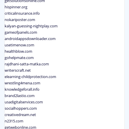
getsolutionsonline.com
hispinner.org
criticalinsurance.info
nokariposter.com
kalyan-guessing-nightplay.com
gameofpanels.com
androidappsdownloader.com
usetimenow.com
healthblow.com
gohelpmate.com
rajdhani-satta-matka.com
writerscraft.net
elearning-childprotection.com
wrestling4mena.com
knowledgeforall.info
brand2lastio.com
usadigitalservices.com
socialhoppers.com
creativedream.net
n2315.com
getwebonline.com