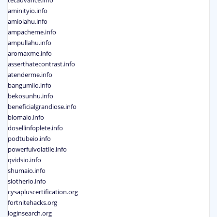
tecadvance.info
aminityio.info
amiolahu.info
ampacheme.info
ampullahu.info
aromaxme.info
asserthatecontrast.info
atenderme.info
bangumiio.info
bekosunhu.info
beneficialgrandiose.info
blomaio.info
dosellinfoplete.info
podtubeio.info
powerfulvolatile.info
qvidsio.info
shumaio.info
slotherio.info
cysapluscertification.org
fortnitehacks.org
loginsearch.org