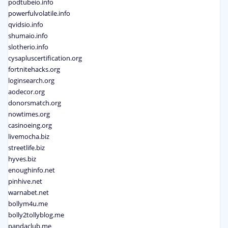
podtubeio.info
powerfulvolatile.info
qvidsio.info
shumaio.info
slotherio.info
cysapluscertification.org
fortnitehacks.org
loginsearch.org
aodecor.org
donorsmatch.org
nowtimes.org
casinoeing.org
livemocha.biz
streetlife.biz
hyves.biz
enoughinfo.net
pinhive.net
warnabet.net
bollym4u.me
bolly2tollyblog.me
pandaclub.me