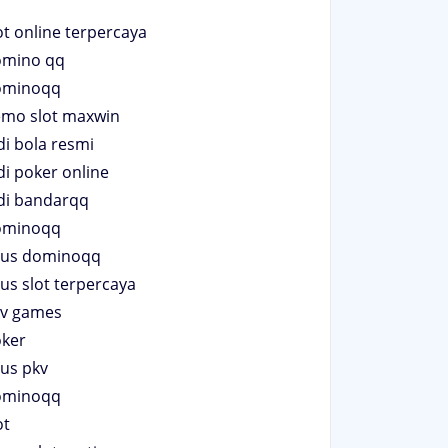
ot online terpercaya
omino qq
ominoqq
mo slot maxwin
di bola resmi
di poker online
di bandarqq
ominoqq
tus dominoqq
tus slot terpercaya
v games
ker
tus pkv
ominoqq
ot