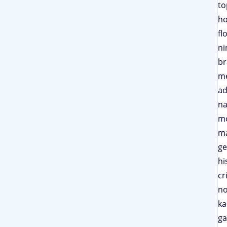
to
h
fl
ni
br
me
ad
n
m
ma
ge
hi
cr
no
ka
ga