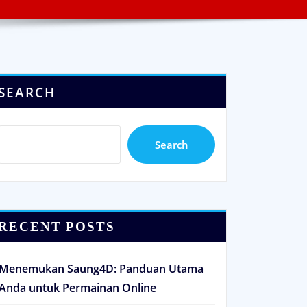
SEARCH
Search
RECENT POSTS
Menemukan Saung4D: Panduan Utama
Anda untuk Permainan Online