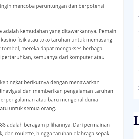
 ingin mencoba peruntungan dan berpotensi
ne adalah kemudahan yang ditawarkannya. Pemain
e kasino fisik atau toko taruhan untuk memasang
k tombol, mereka dapat mengakses berbagai
ipertaruhkan, semuanya dari komputer atau
e tingkat berikutnya dengan menawarkan
inavigasi dan memberikan pengalaman taruhan
 berpengalaman atau baru mengenal dunia
uatu untuk semua orang.
a88 adalah beragam pilihannya. Dari permainan
ck, dan roulette, hingga taruhan olahraga sepak