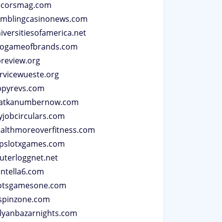
ecorsmag.com
mblingcasinonews.com
iversitiesofamerica.net
rogameofbrands.com
review.org
rvicewueste.org
ppyrevs.com
atkanumbernow.com
jobcirculars.com
althmoreoverfitness.com
pslotxgames.com
uterloggnet.net
ntella6.com
otsgamesone.com
spinzone.com
lyanbazarnights.com