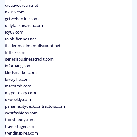
creativedream.net
n2315.com
getwebonline.com
onlyfansheaven.com
lky08.com
ralph-fiennes.net
fielder-maximum-discount.net
fitfllex.com
genesisbusinesscredit.com
inforuang.com
kindsmarket.com
luvelylife.com
macramb.com
mypet-diary.com
oxweekly.com
panamacitydeckcontractors.com
westfashions.com
toolshandy.com
travelstager.com
trendinspires.com