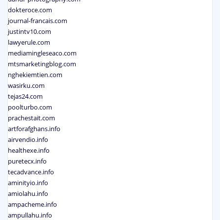
dokteroce.com
journal-francais.com
justintv10.com
lawyerule.com
mediamingleseaco.com
mtsmarketingblog.com
nghekiemtien.com
wasirku.com
tejas24.com
poolturbo.com
prachestait.com
artforafghans.info
airvendio.info
healthexe.info
puretecx.info
tecadvance.info
aminityio.info
amiolahu.info
ampacheme.info
ampullahu.info