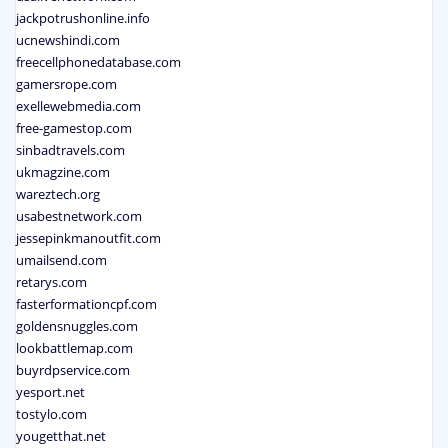
jackpotrushonline.info
ucnewshindi.com
freecellphonedatabase.com
gamersrope.com
exellewebmedia.com
free-gamestop.com
sinbadtravels.com
ukmagzine.com
wareztech.org
usabestnetwork.com
jessepinkmanoutfit.com
umailsend.com
retarys.com
fasterformationcpf.com
goldensnuggles.com
lookbattlemap.com
buyrdpservice.com
yesport.net
tostylo.com
yougetthat.net