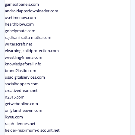
gameofpanels.com
androidappsdownloader.com
usetimenow.com
healthblow.com
gohelpmate.com
rajdhani-satta-matka.com
writerscraft.net
elearning-childprotection.com
wrestling4mena.com
knowledgeforall.info
brand2lastio.com
usadigitalservices.com
socialhoppers.com
creativedream.net
n2315.com
getwebonline.com
onlyfansheaven.com
lky08.com
ralph-fiennes.net
fielder-maximum-discount.net