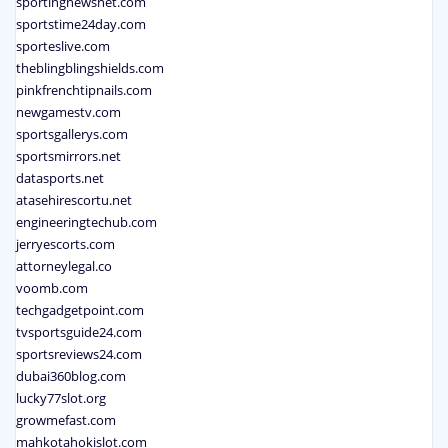
sportingnewsnet.com
sportstime24day.com
sporteslive.com
theblingblingshields.com
pinkfrenchtipnails.com
newgamestv.com
sportsgallerys.com
sportsmirrors.net
datasports.net
atasehirescortu.net
engineeringtechub.com
jerryescorts.com
attorneylegal.co
voomb.com
techgadgetpoint.com
tvsportsguide24.com
sportsreviews24.com
dubai360blog.com
lucky77slot.org
growmefast.com
mahkotahokislot.com