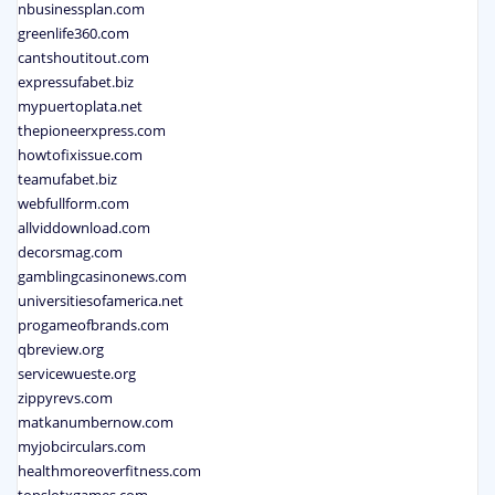
nbusinessplan.com
greenlife360.com
cantshoutitout.com
expressufabet.biz
mypuertoplata.net
thepioneerxpress.com
howtofixissue.com
teamufabet.biz
webfullform.com
allviddownload.com
decorsmag.com
gamblingcasinonews.com
universitiesofamerica.net
progameofbrands.com
qbreview.org
servicewueste.org
zippyrevs.com
matkanumbernow.com
myjobcirculars.com
healthmoreoverfitness.com
topslotxgames.com