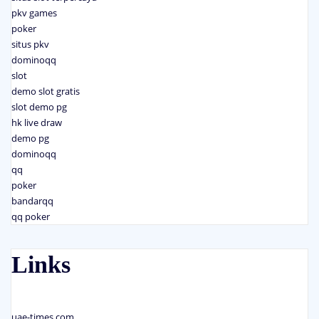
pkv games
poker
situs pkv
dominoqq
slot
demo slot gratis
slot demo pg
hk live draw
demo pg
dominoqq
qq
poker
bandarqq
qq poker
Links
uae-times.com