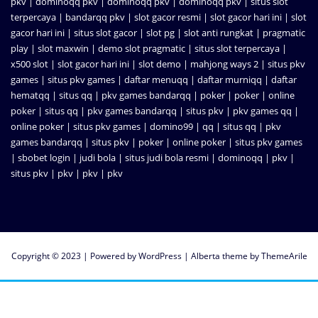
pkv
|
dominoqq pkv
|
dominoqq pkv
|
dominoqq pkv
|
situs slot
terpercaya
|
bandarqq pkv
|
slot gacor resmi
|
slot gacor hari ini
|
slot
gacor hari ini
|
situs slot gacor
|
slot pg
|
slot anti rungkat
|
pragmatic
play
|
slot maxwin
|
demo slot pragmatic
|
situs slot terpercaya
|
x500 slot
|
slot gacor hari ini
|
slot demo
|
mahjong ways 2
|
situs pkv
games
|
situs pkv games
|
daftar menuqq
|
daftar murniqq
|
daftar
hematqq
|
situs qq
|
pkv games bandarqq
|
poker
|
poker
|
online
poker
|
situs qq
|
pkv games bandarqq
|
situs pkv
|
pkv games qq
|
online poker
|
situs pkv games
|
domino99
|
qq
|
situs qq
|
pkv
games bandarqq
|
situs pkv
|
poker
|
online poker
|
situs pkv games
|
sbobet login
|
judi bola
|
situs judi bola resmi
|
dominoqq
|
pkv
|
situs pkv
|
pkv
|
pkv
|
pkv
Copyright © 2023 | Powered by
WordPress
|
Alberta theme by
ThemeArile