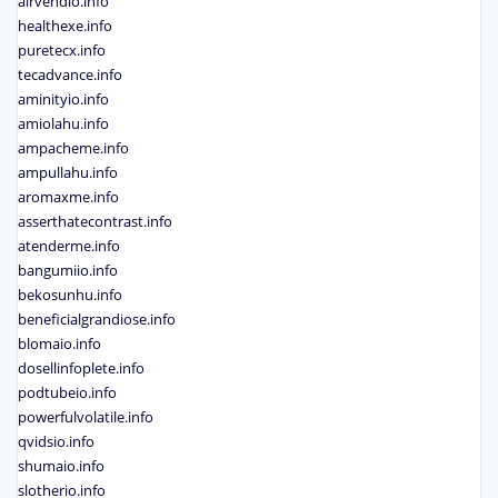
airvendio.info
healthexe.info
puretecx.info
tecadvance.info
aminityio.info
amiolahu.info
ampacheme.info
ampullahu.info
aromaxme.info
asserthatecontrast.info
atenderme.info
bangumiio.info
bekosunhu.info
beneficialgrandiose.info
blomaio.info
dosellinfoplete.info
podtubeio.info
powerfulvolatile.info
qvidsio.info
shumaio.info
slotherio.info