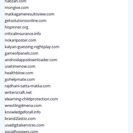
nabzah.com
mongive.com
matkagameresultsview.com
getsolutionsonline.com
hispinner.org
criticalinsurance.info
nokariposter.com
kalyan-guessing-nightplay.com
gameofpanels.com
androidappsdownloader.com
usetimenow.com
healthblow.com
gohelpmate.com
rajdhani-satta-matka.com
writerscraft.net
elearning-childprotection.com
wrestling4mena.com
knowledgeforall.info
brand2lastio.com
usadigitalservices.com
socialhoppers.com