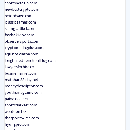
sportsnetclub.com
newbestcrypto.com
oxfordsave.com
iclassicgames.com
saung-artikel.com
fasthokivip2.com
observersports.com
cryptominingplus.com
aquinoticiaspe.com
longhairedfrenchbulldog.com
lawyersforhire.co
businemarket.com
matahari88play.net
moneydescriptor.com
youthsmagazine.com
painaidee.net
sportsdarkest.com
webtoon.biz
thesportswires.com
hyungpro.com