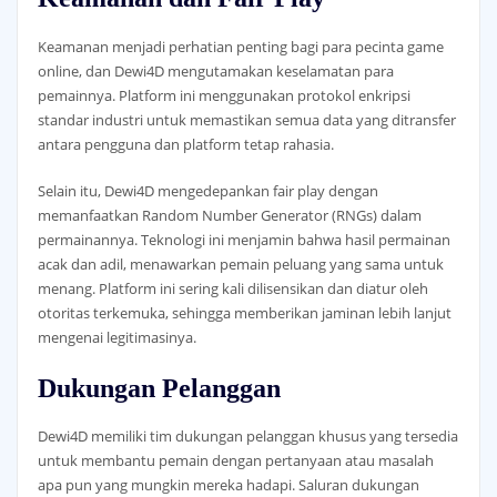
Keamanan menjadi perhatian penting bagi para pecinta game
online, dan Dewi4D mengutamakan keselamatan para
pemainnya. Platform ini menggunakan protokol enkripsi
standar industri untuk memastikan semua data yang ditransfer
antara pengguna dan platform tetap rahasia.
Selain itu, Dewi4D mengedepankan fair play dengan
memanfaatkan Random Number Generator (RNGs) dalam
permainannya. Teknologi ini menjamin bahwa hasil permainan
acak dan adil, menawarkan pemain peluang yang sama untuk
menang. Platform ini sering kali dilisensikan dan diatur oleh
otoritas terkemuka, sehingga memberikan jaminan lebih lanjut
mengenai legitimasinya.
Dukungan Pelanggan
Dewi4D memiliki tim dukungan pelanggan khusus yang tersedia
untuk membantu pemain dengan pertanyaan atau masalah
apa pun yang mungkin mereka hadapi. Saluran dukungan