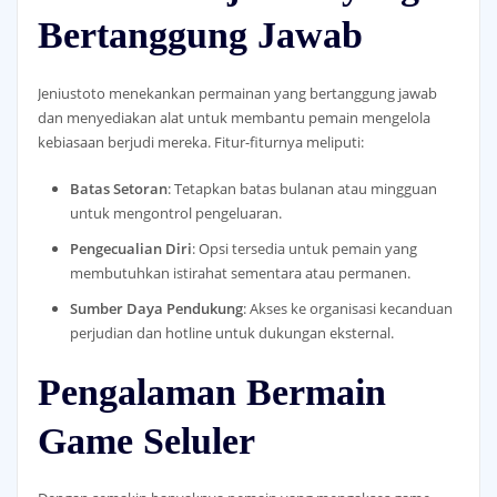
Bertanggung Jawab
Jeniustoto menekankan permainan yang bertanggung jawab
dan menyediakan alat untuk membantu pemain mengelola
kebiasaan berjudi mereka. Fitur-fiturnya meliputi:
Batas Setoran
: Tetapkan batas bulanan atau mingguan
untuk mengontrol pengeluaran.
Pengecualian Diri
: Opsi tersedia untuk pemain yang
membutuhkan istirahat sementara atau permanen.
Sumber Daya Pendukung
: Akses ke organisasi kecanduan
perjudian dan hotline untuk dukungan eksternal.
Pengalaman Bermain
Game Seluler