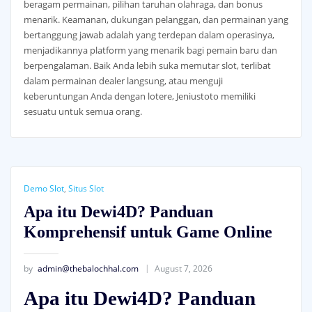
beragam permainan, pilihan taruhan olahraga, dan bonus
menarik. Keamanan, dukungan pelanggan, dan permainan yang
bertanggung jawab adalah yang terdepan dalam operasinya,
menjadikannya platform yang menarik bagi pemain baru dan
berpengalaman. Baik Anda lebih suka memutar slot, terlibat
dalam permainan dealer langsung, atau menguji
keberuntungan Anda dengan lotere, Jeniustoto memiliki
sesuatu untuk semua orang.
Demo Slot
,
Situs Slot
Apa itu Dewi4D? Panduan
Komprehensif untuk Game Online
by
admin@thebalochhal.com
August 7, 2026
Apa itu Dewi4D? Panduan