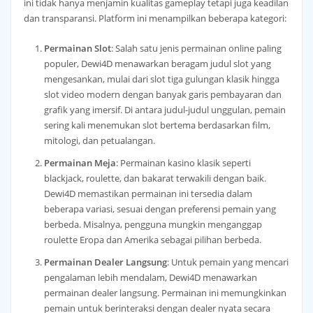
ini tidak hanya menjamin kualitas gameplay tetapi juga keadilan
dan transparansi. Platform ini menampilkan beberapa kategori:
Permainan Slot
: Salah satu jenis permainan online paling
populer, Dewi4D menawarkan beragam judul slot yang
mengesankan, mulai dari slot tiga gulungan klasik hingga
slot video modern dengan banyak garis pembayaran dan
grafik yang imersif. Di antara judul-judul unggulan, pemain
sering kali menemukan slot bertema berdasarkan film,
mitologi, dan petualangan.
Permainan Meja
: Permainan kasino klasik seperti
blackjack, roulette, dan bakarat terwakili dengan baik.
Dewi4D memastikan permainan ini tersedia dalam
beberapa variasi, sesuai dengan preferensi pemain yang
berbeda. Misalnya, pengguna mungkin menganggap
roulette Eropa dan Amerika sebagai pilihan berbeda.
Permainan Dealer Langsung
: Untuk pemain yang mencari
pengalaman lebih mendalam, Dewi4D menawarkan
permainan dealer langsung. Permainan ini memungkinkan
pemain untuk berinteraksi dengan dealer nyata secara