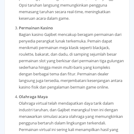
Opsi taruhan langsung memungkinkan pengguna
memasang taruhan secara real-time, meningkatkan
keseruan acara dalam game.
Permainan Kasino
Bagian kasino Gajibet mencakup beragam permainan dari
penyedia perangkat lunak terkemuka. Pemain dapat
menikmati permainan meja klasik seperti blackjack,
roulette, bakarat, dan dadu, di samping sejumlah besar
permainan slot yang berkisar dari permainan tiga gulungan
sederhana hingga mesin multi-baris yang kompleks
dengan berbagai tema dan fitur. Permainan dealer
langsung juga tersedia, menjembatani kesenjangan antara
kasino fisik dan pengalaman bermain game online.
Olahraga Maya
Olahraga virtual telah mendapatkan daya tarik dalam
industri taruhan, dan Gajibet merangkul tren ini dengan
menawarkan simulasi acara olahraga yang memungkinkan
pengguna bertaruh dalam lingkungan terkendali.
Permainan virtual ini sering kali menampilkan hasil yang