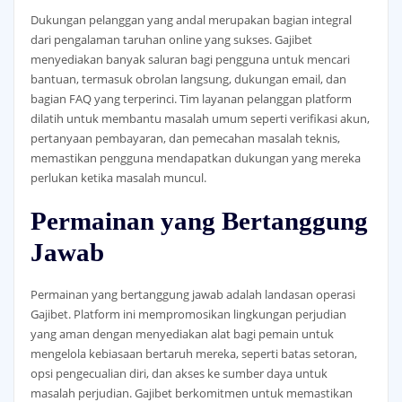
Dukungan pelanggan yang andal merupakan bagian integral
dari pengalaman taruhan online yang sukses. Gajibet
menyediakan banyak saluran bagi pengguna untuk mencari
bantuan, termasuk obrolan langsung, dukungan email, dan
bagian FAQ yang terperinci. Tim layanan pelanggan platform
dilatih untuk membantu masalah umum seperti verifikasi akun,
pertanyaan pembayaran, dan pemecahan masalah teknis,
memastikan pengguna mendapatkan dukungan yang mereka
perlukan ketika masalah muncul.
Permainan yang Bertanggung
Jawab
Permainan yang bertanggung jawab adalah landasan operasi
Gajibet. Platform ini mempromosikan lingkungan perjudian
yang aman dengan menyediakan alat bagi pemain untuk
mengelola kebiasaan bertaruh mereka, seperti batas setoran,
opsi pengecualian diri, dan akses ke sumber daya untuk
masalah perjudian. Gajibet berkomitmen untuk memastikan