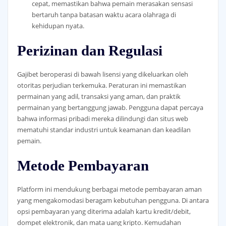
cepat, memastikan bahwa pemain merasakan sensasi
bertaruh tanpa batasan waktu acara olahraga di
kehidupan nyata.
Perizinan dan Regulasi
Gajibet beroperasi di bawah lisensi yang dikeluarkan oleh
otoritas perjudian terkemuka. Peraturan ini memastikan
permainan yang adil, transaksi yang aman, dan praktik
permainan yang bertanggung jawab. Pengguna dapat percaya
bahwa informasi pribadi mereka dilindungi dan situs web
mematuhi standar industri untuk keamanan dan keadilan
pemain.
Metode Pembayaran
Platform ini mendukung berbagai metode pembayaran aman
yang mengakomodasi beragam kebutuhan pengguna. Di antara
opsi pembayaran yang diterima adalah kartu kredit/debit,
dompet elektronik, dan mata uang kripto. Kemudahan