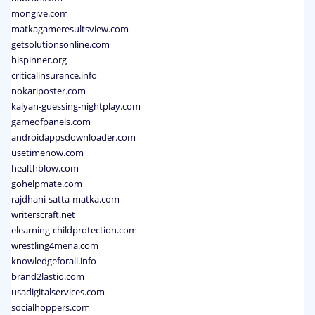
mongive.com
matkagameresultsview.com
getsolutionsonline.com
hispinner.org
criticalinsurance.info
nokariposter.com
kalyan-guessing-nightplay.com
gameofpanels.com
androidappsdownloader.com
usetimenow.com
healthblow.com
gohelpmate.com
rajdhani-satta-matka.com
writerscraft.net
elearning-childprotection.com
wrestling4mena.com
knowledgeforall.info
brand2lastio.com
usadigitalservices.com
socialhoppers.com