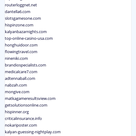
routerloggnet.net
dantella6.com
slotsgamesone.com
hispinzone.com
kalyanbazarnights.com
top-online-casino-usa.com
honghuidoor.com
flowingtravel.com
nineniki.com
brandiospecialists.com
medicalcare7.com
adtennaball.com
nabzah.com
mongive.com
matkagameresultsview.com
getsolutionsonline.com
hispinner.org
criticalinsurance.info
nokariposter.com
kalyan-guessing-nightplay.com