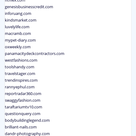
fitfllex.com
genesisbusinesscredit.com
inforuang.com
kindsmarket.com
luvelylife.com
macramb.com
mypet-diary.com
oxweekly.com
panamacitydeckcontractors.com
westfashions.com
toolshandy.com
travelstager.com
trendinspires.com
rannyephul.com
reportradar360.com
swaggyfashion.com
taraftariumtv10.com
questionquery.com
bodybuildinglegend.com
brilliant-nails.com
dandr-photography.com