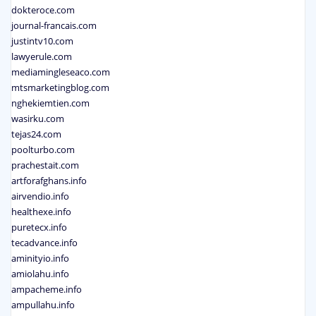
dokteroce.com
journal-francais.com
justintv10.com
lawyerule.com
mediamingleseaco.com
mtsmarketingblog.com
nghekiemtien.com
wasirku.com
tejas24.com
poolturbo.com
prachestait.com
artforafghans.info
airvendio.info
healthexe.info
puretecx.info
tecadvance.info
aminityio.info
amiolahu.info
ampacheme.info
ampullahu.info