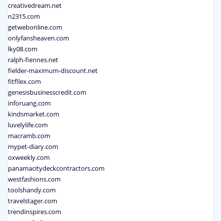
creativedream.net
n2315.com
getwebonline.com
onlyfansheaven.com
lky08.com
ralph-fiennes.net
fielder-maximum-discount.net
fitfllex.com
genesisbusinesscredit.com
inforuang.com
kindsmarket.com
luvelylife.com
macramb.com
mypet-diary.com
oxweekly.com
panamacitydeckcontractors.com
westfashions.com
toolshandy.com
travelstager.com
trendinspires.com