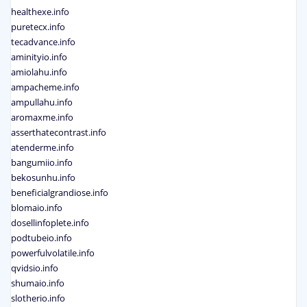
healthexe.info
puretecx.info
tecadvance.info
aminityio.info
amiolahu.info
ampacheme.info
ampullahu.info
aromaxme.info
asserthatecontrast.info
atenderme.info
bangumiio.info
bekosunhu.info
beneficialgrandiose.info
blomaio.info
dosellinfoplete.info
podtubeio.info
powerfulvolatile.info
qvidsio.info
shumaio.info
slotherio.info