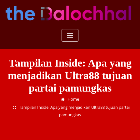
Skip
to
content
Tampilan Inside: Apa yang
menjadikan Ultra88 tujuan
partai pamungkas
Home
Tampilan Inside: Apa yang menjadikan Ultra88 tujuan partai
pamungkas