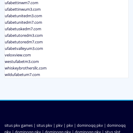
ufabettinwm7.com
ufabettinwum3.com
ufabetunitedm3.com
ufabetunitedm7.com
ufabetuskedm7.com
ufabetutoredm3.com
ufabetutoredm7.com
ufabetvalleyum3.com
veloxview.com
westufabetm3.com
whiskeybrothersllc.com
wildufabetum7.com
situs pkv games
|
situs pkv
|
pkv
|
pkv
|
dominoqq pkv
|
dominoqq
pkv
|
dominoqq pkv
|
dominoqq pkv
|
dominoqq pkv
|
situs slot