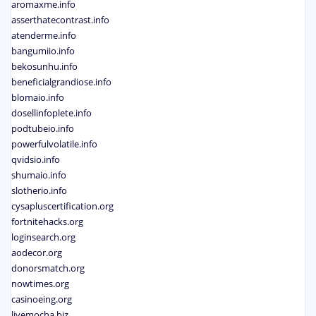
aromaxme.info
asserthatecontrast.info
atenderme.info
bangumiio.info
bekosunhu.info
beneficialgrandiose.info
blomaio.info
dosellinfoplete.info
podtubeio.info
powerfulvolatile.info
qvidsio.info
shumaio.info
slotherio.info
cysapluscertification.org
fortnitehacks.org
loginsearch.org
aodecor.org
donorsmatch.org
nowtimes.org
casinoeing.org
livemocha.biz