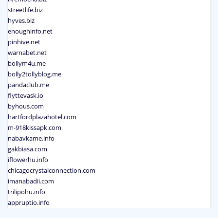
streetlife.biz
hyves.biz
enoughinfo.net
pinhive.net
warnabet.net
bollym4u.me
bolly2tollyblog.me
pandaclub.me
flyttevask.io
byhous.com
hartfordplazahotel.com
m-918kissapk.com
nabavkame.info
gakbiasa.com
iflowerhu.info
chicagocrystalconnection.com
imanabadii.com
trilipohu.info
appruptio.info