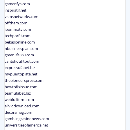
gamerifys.com
inspiratif.net
vsmsnetworks.com
offthem.com
ibommatv.com
techporfit.com
bekasionline.com
nbusinessplan.com
greenlife360.com
cantshoutitout.com
expressufabet.biz
mypuertoplata.net
thepioneerxpress.com
howtofixissue.com
teamufabet.biz
webfullform.com
allviddownload.com
decorsmag.com
gamblingcasinonews.com
universitiesofamerica.net