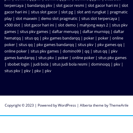
terpercaya
|
bandarqq pkv
|
slot gacor resmi
|
slot gacor hari ini
|
slot
gacor hari ini
|
situs slot gacor
|
slot pg
|
slot anti rungkat
|
pragmatic
play
|
slot maxwin
|
demo slot pragmatic
|
situs slot terpercaya
|
x500 slot
|
slot gacor hari ini
|
slot demo
|
mahjong ways 2
|
situs pkv
games
|
situs pkv games
|
daftar menuqq
|
daftar murniqq
|
daftar
hematqq
|
situs qq
|
pkv games bandarqq
|
poker
|
poker
|
online
poker
|
situs qq
|
pkv games bandarqq
|
situs pkv
|
pkv games qq
|
online poker
|
situs pkv games
|
domino99
|
qq
|
situs qq
|
pkv
games bandarqq
|
situs pkv
|
poker
|
online poker
|
situs pkv games
|
sbobet login
|
judi bola
|
situs judi bola resmi
|
dominoqq
|
pkv
|
situs pkv
|
pkv
|
pkv
|
pkv
Copyright © 2023 | Powered by
WordPress
|
Alberta theme by
ThemeArile