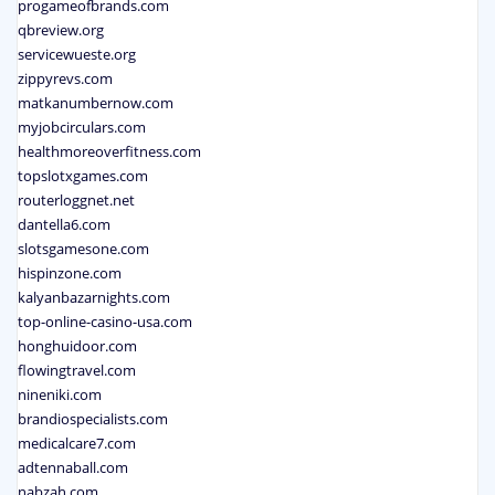
progameofbrands.com
qbreview.org
servicewueste.org
zippyrevs.com
matkanumbernow.com
myjobcirculars.com
healthmoreoverfitness.com
topslotxgames.com
routerloggnet.net
dantella6.com
slotsgamesone.com
hispinzone.com
kalyanbazarnights.com
top-online-casino-usa.com
honghuidoor.com
flowingtravel.com
nineniki.com
brandiospecialists.com
medicalcare7.com
adtennaball.com
nabzah.com