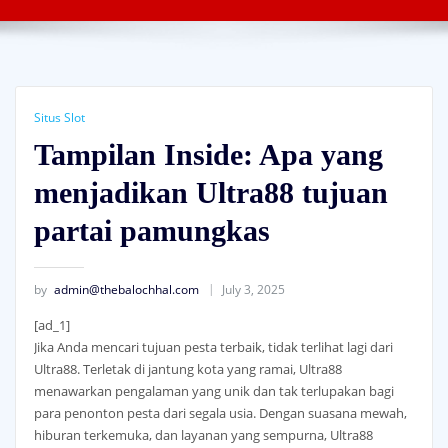
Situs Slot
Tampilan Inside: Apa yang
menjadikan Ultra88 tujuan
partai pamungkas
by
admin@thebalochhal.com
July 3, 2025
[ad_1]
Jika Anda mencari tujuan pesta terbaik, tidak terlihat lagi dari
Ultra88. Terletak di jantung kota yang ramai, Ultra88
menawarkan pengalaman yang unik dan tak terlupakan bagi
para penonton pesta dari segala usia. Dengan suasana mewah,
hiburan terkemuka, dan layanan yang sempurna, Ultra88