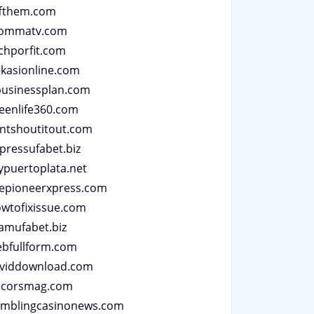
fthem.com
bommatv.com
chporfit.com
kasionline.com
usinessplan.com
eenlife360.com
ntshoutitout.com
pressufabet.biz
puertoplata.net
epioneerxpress.com
wtofixissue.com
amufabet.biz
bfullform.com
lviddownload.com
ecorsmag.com
mblingcasinonews.com