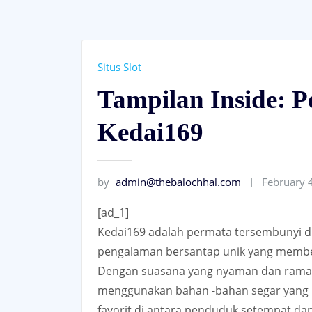
Situs Slot
Tampilan Inside: 
Kedai169
by
admin@thebalochhal.com
February 
[ad_1]
Kedai169 adalah permata tersembunyi di
pengalaman bersantap unik yang membeda
Dengan suasana yang nyaman dan ramah
menggunakan bahan -bahan segar yang b
favorit di antara penduduk setempat da