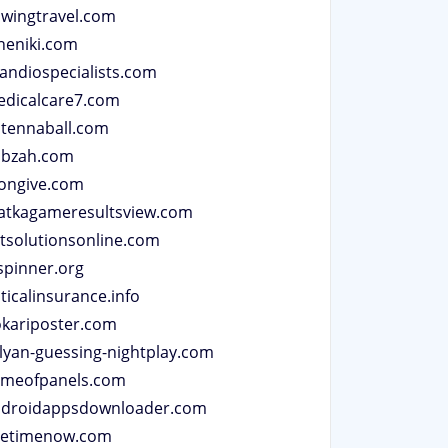
owingtravel.com
neniki.com
andiospecialists.com
dicalcare7.com
tennaball.com
abzah.com
ongive.com
tkagameresultsview.com
tsolutionsonline.com
spinner.org
iticalinsurance.info
kariposter.com
lyan-guessing-nightplay.com
meofpanels.com
droidappsdownloader.com
setimenow.com