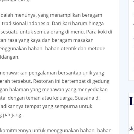
69 adalah menunya, yang menampilkan beragam
 tradisional Indonesia. Dari kari harum hingga
 sesuatu untuk semua orang di menu. Para koki di
an rasa yang kaya dan beragam masakan
menggunakan bahan -bahan otentik dan metode
hidangan.
a menawarkan pengalaman bersantap unik yang
erah tersebut. Restoran ini bertempat di gedung
dengan halaman yang menawan yang menyediakan
ai dengan teman atau keluarga. Suasana di
adikannya tempat yang sempurna untuk
g panjang.
sl
lah komitmennya untuk menggunakan bahan -bahan