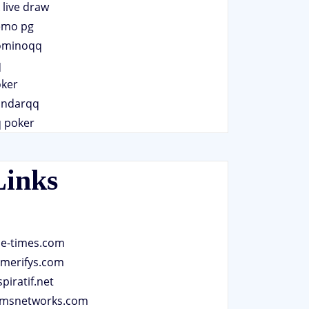
 live draw
emo pg
ominoqq
q
ker
andarqq
 poker
Links
e-times.com
merifys.com
spiratif.net
smsnetworks.com