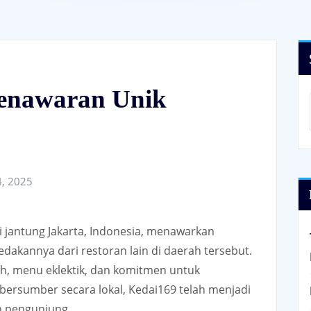
Penawaran Unik
4, 2025
 jantung Jakarta, Indonesia, menawarkan
kannya dari restoran lain di daerah tersebut.
, menu eklektik, dan komitmen untuk
ersumber secara lokal, Kedai169 telah menjadi
n pengunjung.