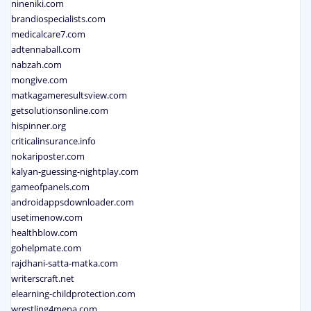
nineniki.com
brandiospecialists.com
medicalcare7.com
adtennaball.com
nabzah.com
mongive.com
matkagameresultsview.com
getsolutionsonline.com
hispinner.org
criticalinsurance.info
nokariposter.com
kalyan-guessing-nightplay.com
gameofpanels.com
androidappsdownloader.com
usetimenow.com
healthblow.com
gohelpmate.com
rajdhani-satta-matka.com
writerscraft.net
elearning-childprotection.com
wrestling4mena.com