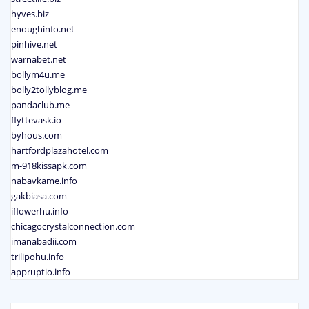
hyves.biz
enoughinfo.net
pinhive.net
warnabet.net
bollym4u.me
bolly2tollyblog.me
pandaclub.me
flyttevask.io
byhous.com
hartfordplazahotel.com
m-918kissapk.com
nabavkame.info
gakbiasa.com
iflowerhu.info
chicagocrystalconnection.com
imanabadii.com
trilipohu.info
appruptio.info