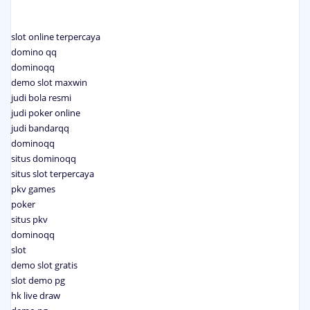
slot online terpercaya
domino qq
dominoqq
demo slot maxwin
judi bola resmi
judi poker online
judi bandarqq
dominoqq
situs dominoqq
situs slot terpercaya
pkv games
poker
situs pkv
dominoqq
slot
demo slot gratis
slot demo pg
hk live draw