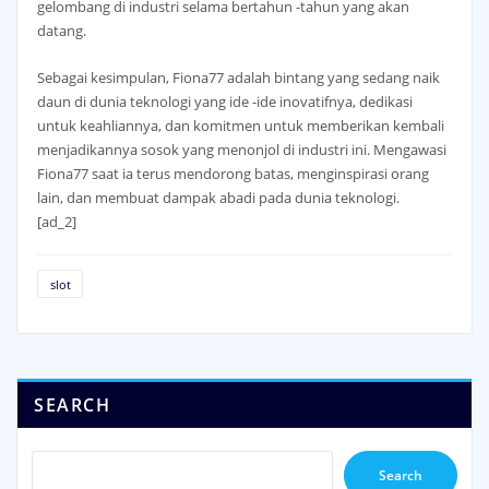
gelombang di industri selama bertahun -tahun yang akan
datang.
Sebagai kesimpulan, Fiona77 adalah bintang yang sedang naik
daun di dunia teknologi yang ide -ide inovatifnya, dedikasi
untuk keahliannya, dan komitmen untuk memberikan kembali
menjadikannya sosok yang menonjol di industri ini. Mengawasi
Fiona77 saat ia terus mendorong batas, menginspirasi orang
lain, dan membuat dampak abadi pada dunia teknologi.
[ad_2]
slot
SEARCH
Search