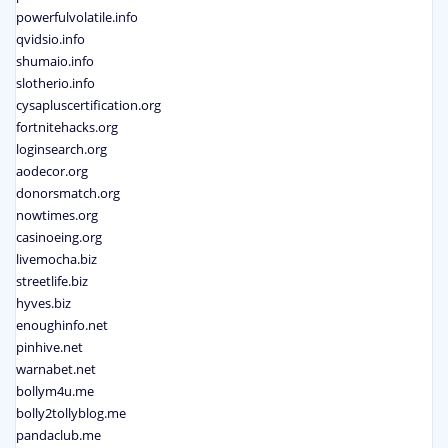
powerfulvolatile.info
qvidsio.info
shumaio.info
slotherio.info
cysapluscertification.org
fortnitehacks.org
loginsearch.org
aodecor.org
donorsmatch.org
nowtimes.org
casinoeing.org
livemocha.biz
streetlife.biz
hyves.biz
enoughinfo.net
pinhive.net
warnabet.net
bollym4u.me
bolly2tollyblog.me
pandaclub.me