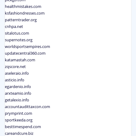
healthmistakes.com
ksfashiondresses.com
patterntrader.org
cnhpa.net
sitalotus.com
supernotes.org
worldsportsempires.com
updatecentral360.com
katamastah.com
zqscore.net
aseleraio.info
asticio.info
egardenio.info
arxteamio.info
getalexio.info
accountaudittaxcon.com
prymprint.com
sportkeeda.org
besttimespend.com
careandcure.biz