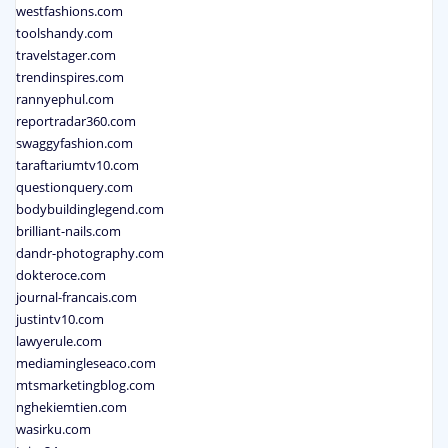
westfashions.com
toolshandy.com
travelstager.com
trendinspires.com
rannyephul.com
reportradar360.com
swaggyfashion.com
taraftariumtv10.com
questionquery.com
bodybuildinglegend.com
brilliant-nails.com
dandr-photography.com
dokteroce.com
journal-francais.com
justintv10.com
lawyerule.com
mediamingleseaco.com
mtsmarketingblog.com
nghekiemtien.com
wasirku.com