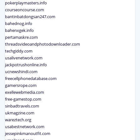
pokerplaymasters.info
courseoncourse.com
bantinbatdongsan247.com
bahednog.info
bahenxgek.info
pertamaskre.com
threadsvideoandphotodownloader.com
techgiddy.com
usalivenetwork.com
jackpotrushonline.info
ucnewshindi.com
freecellphonedatabase.com
gamersrope.com
exellewebmedia.com
free-gamestop.com
sinbadtravels.com
ukmagzine.com
wareztech.org
usabestnetwork.com
jessepinkmanoutfit.com