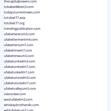
thecapitalpowers.com
tobabet88slot3.com
todayscurrentnews.com
totobet77.asia
totobet77.org
trendingpublication.com
ufabettererum3.com
ufabettermentm4.com
ufabettersum7.com
ufabettinwm7.com
ufabettinwum3.com
ufabetunitedm3.com
ufabetunitedm7.com
ufabetuskedm7.com
ufabetutoredm3.com
ufabetutoredm7.com
ufabetvalleyum3.com
veloxview.com
westufabetm3.com
whiskeybrothersllc.com
wildufabetum7.com