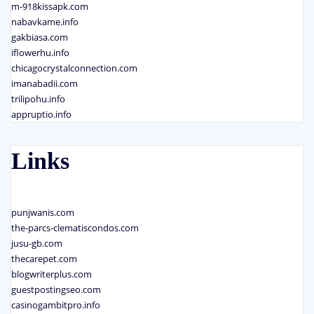
m-918kissapk.com
nabavkame.info
gakbiasa.com
iflowerhu.info
chicagocrystalconnection.com
imanabadii.com
trilipohu.info
appruptio.info
Links
punjwanis.com
the-parcs-clematiscondos.com
jusu-gb.com
thecarepet.com
blogwriterplus.com
guestpostingseo.com
casinogambitpro.info