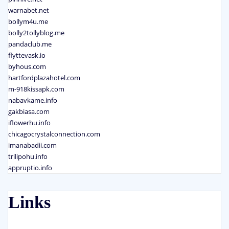
warnabet.net
bollym4u.me
bolly2tollyblog.me
pandaclub.me
flyttevask.io
byhous.com
hartfordplazahotel.com
m-918kissapk.com
nabavkame.info
gakbiasa.com
iflowerhu.info
chicagocrystalconnection.com
imanabadii.com
trilipohu.info
appruptio.info
Links