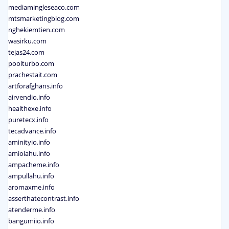
mediamingleseaco.com
mtsmarketingblog.com
nghekiemtien.com
wasirku.com
tejas24.com
poolturbo.com
prachestait.com
artforafghans.info
airvendio.info
healthexe.info
puretecx.info
tecadvance.info
aminityio.info
amiolahu.info
ampacheme.info
ampullahu.info
aromaxme.info
asserthatecontrast.info
atenderme.info
bangumiio.info