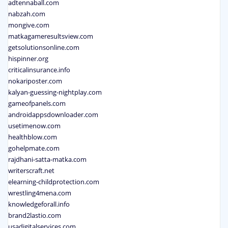
adtennaball.com
nabzah.com
mongive.com
matkagameresultsview.com
getsolutionsonline.com
hispinner.org
criticalinsurance.info
nokariposter.com
kalyan-guessing-nightplay.com
gameofpanels.com
androidappsdownloader.com
usetimenow.com
healthblow.com
gohelpmate.com
rajdhani-satta-matka.com
writerscraft.net
elearning-childprotection.com
wrestling4mena.com
knowledgeforall.info
brand2lastio.com
usadigitalservices.com