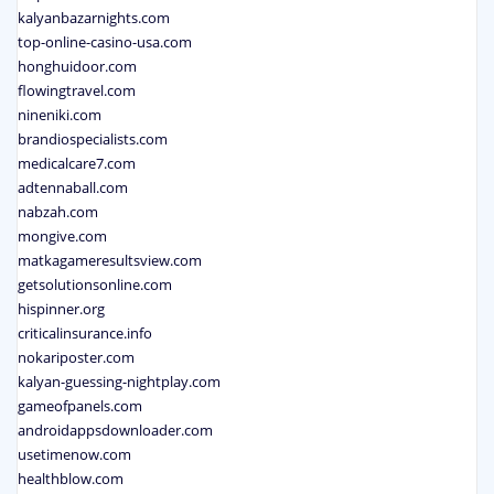
kalyanbazarnights.com
top-online-casino-usa.com
honghuidoor.com
flowingtravel.com
nineniki.com
brandiospecialists.com
medicalcare7.com
adtennaball.com
nabzah.com
mongive.com
matkagameresultsview.com
getsolutionsonline.com
hispinner.org
criticalinsurance.info
nokariposter.com
kalyan-guessing-nightplay.com
gameofpanels.com
androidappsdownloader.com
usetimenow.com
healthblow.com