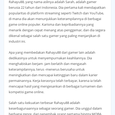
Rahayu88, yang nama aslinya adalah Sarah, adalah gamer
berusia 22 tahun dari Indonesia. Dia pertama kali mendapatkan
popularitas di platform streaming seperti Twitch dan YouTube,
di mana dia akan menunjukkan keterampilannya di berbagai
game online populer. Karisma dan kepribadiannya yang
menarik dengan cepat menang atas penggemar, dan dia segera
dikenal sebagai salah satu gamer yang paling menjanjikan di
industri ini.
Apa yang membedakan Rahayu88 dari gamer lain adalah
dedikasinya untuk menyempurnakan keahliannya. Dia
menghabiskan berjam -jam berlatih dan mengasah
keterampilannya, terus -menerus berusaha untuk
meningkatkan dan mencapai ketinggian baru dalam karier
permainannya. Kerja kerasnya telah terbayar, karena ia telah
mencapai hasil yang mengesankan di berbagai turnamen dan
kompetisi game online.
Salah satu kekuatan terbesar Rahayu88 adalah
keserbagunaannya sebagai seorang gamer. Dia unggul dalam
berbagai genre, dari penembak orang pertama hingga MOBA