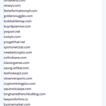
umailsend.com
retarys.com
fasterformationcpf.com
goldensnuggles.com
lookbattlemap.com
buyrdpservice.com
yesport.net
tostylo.com
yougetthat.net
sportsnetclub.com
newbestcrypto.com
oxfordsave.com
iclassicgames.com
saung-artikel.com
fasthokivip2.com
observersports.com
cryptominingplus.com
aquinoticiaspe.com
longhairedfrenchbulldog.com
lawyersforhire.co
businemarket.com