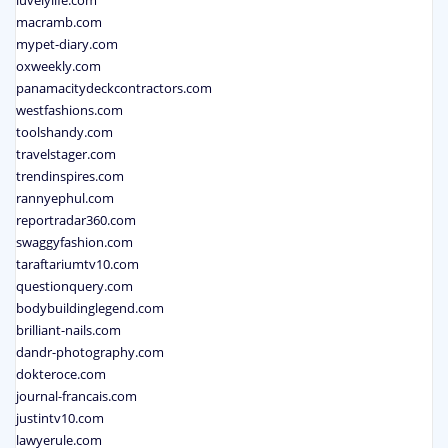
luvelylife.com
macramb.com
mypet-diary.com
oxweekly.com
panamacitydeckcontractors.com
westfashions.com
toolshandy.com
travelstager.com
trendinspires.com
rannyephul.com
reportradar360.com
swaggyfashion.com
taraftariumtv10.com
questionquery.com
bodybuildinglegend.com
brilliant-nails.com
dandr-photography.com
dokteroce.com
journal-francais.com
justintv10.com
lawyerule.com