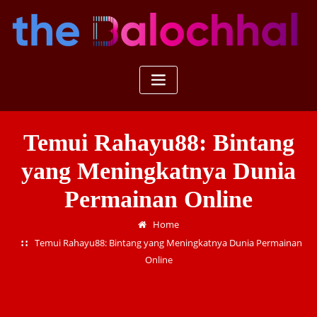
Skip
to
content
Temui Rahayu88: Bintang
yang Meningkatnya Dunia
Permainan Online
Home
Temui Rahayu88: Bintang yang Meningkatnya Dunia Permainan
Online