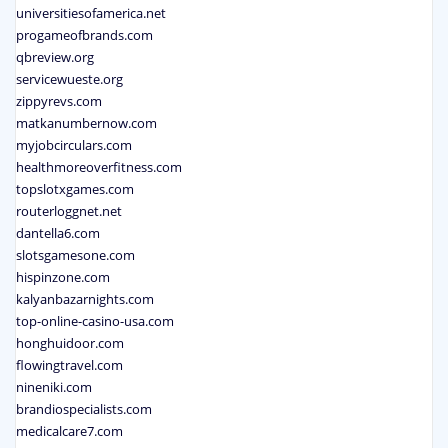
universitiesofamerica.net
progameofbrands.com
qbreview.org
servicewueste.org
zippyrevs.com
matkanumbernow.com
myjobcirculars.com
healthmoreoverfitness.com
topslotxgames.com
routerloggnet.net
dantella6.com
slotsgamesone.com
hispinzone.com
kalyanbazarnights.com
top-online-casino-usa.com
honghuidoor.com
flowingtravel.com
nineniki.com
brandiospecialists.com
medicalcare7.com