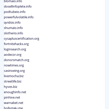
blomaio.info
dosellinfoplete.info
podtubeio.info
powerfulvolatile.info
qvidsio.info
shumaio.info
slotherio.info
cysapluscertification.org
fortnitehacks.org
loginsearch.org
aodecor.org
donorsmatch.org
nowtimes.org
casinoeing.org
livemocha.biz
streetlife.biz
hyves.biz
enoughinfo.net
pinhive.net
warnabet.net
bollym4u.me