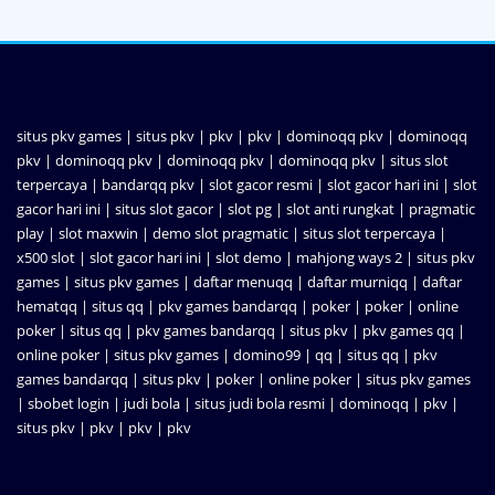
situs pkv games
|
situs pkv
|
pkv
|
pkv
|
dominoqq pkv
|
dominoqq
pkv
|
dominoqq pkv
|
dominoqq pkv
|
dominoqq pkv
|
situs slot
terpercaya
|
bandarqq pkv
|
slot gacor resmi
|
slot gacor hari ini
|
slot
gacor hari ini
|
situs slot gacor
|
slot pg
|
slot anti rungkat
|
pragmatic
play
|
slot maxwin
|
demo slot pragmatic
|
situs slot terpercaya
|
x500 slot
|
slot gacor hari ini
|
slot demo
|
mahjong ways 2
|
situs pkv
games
|
situs pkv games
|
daftar menuqq
|
daftar murniqq
|
daftar
hematqq
|
situs qq
|
pkv games bandarqq
|
poker
|
poker
|
online
poker
|
situs qq
|
pkv games bandarqq
|
situs pkv
|
pkv games qq
|
online poker
|
situs pkv games
|
domino99
|
qq
|
situs qq
|
pkv
games bandarqq
|
situs pkv
|
poker
|
online poker
|
situs pkv games
|
sbobet login
|
judi bola
|
situs judi bola resmi
|
dominoqq
|
pkv
|
situs pkv
|
pkv
|
pkv
|
pkv