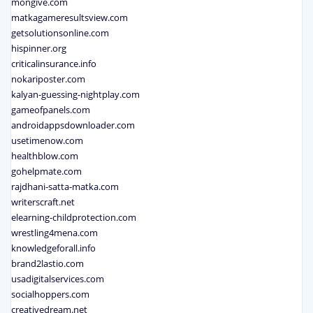
mongive.com
matkagameresultsview.com
getsolutionsonline.com
hispinner.org
criticalinsurance.info
nokariposter.com
kalyan-guessing-nightplay.com
gameofpanels.com
androidappsdownloader.com
usetimenow.com
healthblow.com
gohelpmate.com
rajdhani-satta-matka.com
writerscraft.net
elearning-childprotection.com
wrestling4mena.com
knowledgeforall.info
brand2lastio.com
usadigitalservices.com
socialhoppers.com
creativedream.net