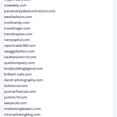
oxweekly.com
panamacitydeckcontractors.com
westfashions.com
toolshandy.com
travelstager.com
trendinspires.com
rannyephul.com
reportradar360.com
swaggyfashion.com
taraftariumtv10.com
questionquery.com
bodybuildinglegend.com
brilliant-nails.com
dandr-photography.com
dokteroce.com
journal-francais.com
justintv10.com
lawyerule.com
mediamingleseaco.com
mtsmarketingblog.com