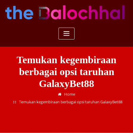
Skip
to
content
Temukan kegembiraan
berbagai opsi taruhan
GalaxyBet88
Home
Temukan kegembiraan berbagai opsi taruhan GalaxyBet88