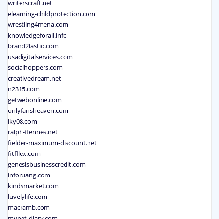
writerscraft.net
elearning-childprotection.com
wrestling4mena.com
knowledgeforall.info
brand2lastio.com
usadigitalservices.com
socialhoppers.com
creativedream.net
n2315.com
getwebonline.com
onlyfansheaven.com
lky08.com
ralph-fiennes.net
fielder-maximum-discount.net
fitfllex.com
genesisbusinesscredit.com
inforuang.com
kindsmarket.com
luvelylife.com
macramb.com
mypet-diary.com