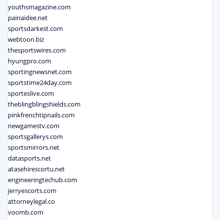
youthsmagazine.com
painaidee.net
sportsdarkest.com
webtoon.biz
thesportswires.com
hyungpro.com
sportingnewsnet.com
sportstime24day.com
sporteslive.com
theblingblingshields.com
pinkfrenchtipnails.com
newgamestv.com
sportsgallerys.com
sportsmirrors.net
datasports.net
atasehirescortu.net
engineeringtechub.com
jerryescorts.com
attorneylegal.co
voomb.com