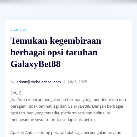
Situs Slot
Temukan kegembiraan
berbagai opsi taruhan
GalaxyBet88
by
admin@thebalochhal.com
July 8, 2025
[ad_1]
Jika Anda mencari pengalaman taruhan yang mendebarkan dan
beragam, tidak terlihat lagi dari GalaxyBet88. Dengan berbagai
opsi taruhan yang tersedia, platform taruhan online ini
menawarkan sesuatu untuk setiap jenis bettor.
Apakah Anda seorang petaruh olahraga berpengalaman atau