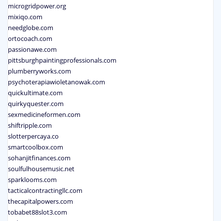
microgridpower.org
mixiqo.com
needglobe.com
ortocoach.com
passionawe.com
pittsburghpaintingprofessionals.com
plumberryworks.com
psychoterapiawioletanowak.com
quickultimate.com
quirkyquester.com
sexmedicineformen.com
shiftripple.com
slotterpercaya.co
smartcoolbox.com
sohanjitfinances.com
soulfulhousemusic.net
sparklooms.com
tacticalcontractingllc.com
thecapitalpowers.com
tobabet88slot3.com