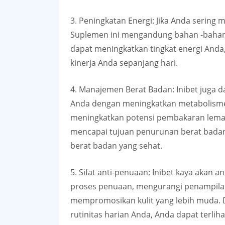
3. Peningkatan Energi: Jika Anda sering
Suplemen ini mengandung bahan -bahan s
dapat meningkatkan tingkat energi And
kinerja Anda sepanjang hari.
4. Manajemen Berat Badan: Inibet juga
Anda dengan meningkatkan metabolisme
meningkatkan potensi pembakaran lema
mencapai tujuan penurunan berat badan
berat badan yang sehat.
5. Sifat anti-penuaan: Inibet kaya aka
proses penuaan, mengurangi penampilan 
mempromosikan kulit yang lebih muda.
rutinitas harian Anda, Anda dapat terlih