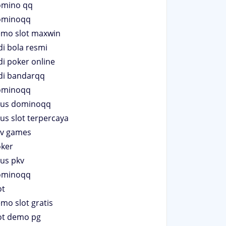
omino qq
ominoqq
mo slot maxwin
di bola resmi
di poker online
di bandarqq
ominoqq
tus dominoqq
tus slot terpercaya
v games
ker
tus pkv
ominoqq
ot
mo slot gratis
ot demo pg