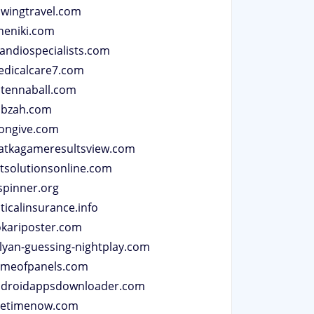
owingtravel.com
neniki.com
andiospecialists.com
dicalcare7.com
tennaball.com
abzah.com
ongive.com
tkagameresultsview.com
tsolutionsonline.com
spinner.org
iticalinsurance.info
kariposter.com
lyan-guessing-nightplay.com
meofpanels.com
droidappsdownloader.com
setimenow.com