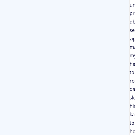
un
p
qb
se
zi
m
my
he
to
ro
da
sl
hi
ka
to
h