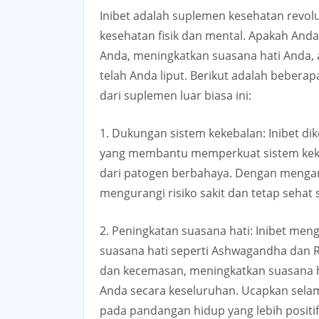
Inibet adalah suplemen kesehatan revo
kesehatan fisik dan mental. Apakah And
Anda, meningkatkan suasana hati Anda, a
telah Anda liput. Berikut adalah bebera
dari suplemen luar biasa ini:
1. Dukungan sistem kekebalan: Inibet di
yang membantu memperkuat sistem kek
dari patogen berbahaya. Dengan mengamb
mengurangi risiko sakit dan tetap sehat
2. Peningkatan suasana hati: Inibet m
suasana hati seperti Ashwagandha dan 
dan kecemasan, meningkatkan suasana h
Anda secara keseluruhan. Ucapkan selam
pada pandangan hidup yang lebih positif