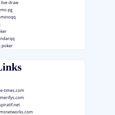
 live draw
emo pg
ominoqq
q
ker
andarqq
 poker
Links
e-times.com
merifys.com
spiratif.net
smsnetworks.com