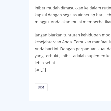
Inibet mudah dimasukkan ke dalam rutin
kapsul dengan segelas air setiap hari, le
minggu, Anda akan mulai memperhatikan 
Jangan biarkan tuntutan kehidupan mo
kesejahteraan Anda. Temukan manfaat lua
Anda hari ini. Dengan perpaduan kuat d
yang terbukti, Inibet adalah suplemen k
lebih sehat.
[ad_2]
slot