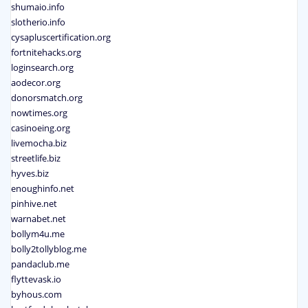
shumaio.info
slotherio.info
cysapluscertification.org
fortnitehacks.org
loginsearch.org
aodecor.org
donorsmatch.org
nowtimes.org
casinoeing.org
livemocha.biz
streetlife.biz
hyves.biz
enoughinfo.net
pinhive.net
warnabet.net
bollym4u.me
bolly2tollyblog.me
pandaclub.me
flyttevask.io
byhous.com