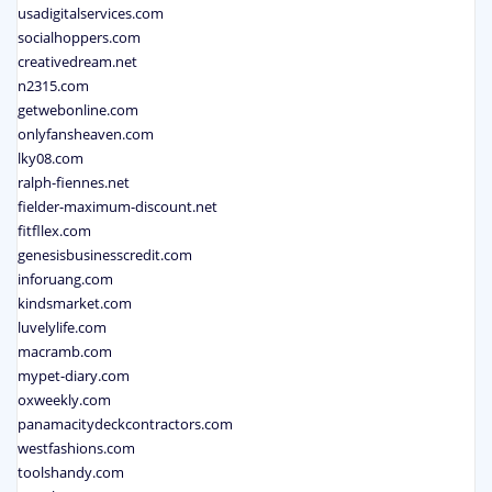
usadigitalservices.com
socialhoppers.com
creativedream.net
n2315.com
getwebonline.com
onlyfansheaven.com
lky08.com
ralph-fiennes.net
fielder-maximum-discount.net
fitfllex.com
genesisbusinesscredit.com
inforuang.com
kindsmarket.com
luvelylife.com
macramb.com
mypet-diary.com
oxweekly.com
panamacitydeckcontractors.com
westfashions.com
toolshandy.com