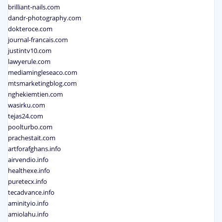
brilliant-nails.com
dandr-photography.com
dokteroce.com
journal-francais.com
justintv10.com
lawyerule.com
mediamingleseaco.com
mtsmarketingblog.com
nghekiemtien.com
wasirku.com
tejas24.com
poolturbo.com
prachestait.com
artforafghans.info
airvendio.info
healthexe.info
puretecx.info
tecadvance.info
aminityio.info
amiolahu.info