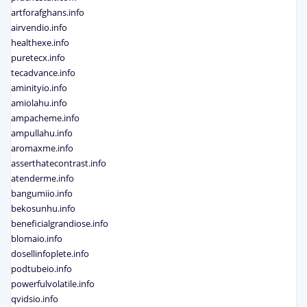
artforafghans.info
airvendio.info
healthexe.info
puretecx.info
tecadvance.info
aminityio.info
amiolahu.info
ampacheme.info
ampullahu.info
aromaxme.info
asserthatecontrast.info
atenderme.info
bangumiio.info
bekosunhu.info
beneficialgrandiose.info
blomaio.info
dosellinfoplete.info
podtubeio.info
powerfulvolatile.info
qvidsio.info