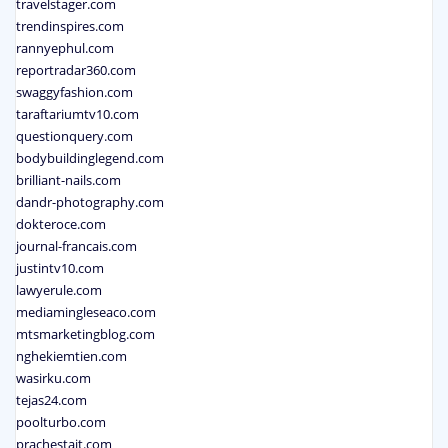
travelstager.com
trendinspires.com
rannyephul.com
reportradar360.com
swaggyfashion.com
taraftariumtv10.com
questionquery.com
bodybuildinglegend.com
brilliant-nails.com
dandr-photography.com
dokteroce.com
journal-francais.com
justintv10.com
lawyerule.com
mediamingleseaco.com
mtsmarketingblog.com
nghekiemtien.com
wasirku.com
tejas24.com
poolturbo.com
prachestait.com