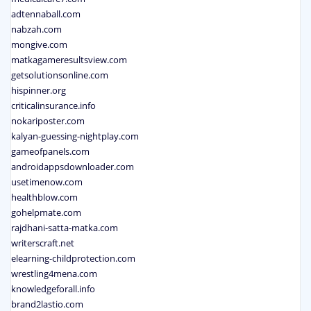
adtennaball.com
nabzah.com
mongive.com
matkagameresultsview.com
getsolutionsonline.com
hispinner.org
criticalinsurance.info
nokariposter.com
kalyan-guessing-nightplay.com
gameofpanels.com
androidappsdownloader.com
usetimenow.com
healthblow.com
gohelpmate.com
rajdhani-satta-matka.com
writerscraft.net
elearning-childprotection.com
wrestling4mena.com
knowledgeforall.info
brand2lastio.com