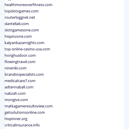
healthmoreoverfitness.com
topslotxgames.com
routerloggnet.net
dantella6.com
slotsgamesone.com
hispinzone.com
kalyanbazarnights.com
top-online-casino-usa.com
honghuidoor.com
flowingtravel.com
nineniki.com
brandiospecialists.com
medicalcare7.com
adtennaball.com
nabzah.com
mongive.com
matkagameresultsview.com
getsolutionsonline.com
hispinner.org
criticalinsurance.info