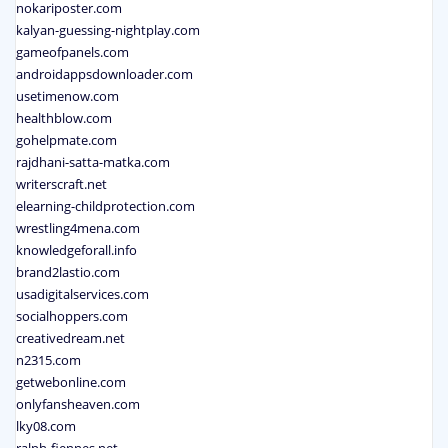
nokariposter.com
kalyan-guessing-nightplay.com
gameofpanels.com
androidappsdownloader.com
usetimenow.com
healthblow.com
gohelpmate.com
rajdhani-satta-matka.com
writerscraft.net
elearning-childprotection.com
wrestling4mena.com
knowledgeforall.info
brand2lastio.com
usadigitalservices.com
socialhoppers.com
creativedream.net
n2315.com
getwebonline.com
onlyfansheaven.com
lky08.com