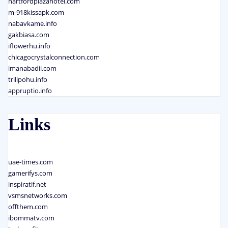
hartfordplazahotel.com
m-918kissapk.com
nabavkame.info
gakbiasa.com
iflowerhu.info
chicagocrystalconnection.com
imanabadii.com
trilipohu.info
appruptio.info
Links
uae-times.com
gamerifys.com
inspiratif.net
vsmsnetworks.com
offthem.com
ibommatv.com