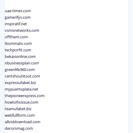
uae-times.com
gamerifys.com
inspiratif.net
vsmsnetworks.com
offthem.com
ibommatv.com
techporfit.com
bekasionline.com
nbusinessplan.com
greenlife360.com
cantshoutitout.com
expressufabet.biz
mypuertoplata.net
thepioneerxpress.com
howtofixissue.com
teamufabet.biz
webfullform.com
allviddownload.com
decorsmag.com