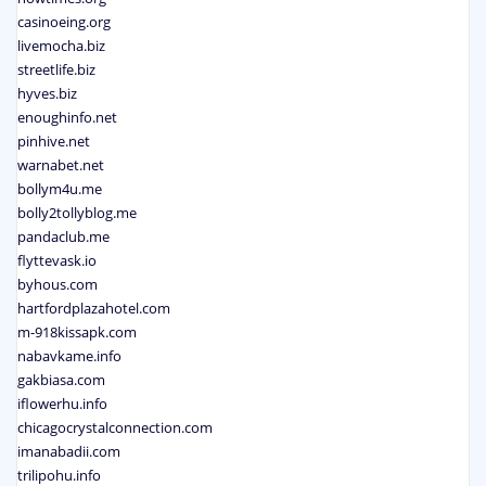
casinoeing.org
livemocha.biz
streetlife.biz
hyves.biz
enoughinfo.net
pinhive.net
warnabet.net
bollym4u.me
bolly2tollyblog.me
pandaclub.me
flyttevask.io
byhous.com
hartfordplazahotel.com
m-918kissapk.com
nabavkame.info
gakbiasa.com
iflowerhu.info
chicagocrystalconnection.com
imanabadii.com
trilipohu.info