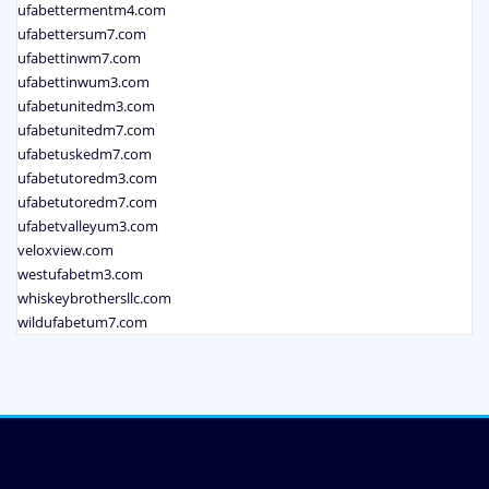
ufabettermentm4.com
ufabettersum7.com
ufabettinwm7.com
ufabettinwum3.com
ufabetunitedm3.com
ufabetunitedm7.com
ufabetuskedm7.com
ufabetutoredm3.com
ufabetutoredm7.com
ufabetvalleyum3.com
veloxview.com
westufabetm3.com
whiskeybrothersllc.com
wildufabetum7.com