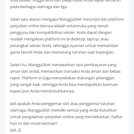
pada berbagai olahraga dan liga.
Salah satu alasan mengapa Mangga2bet menonjol dari platform
perjudian online lainnya adalah antarmuka yang ramah
pengguna dan kompatibilitas seluler. Anda dapat dengan
mudah mengakses platform ini di desktop, laptop, atau
perangkat seluler Anda, sehingga nyaman untuk memainkan
game favorit Anda dan memasang taruhan saat bepergian.
Selain itu, Mangga2bet menawarkan opsi pembayaran yang
aman dan andal, memastikan transaksi Anda aman dan bebas
repot. Platform ini juga menyediakan dukungan pelanggan
yang sangat baik, sehingga Anda bisa mendapatkan bantuan
kapan pun Anda membutuhkannya.
Jadi apakah Anda penggemar slot atau penggemar taruhan
olahraga, Mangga2bet memiliki semua yang Anda butuhkan
untuk pengalaman perjudian online yang mendebarkan. Daftar
hari ini dan mulai bermain!
[ad_2]