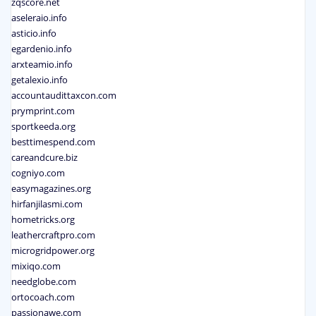
zqscore.net
aseleraio.info
asticio.info
egardenio.info
arxteamio.info
getalexio.info
accountaudittaxcon.com
prymprint.com
sportkeeda.org
besttimespend.com
careandcure.biz
cogniyo.com
easymagazines.org
hirfanjilasmi.com
hometricks.org
leathercraftpro.com
microgridpower.org
mixiqo.com
needglobe.com
ortocoach.com
passionawe.com