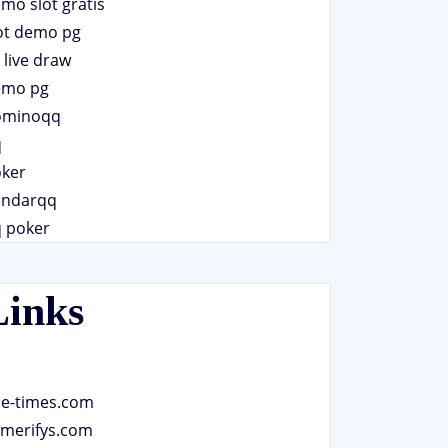
mo slot gratis
ot demo pg
 live draw
emo pg
ominoqq
q
ker
andarqq
 poker
Links
e-times.com
merifys.com