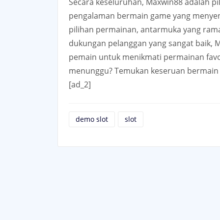
Secara keseluruhan, Maxwin88 adalah pi
pengalaman bermain game yang menyen
pilihan permainan, antarmuka yang rama
dukungan pelanggan yang sangat baik, 
pemain untuk menikmati permainan favo
menunggu? Temukan keseruan bermain g
[ad_2]
demo slot
slot