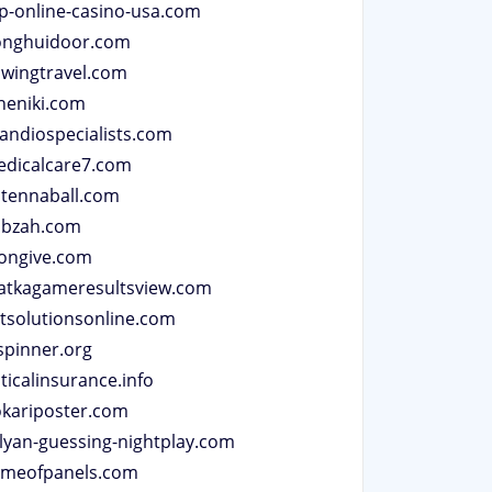
p-online-casino-usa.com
onghuidoor.com
owingtravel.com
neniki.com
andiospecialists.com
dicalcare7.com
tennaball.com
abzah.com
ongive.com
tkagameresultsview.com
tsolutionsonline.com
spinner.org
iticalinsurance.info
kariposter.com
lyan-guessing-nightplay.com
meofpanels.com