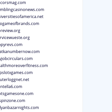
ecorsmag.com
mblingcasinonews.com
iversitiesofamerica.net
rogameofbrands.com
review.org
rvicewueste.org
ppyrevs.com
atkanumbernow.com
jobcirculars.com
althmoreoverfitness.com
pslotxgames.com
uterloggnet.net
ntella6.com
otsgamesone.com
spinzone.com
lyanbazarnights.com