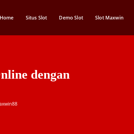
Home
Situs Slot
Demo Slot
Slot Maxwin
line dengan
axwin88