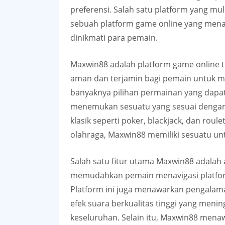
preferensi. Salah satu platform yang mu
sebuah platform game online yang men
dinikmati para pemain.
Maxwin88 adalah platform game online 
aman dan terjamin bagi pemain untuk m
banyaknya pilihan permainan yang dapa
menemukan sesuatu yang sesuai dengan
klasik seperti poker, blackjack, dan rou
olahraga, Maxwin88 memiliki sesuatu un
Salah satu fitur utama Maxwin88 adala
memudahkan pemain menavigasi platfo
Platform ini juga menawarkan pengalam
efek suara berkualitas tinggi yang men
keseluruhan. Selain itu, Maxwin88 men