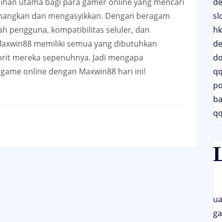
de
lihan utama bagi para gamer online yang mencari
sl
angkan dan mengasyikkan. Dengan beragam
hk
h pengguna, kompatibilitas seluler, dan
d
Maxwin88 memiliki semua yang dibutuhkan
d
rit mereka sepenuhnya. Jadi mengapa
q
ame online dengan Maxwin88 hari ini!
po
b
qq
ua
ga