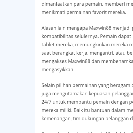
dimanfaatkan para pemain, memberi me
menikmati permainan favorit mereka.
Alasan lain mengapa Maxwin88 menjadi p
kompatibilitas selulernya. Pemain dapat
tablet mereka, memungkinkan mereka men
saat berangkat kerja, mengantri, atau 
mengakses Maxwin88 dan membenamkan 
mengasyikkan.
Selain pilihan permainan yang beraga
juga mengutamakan kepuasan pelanggan
24/7 untuk membantu pemain dengan pe
mereka miliki. Baik itu bantuan dalam 
kemenangan, tim dukungan pelanggan di